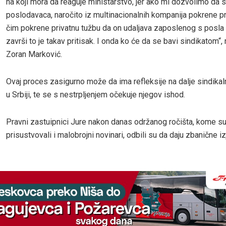
na koji mora da reaguje ministarstvo, jer ako mi dozvolimo da 
poslodavaca, naročito iz multinacionalnih kompanija pokrene pr
čim pokrene privatnu tužbu da on udaljava zaposlenog s posla
završi to je takav pritisak. I onda ko će da se bavi sindikatom“, 
Zoran Marković.
Ovaj proces zasigurno može da ima refleksije na dalje sindika
u Srbiji, te se s nestrpljenjem očekuje njegov ishod.
Pravni zastuipnici Jure nakon danas održanog ročišta, kome s
prisustvovali i malobrojni novinari, odbili su da daju zbanične iz