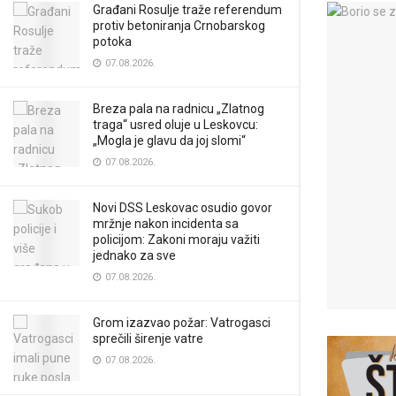
Građani Rosulje traže referendum
protiv betoniranja Crnobarskog
potoka
07.08.2026.
Breza pala na radnicu „Zlatnog
traga“ usred oluje u Leskovcu:
„Mogla je glavu da joj slomi“
07.08.2026.
Novi DSS Leskovac osudio govor
mržnje nakon incidenta sa
policijom: Zakoni moraju važiti
jednako za sve
07.08.2026.
Grom izazvao požar: Vatrogasci
sprečili širenje vatre
07.08.2026.