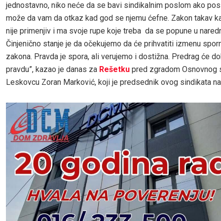
jednostavno, niko neće da se bavi sindikalnim poslom ako po
može da vam da otkaz kad god se njemu ćefne. Zakon takav ka
nije primenjiv i ma svoje rupe koje treba da se popune u nare
Činjenično stanje je da očekujemo da će prihvatiti izmenu spor
zakona. Pravda je spora, ali verujemo i dostižna. Predrag će do
pravdu”, kazao je danas za
Rešetku
pred zgradom Osnovnog 
Leskovcu Zoran Marković, koji je predsednik ovog sindikata na 