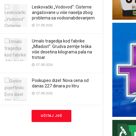
Leskovački „Vodovod“: Cisterne
angažovane u više naselja zbog
problema sa vodosnabdevanjem
07.08.2026.
Umalo tragedija kod fabrike
„Mladost“: Grudva zemlje teška
više desetina kilograma pala na
trotoar
07.08.2026.
Poskupeo dizel: Nova cena od
danas 227 dinara po litru
07.08.2026.
UČITAJ JOŠ