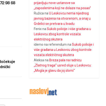
prijavljuju nove ustanove sa
„zaposlenima koji ne dolaze na posao“
Ružica
na
U Leskovcu nema nijednog
javnog bazena na otvorenom, a onaj u
Grdelici se pretvara u livadu
Fenix
na
Sukob policije i više građana u
Leskovcu zbog kontrole vozača
električnog skutera
idemo na referendum
na
Sukob policije i
više građana u Leskovcu zbog kontrole
vozača električnog skutera
Aleksa
na
Breza pala na radnicu
 dočekuje
„Zlatnog traga“ usred oluje u Leskovcu:
dnički
„Mogla je glavu da joj slomi“