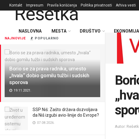
Kontakt
Impresum
Pravila korišćenja
Politika privatnosti
Arhiva vesti
NASLOVNA
MESTA
DRUŠTVO
EKONOMIJA
NAJNOVIJE
POPULARNO
Borio se za prava radnika, umesto
„hvala“ dobio gomilu tužbi i sudskih
Bori
sporova
„hva
19.11.2021.
spo
SSP Niš: Zašto država dozvoljava
da Niš izgubi avio-linije do Evrope?
07.08.2026.
Autor: Rešet