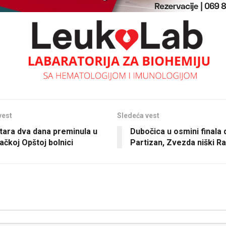
vest
Sledeća vest
tara dva dana preminula u
Dubočica u osmini finala
ačkoj Opštoj bolnici
Partizan, Zvezda niški Ra