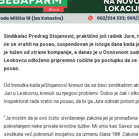
Sindikalac Predrag Stojanović, praktično još radnik Jure,
će se vratiti na posao, suspendovan je istoga dana kada j
je tužen od strane kompanije, a danas je u Osnovnom sud
Leskovcu odloženo pripremno ročište po postupku da se o
posao.
Od trenutka kada jeStojanović krenuo da se bavi sindikalnim a
Juri u Leskovcu, krenuli su njegovi problemi. Dobio je čak i otka
Inspektorat rada vratio na posao, da bi ga Jura odmah potom pri
“Ja mislim da je ovo čisto izvrdavanje zakona jer je pronađena
pokretanjem neke private krivične tužbe. Mi smo kao Savez s
sindikata već pokrenuli inicijativu za izmenu člana 188. Zakona o