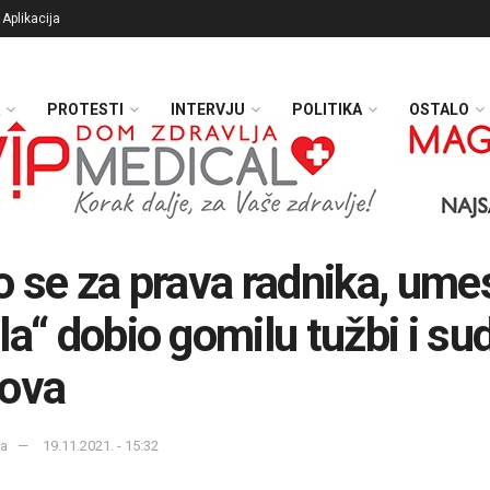
Aplikacija
PROTESTI
INTERVJU
POLITIKA
OSTALO
o se za prava radnika, ume
la“ dobio gomilu tužbi i su
rova
ka
19.11.2021. - 15:32