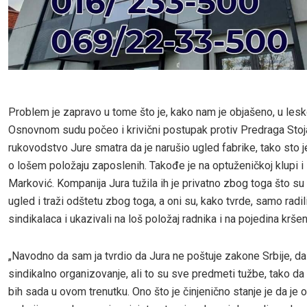
Problem je zapravo u tome što je, kako nam je objašeno, u le
Osnovnom sudu počeo i krivični postupak protiv Predraga Stoj
rukovodstvo Jure smatra da je narušio ugled fabrike, tako sto j
o lošem položaju zaposlenih. Takođe je na optuženičkoj klupi i
Marković. Kompanija Jura tužila ih je privatno zbog toga što su 
ugled i traži odštetu zbog toga, a oni su, kako tvrde, samo radi
sindikalaca i ukazivali na loš položaj radnika i na pojedina krše
„Navodno da sam ja tvrdio da Jura ne poštuje zakone Srbije, da
sindikalno organizovanje, ali to su sve predmeti tužbe, tako d
bih sada u ovom trenutku. Ono što je činjenično stanje je da je