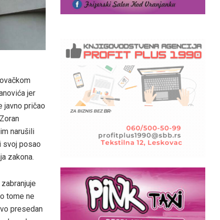
skovačkom
anovića jer
e javno pričao
 Zoran
im narušili
li svoj posao
nja zakona.
 zabranjuje
a o tome ne
 ovo presedan