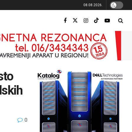
08.08.2026.
sto
dskih
0