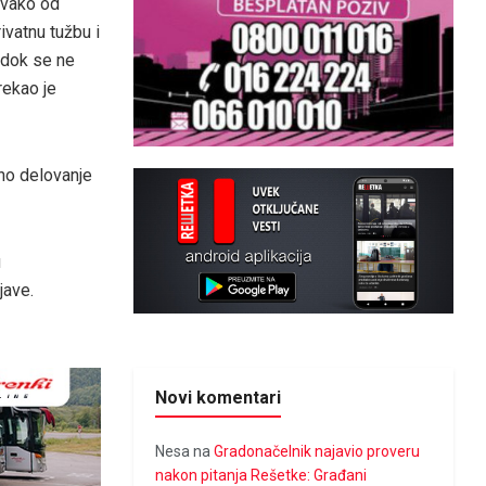
svako od
ivatnu tužbu i
 dok se ne
rekao je
lno delovanje
u
jave.
Novi komentari
Nesa
na
Gradonačelnik najavio proveru
nakon pitanja Rešetke: Građani