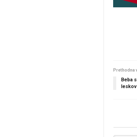
Prethodna 
Beba s
leskov