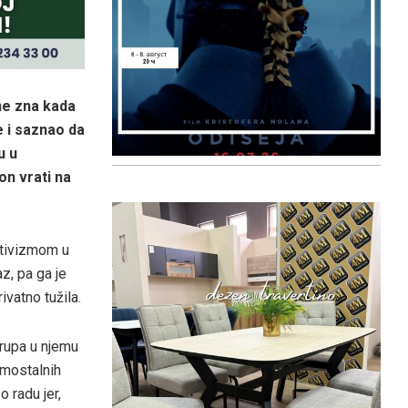
 ne zna kada
e i saznao da
u u
n vrati na
ktivizmom u
z, pa ga je
vatno tužila.
 rupa u njemu
amostalnih
 radu jer,