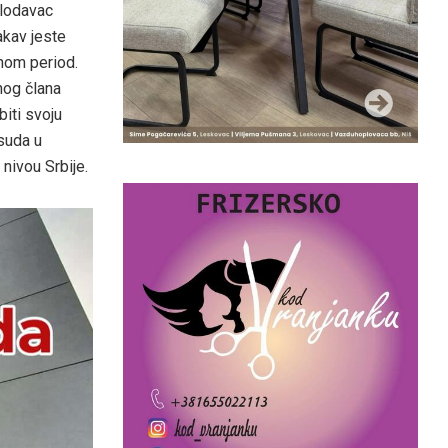
slodavac
kav jeste
dnom period.
nog člana
biti svoju
suda u
nivou Srbije.