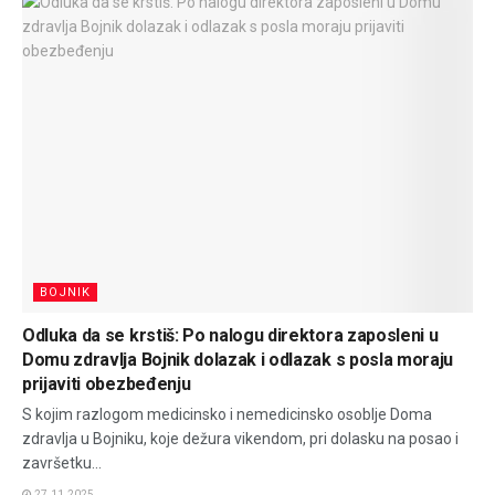
BOJNIK
Odluka da se krstiš: Po nalogu direktora zaposleni u
Domu zdravlja Bojnik dolazak i odlazak s posla moraju
prijaviti obezbeđenju
S kojim razlogom medicinsko i nemedicinsko osoblje Doma
zdravlja u Bojniku, koje dežura vikendom, pri dolasku na posao i
završetku...
27.11.2025.