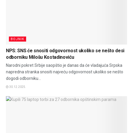
BOJNIK
NPS: SNS će snositi odgovornost ukoliko se nešto desi
odborniku Milošu Kostadinoviću
Narodni pokret Srbije saopštio je danas da će vladajuća Srpska
napredna stranka snositi najveću odgovornost ukoliko se nešto
dogodi odborniku...
30.12.2025.