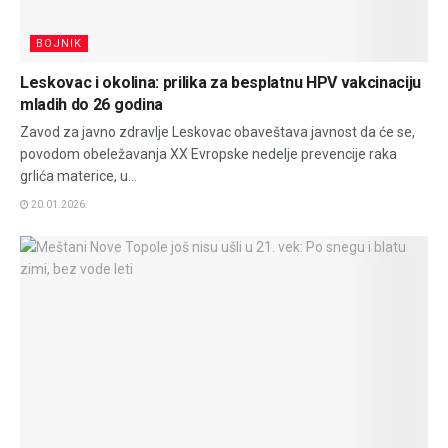
BOJNIK
Leskovac i okolina: prilika za besplatnu HPV vakcinaciju
mladih do 26 godina
Zavod za javno zdravlje Leskovac obaveštava javnost da će se,
povodom obeležavanja XX Evropske nedelje prevencije raka
grlića materice, u...
20.01.2026.