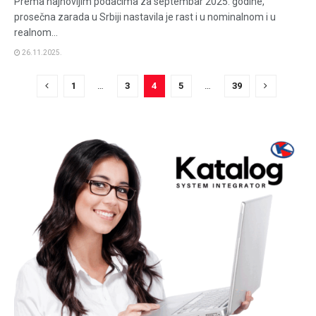
Prema najnovijim podacima za septembar 2025. godine,
prosečna zarada u Srbiji nastavila je rast i u nominalnom i u
realnom...
26.11.2025.
1
…
3
4
5
…
39