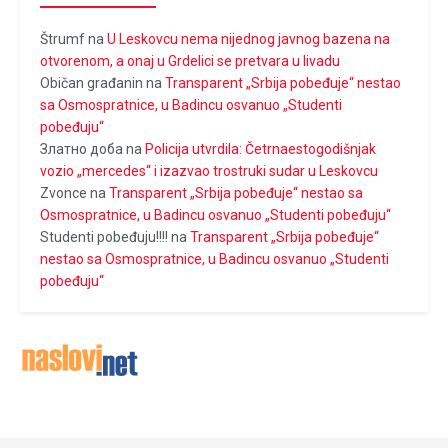
Štrumf
na
U Leskovcu nema nijednog javnog bazena na
otvorenom, a onaj u Grdelici se pretvara u livadu
Običan građanin
na
Transparent „Srbija pobeđuje“ nestao
sa Osmospratnice, u Badincu osvanuo „Studenti
pobeđuju“
Златно доба
na
Policija utvrdila: Četrnaestogodišnjak
vozio „mercedes“ i izazvao trostruki sudar u Leskovcu
Zvonce
na
Transparent „Srbija pobeđuje“ nestao sa
Osmospratnice, u Badincu osvanuo „Studenti pobeđuju“
Studenti pobeđuju!!!!
na
Transparent „Srbija pobeđuje“
nestao sa Osmospratnice, u Badincu osvanuo „Studenti
pobeđuju“