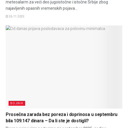
meteoalarm za veći deo jugoistočne i istočne Srbije zbog
najavljenih opasnih vremenskih pojava...
26.11.2025.
BOJNIK
Prosečna zarada bez poreza i doprinosa u septembru
bila 109.147 dinara – Da li ste je dostigli?