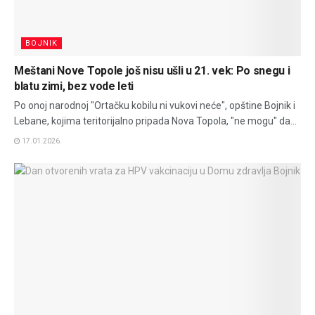
BOJNIK
Meštani Nove Topole još nisu ušli u 21. vek: Po snegu i
blatu zimi, bez vode leti
Po onoj narodnoj "Ortačku kobilu ni vukovi neće", opštine Bojnik i
Lebane, kojima teritorijalno pripada Nova Topola, "ne mogu" da...
17.01.2026.