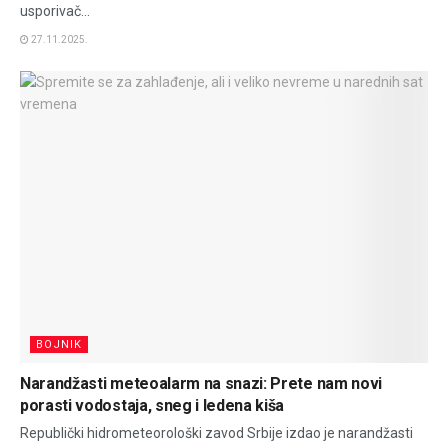
usporivač...
27.11.2025.
BOJNIK
Narandžasti meteoalarm na snazi: Prete nam novi
porasti vodostaja, sneg i ledena kiša
Republički hidrometeorološki zavod Srbije izdao je narandžasti