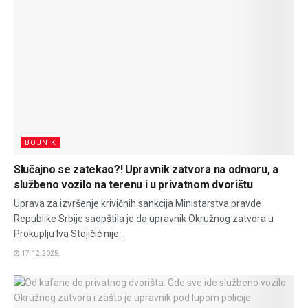
BOJNIK
Slučajno se zatekao?! Upravnik zatvora na odmoru, a
službeno vozilo na terenu i u privatnom dvorištu
Uprava za izvršenje krivičnih sankcija Ministarstva pravde
Republike Srbije saopštila je da upravnik Okružnog zatvora u
Prokuplju Iva Stojičić nije...
17.12.2025.