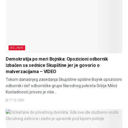
BOJNIK
Demokratija po meri Bojnika: Opozicioni odbornik
izbačen sa sednice Skupštine jer je govorio o
malverzacijama – VIDEO
Tokom današnjeg zasedanja Skupštine opštine Bojnik opozicioni
odbornik i šef odborničke grupe Narodnog pokreta Srbije Miloš
Kostadinović proveo je više...
17.12.2025.