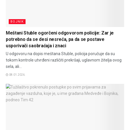
BOJNIK
Meštani Stuble ogorčeni odgovorom policije: Zar je
potrebno da se desi nesreća, pa da se postave
usporivači saobraćaja i znaci
U odgovoru na dopis meštana Stuble, policija poručuje da su
tokom kontrole utvrđeni različiti prekršaji, uglavnom žitelja ovog
sela, ali...
08.01.2026.