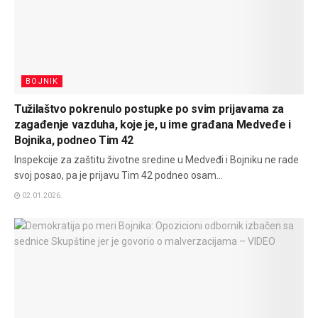
BOJNIK
Tužilaštvo pokrenulo postupke po svim prijavama za
zagađenje vazduha, koje je, u ime građana Medveđe i
Bojnika, podneo Tim 42
Inspekcije za zaštitu životne sredine u Medveđi i Bojniku ne rade
svoj posao, pa je prijavu Tim 42 podneo osam...
02.01.2026.