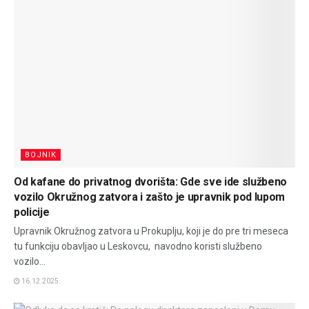
BOJNIK
Od kafane do privatnog dvorišta: Gde sve ide službeno
vozilo Okružnog zatvora i zašto je upravnik pod lupom
policije
Upravnik Okružnog zatvora u Prokuplju, koji je do pre tri meseca
tu funkciju obavljao u Leskovcu, navodno koristi službeno
vozilo...
16.12.2025.