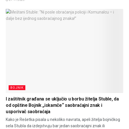
BOJNIK
I zaštitnik građana se uključio u borbu žitelja Stuble, da
od opštine Bojnik „iskamče“ saobraćajni znak i
usporivač saobraćaja
Kako je Rešetka pisala u nekoliko navrata, apeli žitelja bojničkog
sela Stubla da izdejstvuju bar jedan saobraćajni znak ili