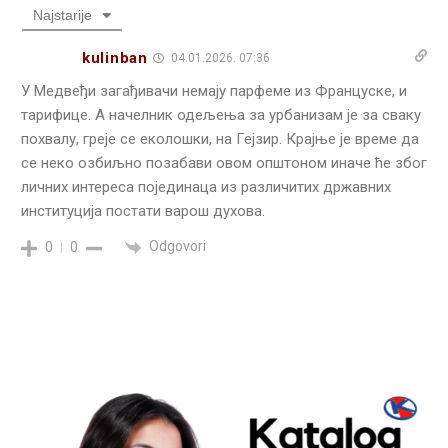
Najstarije
kulinban
04.01.2026. 07:36
У Медвеђи загађивачи немају парфеме из Француске, и
тарифице. А начелник одељења за урбанизам је за сваку
похвалу, греје се еколошки, на Гејзир. Крајње је време да
се неко озбиљно позабави овом општоном иначе ће због
личних интереса појединаца из различитих државних
институција постати варош духова.
Odgovori
0
0