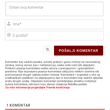
Ime
E-
poš
Komentari koji sadrže psovke, uvrede, pretnje i govor mržnje na nacionalnoj,
verskoj, rasnoj osnovi, kao i netoleranciju svake vrste neće biti objavljeni.
Prilikom pisanja komentara vodite računa o pravopisnim i gramatičkim
pravilima. Nije dozvoljeno pisanje komentara isključivo velikim slovima niti
promovisanje drugih sajtova putem linkova. Komentare i sugestije u vezi sa
uređivačkom politikom ne objavljujemo, kao ni komentare koji sadrže optužbe
protiv drugih osoba. Objavljeni komentari predstavljaju privatno mišljenje
autora komentara, odnosno nisu stavovi redakcije Rešetka portala.
Za više informacija pogledajte Pravila korišćenja.
1
KOMENTAR