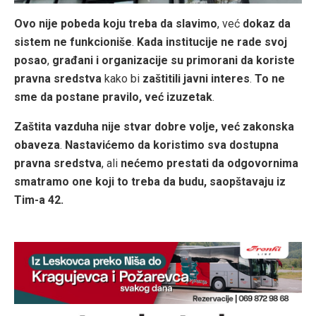
Ovo nije pobeda koju treba da slavimo
, već
dokaz da
sistem ne funkcioniše
.
Kada institucije ne rade svoj
posao
,
građani i organizacije su primorani da koriste
pravna sredstva
kako bi
zaštitili javni interes
.
To ne
sme da postane pravilo, već izuzetak
.
Zaštita vazduha nije stvar dobre volje, već zakonska
obaveza
.
Nastavićemo da koristimo sva dostupna
pravna sredstva
, ali
nećemo prestati da odgovornima
smatramo one koji to treba da budu, saopštavaju iz
Tim-a 42.