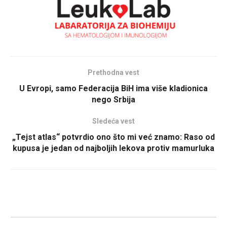
Prethodna vest
U Evropi, samo Federacija BiH ima više kladionica
nego Srbija
Sledeća vest
„Tejst atlas“ potvrdio ono što mi već znamo: Raso od
kupusa je jedan od najboljih lekova protiv mamurluka