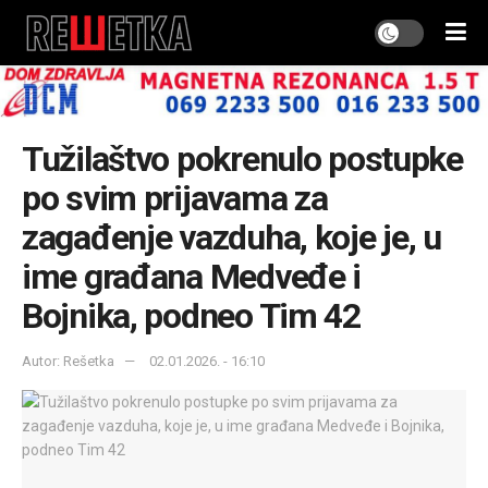
Tužilaštvo pokrenulo postupke
po svim prijavama za
zagađenje vazduha, koje je, u
ime građana Medveđe i
Bojnika, podneo Tim 42
Autor: Rešetka
02.01.2026. - 16:10