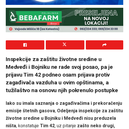
Inspekcije za zaštitu životne sredine u
Medveđi i Bojniku ne rade svoj posao, pa je
prijavu Tim 42 podneo osam prijava protiv
zagađivača vazduha u ovim opštinama, a
tužilaštvo na osnovu njih pokrenulo postupke
Iako su imala saznanja o zagađivačima i prekoračenju
emisije štetnih gasova
,
Odeljenja inspekcije za zaštitu
životne sredine u Bojniku i Medveđi nisu preduzela
ništa
, konstatuje
Tim 42
, uz pitanje
zašto neko drugi,