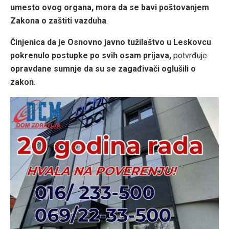
umesto ovog organa, mora da se bavi poštovanjem
Zakona o zaštiti vazduha
.
Činjenica da je Osnovno javno tužilaštvo u Leskovcu
pokrenulo postupke po svih osam prijava,
potvrđuje
opravdane sumnje da su se zagađivači oglušili o
zakon
.