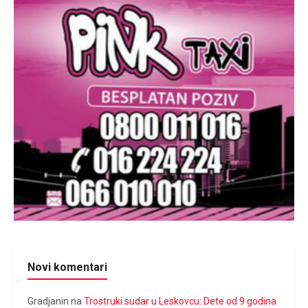
Novi komentari
Gradjanin
na
Trostruki sudar u Leskovcu: Dete od 9 godina