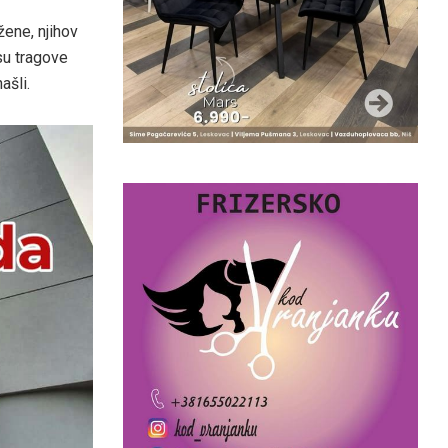
žene, njihov
 su tragove
ašli.