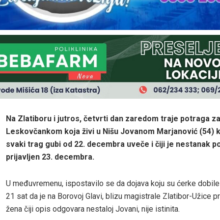
Na Zlatiboru i jutros, četvrti dan zaredom traje potraga z
Leskovčankom koja živi u Nišu Jovanom Marjanović (54) k
svaki trag gubi od 22. decembra uveče i čiji je nestanak pol
prijavljen 23. decembra.
U međuvremenu, ispostavilo se da dojava koju su ćerke dobile
21 sat da je na Borovoj Glavi, blizu magistrale Zlatibor-Užice 
žena čiji opis odgovara nestaloj Jovani, nije istinita.