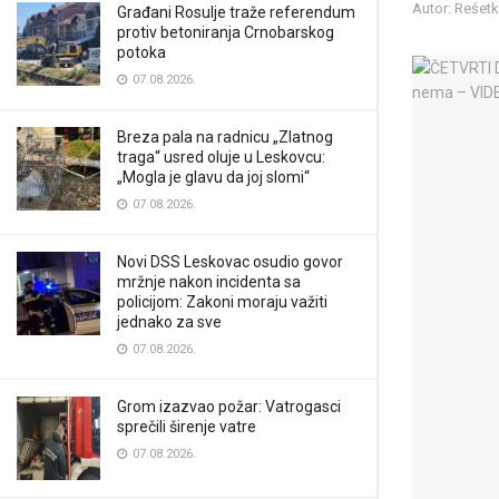
Autor: Rešetka
Građani Rosulje traže referendum
protiv betoniranja Crnobarskog
potoka
07.08.2026.
Breza pala na radnicu „Zlatnog
traga“ usred oluje u Leskovcu:
„Mogla je glavu da joj slomi“
07.08.2026.
Novi DSS Leskovac osudio govor
mržnje nakon incidenta sa
policijom: Zakoni moraju važiti
jednako za sve
07.08.2026.
Grom izazvao požar: Vatrogasci
sprečili širenje vatre
07.08.2026.