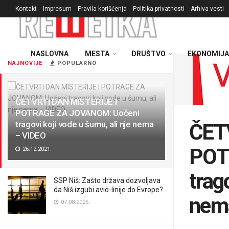
Kontakt
Impresum
Pravila korišćenja
Politika privatnosti
Arhiva vesti
NASLOVNA
MESTA
DRUŠTVO
EKONOMIJA
NAJNOVIJE
POPULARNO
ČETVRTI DAN MISTERIJE I
POTRAGE ZA JOVANOM: Uočeni
tragovi koji vode u šumu, ali nje nema
ČET
– VIDEO
POT
26.12.2021.
trag
SSP Niš: Zašto država dozvoljava
da Niš izgubi avio-linije do Evrope?
nem
07.08.2026.