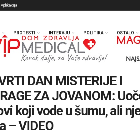
Aplikacija
PROTESTI
INTERVJU
POLITIKA
OSTALO
VRTI DAN MISTERIJE I
RAGE ZA JOVANOM: Uoč
ovi koji vode u šumu, ali nj
a – VIDEO