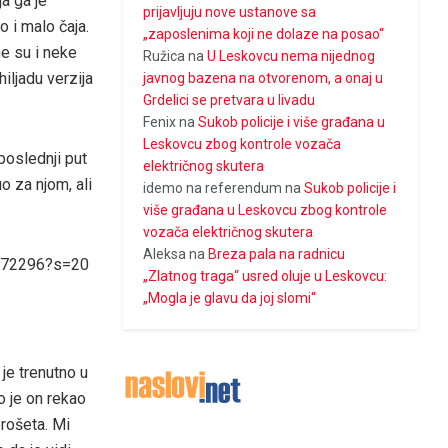
ja ga je
prijavljuju nove ustanove sa
o i malo čaja.
„zaposlenima koji ne dolaze na posao“
ne su i neke
Ružica
na
U Leskovcu nema nijednog
hiljadu verzija
javnog bazena na otvorenom, a onaj u
Grdelici se pretvara u livadu
Fenix
na
Sukob policije i više građana u
Leskovcu zbog kontrole vozača
poslednji put
električnog skutera
o za njom, ali
idemo na referendum
na
Sukob policije i
više građana u Leskovcu zbog kontrole
vozača električnog skutera
Aleksa
na
Breza pala na radnicu
0972296?s=20
„Zlatnog traga“ usred oluje u Leskovcu:
„Mogla je glavu da joj slomi“
je trenutno u
o je on rekao
prošeta. Mi