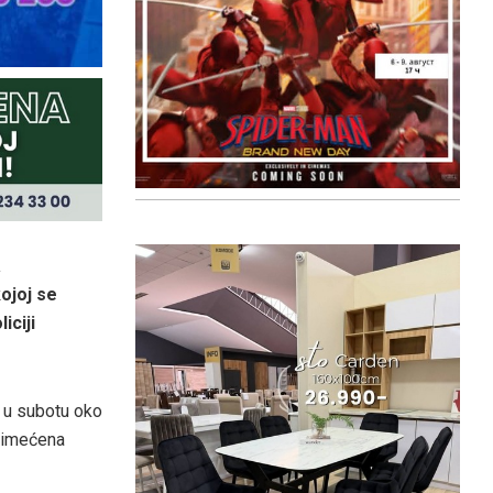
a
ojoj se
iciji
 u subotu oko
primećena