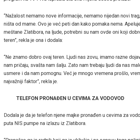
“Nažalost nemamo nove informacije, nemamo nijedan novi trag
ništa od mame. Ovo je već peti dan kako pomaka nema. Apeluj
meštane Zlatibora, na ljude, potrebni su nam ovde oni koji dob
teren”, rekla je ona i dodala:
“Ne znamo dobro ovaj teren. Ljudi nas zovu, imamo razne doja
nam pričaju, svašta nam šalju. Zato nam trebaju ljudi da nas mal
usmere i da nam pomognu. Već je mnogo vremena prošlo, vre
najvažniji faktor”, rekla je.
TELEFON PRONAĐEN U CEVIMA ZA VODOVOD
Dodala je da je telefon njene majke pronađen u cevima za vod
puta NIS pumpe na izlazu iz Zlatibora.