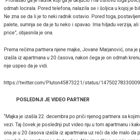
“Pronašao ga je radnik koji ga je uključio i na osnovu toga polici
odmah locirala. Pored telefona, nalazila se i šoljica u kojoj je bil
Ne zna se da li je to neki radnik ostavio. Pored toga, postavlje
palete, sumnja se da je tu neko i spavao. Ima hiljadu verzija, ali 
price”, objasnila je ona.
Prema rečima partnera njene majke, Jovane Marjanović, ona je 
izašla iz apartmana u 20 časova, nakon čega je on odmah krenu
nije uspeo da je vidi.
https://twitter.com/Pluton45873221/status/147502783300
POSLEDNJI JE VIDEO PARTNER
“Majka je izašla 22. decembra po priči njenog partnera sa kojim 
vezi. Taj čovek je poslednji put video nju u tom apartmanu i kak
ona je u 20 časova izašla iz apartmana uz reči da ide malo da 