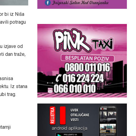
r bi iz Niša
avili potragu
u izjave od
ti dan traže,
lasnisa
ktu. Iz stana
bi trag.
tarnji