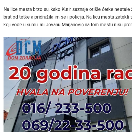
Na lice mesta brzo su, kako Kurir saznaje otišle ćerke nestale 
brat od tetke a pridružila im se i policija. Na licu mesta zatekli
koji vode u šumu, ali Jovanu Marjanović na tom mestu nisu pron