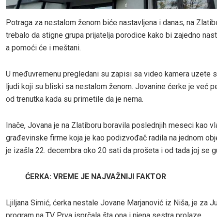
Potraga za nestalom ženom biće nastavljena i danas, na Zlatibo
trebalo da stigne grupa prijatelja porodice kako bi zajedno nast
a pomoći će i meštani.
U međuvremenu pregledani su zapisi sa video kamera uzete s
ljudi koji su bliski sa nestalom ženom. Jovanine ćerke je već pe
od trenutka kada su primetile da je nema.
Inače, Jovana je na Zlatiboru boravila poslednjih meseci kao v
građevinske firme koja je kao podizvođač radila na jednom obje
je izašla 22. decembra oko 20 sati da prošeta i od tada joj se gu
ĆERKA: VREME JE NAJVAŽNIJI FAKTOR
Ljiljana Simić, ćerka nestale Jovane Marjanović iz Niša, je za Ju
program na TV Prva isprčala šta ona i njena sestra prolaze.