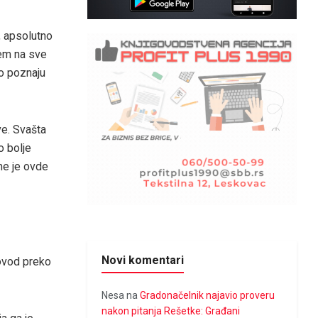
, apsolutno
em na sve
ro poznaju
ve. Svašta
o bolje
me je ovde
Novi komentari
ovod preko
Nesa
na
Gradonačelnik najavio proveru
nakon pitanja Rešetke: Građani