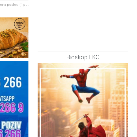
đena poslednji put
Bioskop LKC