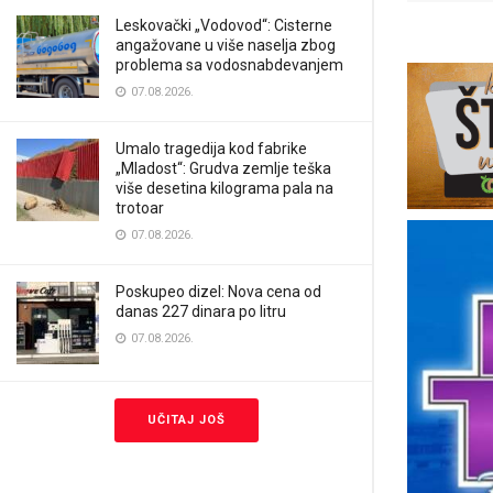
Leskovački „Vodovod“: Cisterne
angažovane u više naselja zbog
problema sa vodosnabdevanjem
07.08.2026.
Umalo tragedija kod fabrike
„Mladost“: Grudva zemlje teška
više desetina kilograma pala na
trotoar
07.08.2026.
Poskupeo dizel: Nova cena od
danas 227 dinara po litru
07.08.2026.
UČITAJ JOŠ