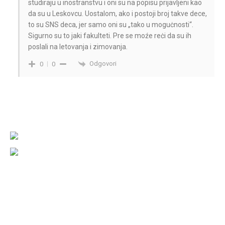
studiraju u inostranstvu i oni su na popisu prijavljeni kao
da su u Leskovcu. Uostalom, ako i postoji broj takve dece,
to su SNS deca, jer samo oni su „tako u moguċnosti“.
Sigurno su to jaki fakulteti. Pre se moźe reċi da su ih
poslali na letovanja i zimovanja.
Odgovori
0
0