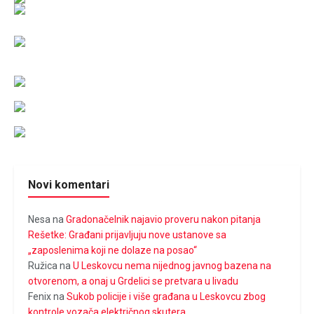
Novi komentari
Nesa
na
Gradonačelnik najavio proveru nakon pitanja
Rešetke: Građani prijavljuju nove ustanove sa
„zaposlenima koji ne dolaze na posao“
Ružica
na
U Leskovcu nema nijednog javnog bazena na
otvorenom, a onaj u Grdelici se pretvara u livadu
Fenix
na
Sukob policije i više građana u Leskovcu zbog
kontrole vozača električnog skutera