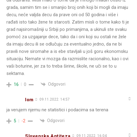
grada, samim tim se i smanjio broj onih koji bi mogli da imaju
decu, neće valjda decu da prave oni od 50 godina i više i
rađati isto tako žene te starosti. Zatim misli o tome kako ti je
grad najsiromašniji u Srbiji po primanjima, a ukinuli ste svaku
pomoć za uzgajanje dece, tako da i oni koji su ostali ne žele
da imaju decu ili se odlučuju za eventualno jedno, da ne bi
pravili nove siromahe a is ebe stavljali u još goru ekonomsku
situaciju. Nemate vi mozga da razmislite racionalno, kao i ovi
vaši boturine, jer za to treba širine, škole, ne uči se to u
sektama.
Odgovori
16
0
lom
09.11.2022. 14:57
ja verujem njemu ne statistici i podacima sa terena
Odgovori
5
-2
Slovenska Antiteza
09.11.2022. 16:04