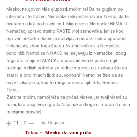
Mesko, ne govori više gluposti, molim te! Da ne guglam po
internetu i to tražeći Nemačke relevantne izvore. Nemoj da te
hvatamo u laži po hiljaditi put. Migracije iz Nemačke NEMA. U
Nemačkoj upravo stalno RASTE vroj stanovnika, jer se kod
njih već nekoliko decenija doseljavju odrasli, radno sposobni
Holandjani, zbog toga što su životni troškovi u Nemačkoj
puno niži. Nemci se NIKAKO ne iseljavaju iz Nemačke i zbog
toga što imaju STARAČKO stanovništvo i iz puno drugih
razloga. Velikih potreba za radnicima imaju iz razloga što su
starci, a ono mladih ljudi su „ponosni“ Nemci ne žele da se
bave fizikalijama, kad to mogu umesto njih Srbi, Bosanci,
Turci…
Zato te molim, nemoj više da pričaš viceve, jer tvoji vicevi su
tužni, kao onaj tvoj o gradu Nišu nakon koga si morao da se u
medijima pravdaš.
Odgovori
11
0
Taksa - "Mesko da vam priča"