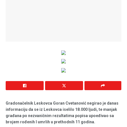
Gradonačelnik Leskovca Goran Cvetanović negirao je danas
informaciju da se iz Leskovca iselilo 18.000 ljudi, te manjak
građana po nezvaničnim rezultatima popisa upoeđivao sa
brojem rođenih I umrlih u prethodnih 11 godina.