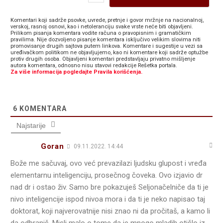
Komentari koji sadrže psovke, uvrede, pretnje i govor mržnje na nacionalnoj,
verskoj, rasnoj osnovi, kao i netoleranciju svake vrste neće biti objavljeni.
Prilikom pisanja komentara vodite računa o pravopisnim i gramatičkim
pravilima. Nije dozvoljeno pisanje komentara isključivo velikim slovima niti
promovisanje drugih sajtova putem linkova. Komentare i sugestije u vezi sa
uređivačkom politikom ne objavljujemo, kao ni komentare koji sadrže optužbe
protiv drugih osoba. Objavljeni komentari predstavljaju privatno mišljenje
autora komentara, odnosno nisu stavovi redakcije Rešetka portala.
Za više informacija pogledajte Pravila korišćenja.
6
KOMENTARA
Najstarije
Goran
09.11.2022. 14:44
Bože me sačuvaj, ovo već prevazilazi ljudsku glupost i vređa
elementarnu inteligenciju, prosečnog čoveka. Ovo izjavio dr
nad dr i ostao živ. Samo bre pokazuješ Seljonačelniče da ti je
nivo inteligencije ispod nivoa mora i da ti je neko napisao taj
doktorat, koji najverovatnije nisi znao ni da pročitaš, a kamo li
da odbraniš. Misli malo o tome da je mnogo mladih otišlo iz