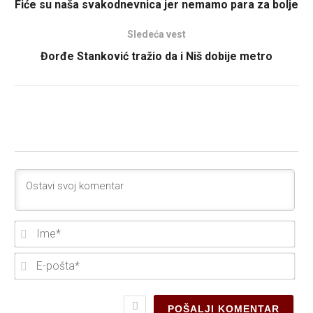
Fiće su naša svakodnevnica jer nemamo para za bolje
Sledeća vest
Đorđe Stanković tražio da i Niš dobije metro
Ime
E-
poš