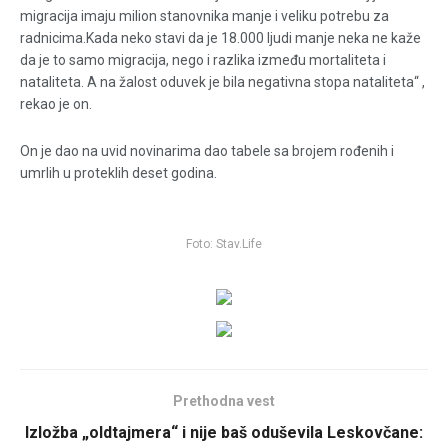
migracija imaju milion stanovnika manje i veliku potrebu za
radnicima.Kada neko stavi da je 18.000 ljudi manje neka ne kaže
da je to samo migracija, nego i razlika između mortaliteta i
nataliteta. A na žalost oduvek je bila negativna stopa nataliteta“ ,
rekao je on.
On je dao na uvid novinarima dao tabele sa brojem rođenih i
umrlih u proteklih deset godina.
Foto: Stav.Life
Prethodna vest
Izložba „oldtajmera“ i nije baš oduševila Leskovčane: