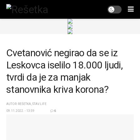
Cvetanović negirao da se iz
Leskovca iselilo 18.000 ljudi,
tvrdi da je za manjak
stanovnika kriva korona?
AUTOR: REŠETKA, STAV.LIFE
09.11.2022. - 13:59
6