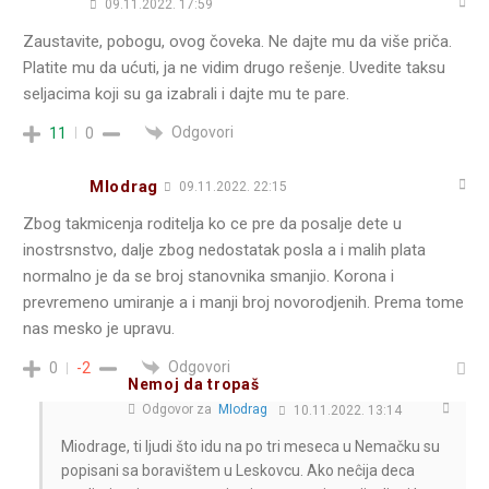
09.11.2022. 17:59
Zaustavite, pobogu, ovog čoveka. Ne dajte mu da više priča.
Platite mu da ućuti, ja ne vidim drugo rešenje. Uvedite taksu
seljacima koji su ga izabrali i dajte mu te pare.
Odgovori
11
0
MIodrag
09.11.2022. 22:15
Zbog takmicenja roditelja ko ce pre da posalje dete u
inostrsnstvo, dalje zbog nedostatak posla a i malih plata
normalno je da se broj stanovnika smanjio. Korona i
prevremeno umiranje a i manji broj novorodjenih. Prema tome
nas mesko je upravu.
Odgovori
0
-2
Nemoj da tropaš
Odgovor za
MIodrag
10.11.2022. 13:14
Miodrage, ti ljudi što idu na po tri meseca u Nemačku su
popisani sa boravištem u Leskovcu. Ako neĉija deca