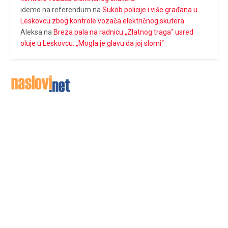
idemo na referendum
na
Sukob policije i više građana u
Leskovcu zbog kontrole vozača električnog skutera
Aleksa
na
Breza pala na radnicu „Zlatnog traga“ usred
oluje u Leskovcu: „Mogla je glavu da joj slomi“