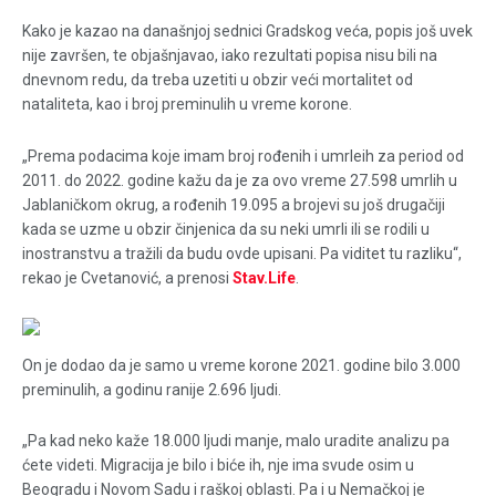
Kako je kazao na današnjoj sednici Gradskog veća, popis još uvek
nije završen, te objašnjavao, iako rezultati popisa nisu bili na
dnevnom redu, da treba uzetiti u obzir veći mortalitet od
nataliteta, kao i broj preminulih u vreme korone.
„Prema podacima koje imam broj rođenih i umrleih za period od
2011. do 2022. godine kažu da je za ovo vreme 27.598 umrlih u
Jablaničkom okrug, a rođenih 19.095 a brojevi su još drugačiji
kada se uzme u obzir činjenica da su neki umrli ili se rodili u
inostranstvu a tražili da budu ovde upisani. Pa viditet tu razliku“,
rekao je Cvetanović, a prenosi
Stav.Life
.
On je dodao da je samo u vreme korone 2021. godine bilo 3.000
preminulih, a godinu ranije 2.696 ljudi.
„Pa kad neko kaže 18.000 ljudi manje, malo uradite analizu pa
ćete videti. Migracija je bilo i biće ih, nje ima svude osim u
Beogradu i Novom Sadu i raškoj oblasti. Pa i u Nemačkoj je