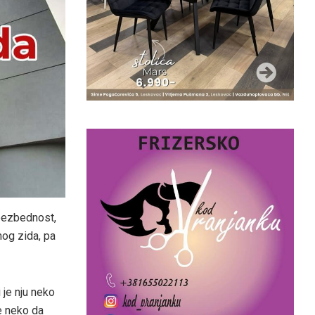
 bezbednost,
mog zida, pa
 je nju neko
će neko da