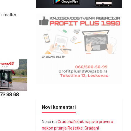
i malter.
Novi komentari
Nesa
na
Gradonačelnik najavio proveru
nakon pitanja Rešetke: Građani