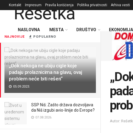
Kontakt
Impresum
Pravila korišćenja
Politika privatnosti
Arhiva vesti
NASLOVNA
MESTA
DRUŠTVO
EKONOMIJA
NAJNOVIJE
POPULARNO
„Dok nekoga ne ubiju cigle koje
padaju prolaznicima na glavu, ovaj
„Dok
problem neće biti rešen“
pada
05.09.2023.
prob
SSP Niš: Zašto država dozvoljava
da Niš izgubi avio-linije do Evrope?
07.08.2026.
Autor: Rešet