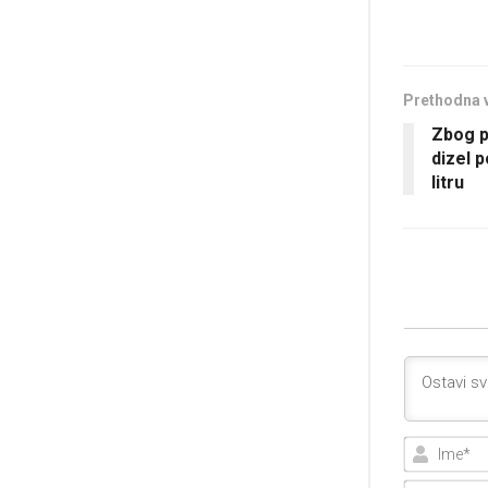
Prethodna 
Zbog p
dizel p
litru