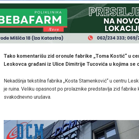
Tako komentarišu zid oronule fabrike „Toma Kostić“ u ce
Leskovca građani iz Ulice Dimitrije Tucovića u kojima se on
Nekadšnja tekstilna fabrika „Kosta Stamenković“ u centru Les
je ruina. Veliku opasnost po prolaznike predstavlja zid fabrike 
svakodnevno urušava.