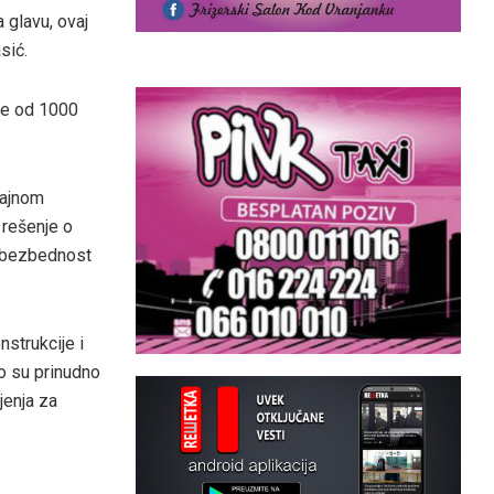
 glavu, ovaj
sić.
še od 1000
čajnom
 rešenje o
va bezbednost
strukcije i
o su prinudno
jenja za