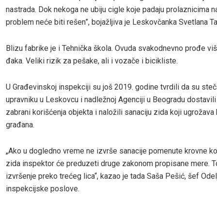
nastrada. Dok nekoga ne ubiju cigle koje padaju prolaznicima na
problem neće biti rešen”, bojažljiva je Leskovčanka Svetlana Ta
Blizu fabrike je i Tehnička škola. Ovuda svakodnevno prođe vi
đaka. Veliki rizik za pešake, ali i vozače i bicikliste.
U Građevinskoj inspekciji su još 2019. godine tvrdili da su ste
upravniku u Leskovcu i nadležnoj Agenciji u Beogradu dostavili
zabrani korišćenja objekta i naložili sanaciju zida koji ugroža
građana.
„Ako u dogledno vreme ne izvrše sanacije pomenute krovne kon
zida inspektor će preduzeti druge zakonom propisane mere. T
izvršenje preko trećeg lica“, kazao je tada Saša Pešić, šef Odel
inspekcijske poslove.