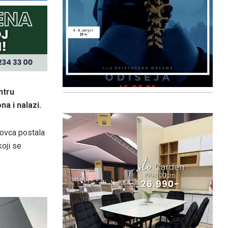
ntru
a i nalazi.
kovca postala
koji se