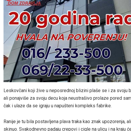
Leskovčani koji žive u neposrednoj blizini plaše se i za svoju
ali ponajviše za svoju decu koja neustrašivo prolaze pored sa
čak i ulaze da se igraju u napušteni kompleks fabrike.
Ranije je tu bila postavljena plava traka kao znak upozorenja, ali
skinuo. Svakodnevno padaju crepovi i cigle na ulicu i na kraju 