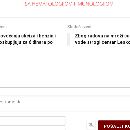
vest
Sledeća vest
ovećanja akciza i benzin i
Zbog radova na mreži su
oskupljuju za 6 dinara po
vode strogi centar Lesk
Ime*