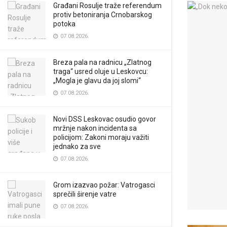
Građani Rosulje traže referendum
protiv betoniranja Crnobarskog
potoka
07.08.2026.
Breza pala na radnicu „Zlatnog
traga“ usred oluje u Leskovcu:
„Mogla je glavu da joj slomi“
07.08.2026.
Novi DSS Leskovac osudio govor
mržnje nakon incidenta sa
policijom: Zakoni moraju važiti
jednako za sve
07.08.2026.
Grom izazvao požar: Vatrogasci
sprečili širenje vatre
07.08.2026.