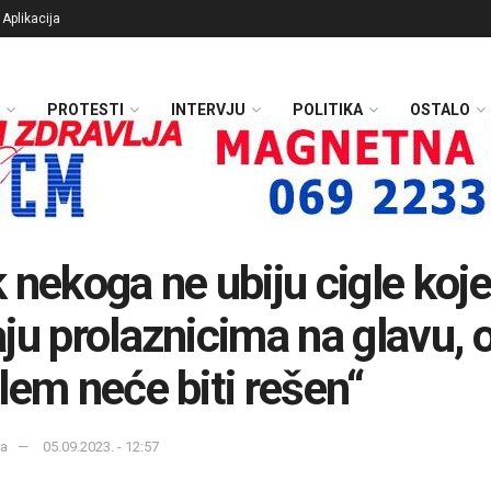
Aplikacija
PROTESTI
INTERVJU
POLITIKA
OSTALO
 nekoga ne ubiju cigle koje
ju prolaznicima na glavu, 
lem neće biti rešen“
ka
05.09.2023. - 12:57