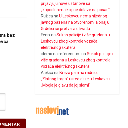
prijavljuju nove ustanove sa
„zaposlenima koji ne dolaze na posao“
Ružica
na
U Leskovcu nema nijednog
javnog bazena na otvorenom, a onaj u
Grdelici se pretvara u livadu
Fenix
na
Sukob policije i više građana u
tra bez
Leskovcu zbog kontrole vozača
ovca
električnog skutera
idemo na referendum
na
Sukob policije i
više građana u Leskovcu zbog kontrole
vozača električnog skutera
Aleksa
na
Breza pala na radnicu
„Zlatnog traga“ usred oluje u Leskovcu:
„Mogla je glavu da joj slomi“