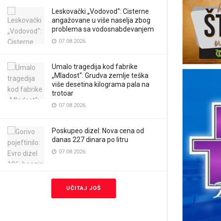
Leskovački „Vodovod“: Cisterne
angažovane u više naselja zbog
problema sa vodosnabdevanjem
07.08.2026.
Umalo tragedija kod fabrike
„Mladost“: Grudva zemlje teška
više desetina kilograma pala na
trotoar
07.08.2026.
Poskupeo dizel: Nova cena od
danas 227 dinara po litru
07.08.2026.
UČITAJ JOŠ