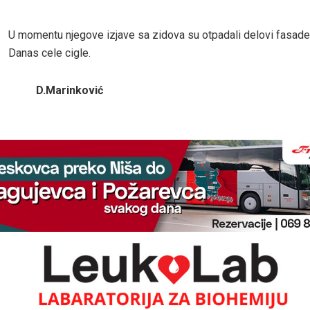
U momentu njegove izjave sa zidova su otpadali delovi fasade 
Danas cele cigle.
D.Marinković