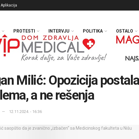
Aplikacija
PROTESTI
INTERVJU
POLITIKA
OSTALO
an Milić: Opozicija postal
lema, a ne rešenja
12.11.2024. - 16:36