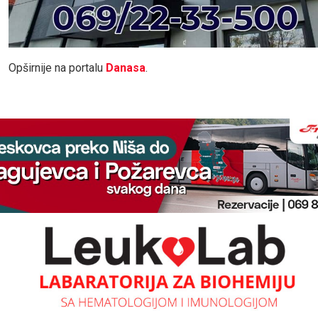
Opširnije na portalu
Danasa
.