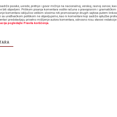
sadrže psovke, uvrede, pretnje i govor mržnje na nacionalnoj, verskoj, rasnoj osnovi, kao 
e biti objavljeni. Prilikom pisanja komentara vodite računa o pravopisnim i gramatičkim 
anje komentara isključivo velikim slovima niti promovisanje drugih sajtova putem linkov
zi sa uređivačkom politikom ne objavljujemo, kao ni komentare koji sadrže optužbe proti
ntari predstavljaju privatno mišljenje autora komentara, odnosno nisu stavovi redakcije 
acija pogledajte Pravila korišćenja.
TARA