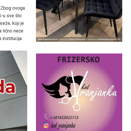
. Zbog ovoga
S-u sve što
reže, koji je
a lično neće
institucija.