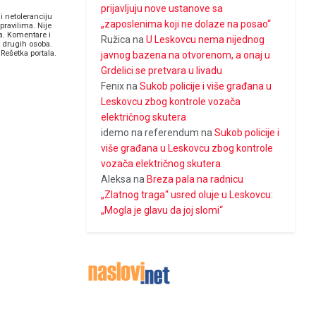
prijavljuju nove ustanove sa
i netoleranciju
„zaposlenima koji ne dolaze na posao“
pravilima. Nije
a. Komentare i
Ružica
na
U Leskovcu nema nijednog
v drugih osoba.
Rešetka portala.
javnog bazena na otvorenom, a onaj u
Grdelici se pretvara u livadu
Fenix
na
Sukob policije i više građana u
Leskovcu zbog kontrole vozača
električnog skutera
idemo na referendum
na
Sukob policije i
više građana u Leskovcu zbog kontrole
vozača električnog skutera
Aleksa
na
Breza pala na radnicu
„Zlatnog traga“ usred oluje u Leskovcu:
„Mogla je glavu da joj slomi“