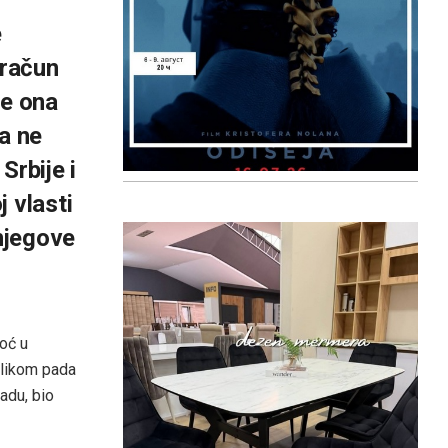
e
 račun
je ona
a ne
Srbije i
 vlasti
 njegove
noć u
ilikom pada
adu, bio