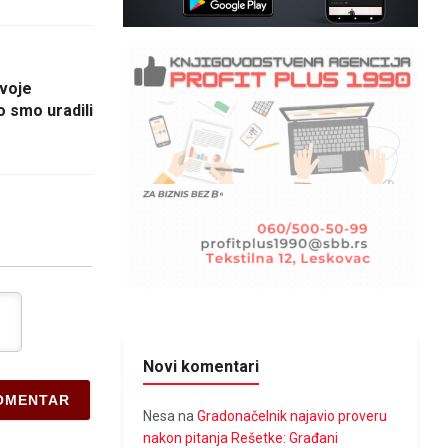
voje
o smo uradili
Novi komentari
Nesa
na
Gradonačelnik najavio proveru
nakon pitanja Rešetke: Građani