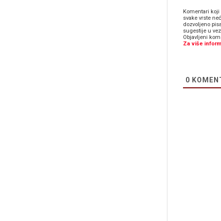
Komentari koji 
svake vrste neć
dozvoljeno pis
sugestije u ve
Objavljeni kome
Za više inform
0
KOMEN