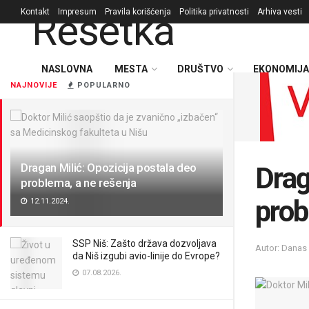
Kontakt
Impresum
Pravila korišćenja
Politika privatnosti
Arhiva vesti
NASLOVNA
MESTA
DRUŠTVO
EKONOMIJA
NAJNOVIJE
POPULARNO
Dragan Milić: Opozicija postala deo
Drag
problema, a ne rešenja
prob
12.11.2024.
SSP Niš: Zašto država dozvoljava
Autor: Danas
da Niš izgubi avio-linije do Evrope?
07.08.2026.