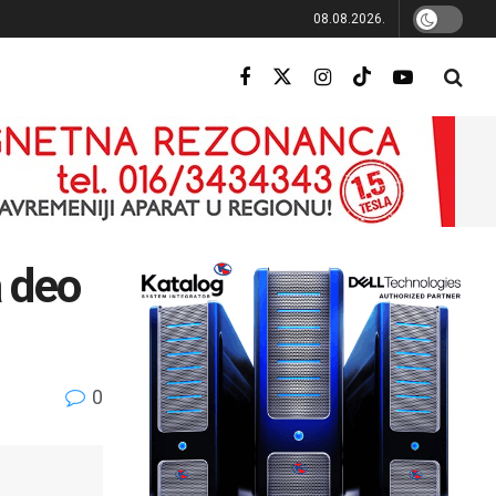
08.08.2026.
a deo
0