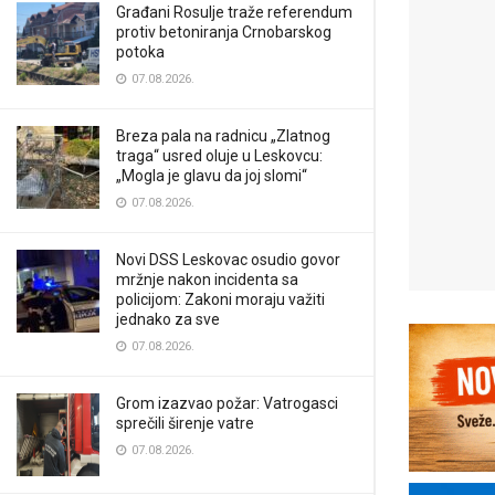
Građani Rosulje traže referendum
protiv betoniranja Crnobarskog
potoka
07.08.2026.
Breza pala na radnicu „Zlatnog
traga“ usred oluje u Leskovcu:
„Mogla je glavu da joj slomi“
07.08.2026.
Novi DSS Leskovac osudio govor
mržnje nakon incidenta sa
policijom: Zakoni moraju važiti
jednako za sve
07.08.2026.
Grom izazvao požar: Vatrogasci
sprečili širenje vatre
07.08.2026.