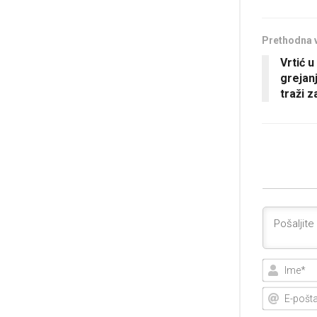
Prethodna 
Vrtić 
grejanj
traži 