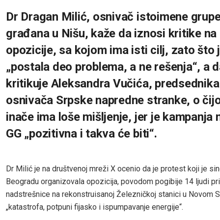
Dr Dragan Milić, osnivač istoimene grup
građana u Nišu, kaže da iznosi kritike na
opozicije, sa kojom ima isti cilj, zato što 
„postala deo problema, a ne rešenja“, a d
kritikuje Aleksandra Vučića, predsednika 
osnivača Srpske napredne stranke, o čijoj
inače ima loše mišljenje, jer je kampanja
GG „pozitivna i takva će biti“.
Dr Milić je na društvenoj mreži X ocenio da je protest koji je si
Beogradu organizovala opozicija, povodom pogibije 14 ljudi pr
nadstrešnice na rekonstruisanoj Železničkoj stanici u Novom S
„katastrofa, potpuni fijasko i ispumpavanje energije“.