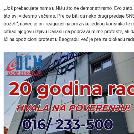
„Još prebacujete nama u Nišu što ne demonstriramo. Evo zato
što svi videsmo večeras. Pre će biti da neko drugi predaje SN
poželi“, naveo je on, reagujući na prozivku jednog korisnika te m
citirao njegovu izjavu Danasu da podržava mirne proteste, ali d
ići na opozicioni protest u Beogradu, već je pre za blokadu rada 