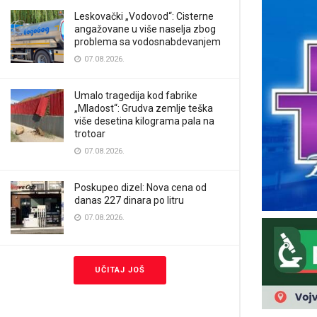
Leskovački „Vodovod“: Cisterne
angažovane u više naselja zbog
problema sa vodosnabdevanjem
07.08.2026.
Umalo tragedija kod fabrike
„Mladost“: Grudva zemlje teška
više desetina kilograma pala na
trotoar
07.08.2026.
Poskupeo dizel: Nova cena od
danas 227 dinara po litru
07.08.2026.
UČITAJ JOŠ