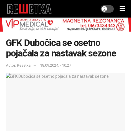
GFK Dubočica se osetno
pojačala za nastavak sezone
Autor: Rešetka
18.09.2024. - 10:27