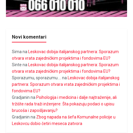
Novi komentari
Sima
na
Leskovac dobija italijanskog partnera: Sporazum
otvara vrata zajedničkim projektima i fondovima EU?
Sinte
na
Leskovac dobija italijanskog partnera: Sporazum
otvara vrata zajedničkim projektima i fondovima EU?
Sporazumu, sporazumu....
na
Leskovac dobija italijanskog
partnera: Sporazum otvara vrata zajedničkim projektima i
fondovima EU?
Gradjanin
na
Psihologija i medicina i dalje najtraženije, ali
tržište rada traži inženjere: Šta pokazuju podaci o upisu
brucoša i zapošljavanju?
Gradjanin
na
Zbog napada na šefa Komunalne policije u
Leskovcu dobio četiri meseca zatvora