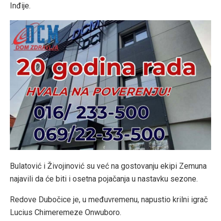
Inđije.
Bulatović i Živojinović su već na gostovanju ekipi Zemuna
najavili da će biti i osetna pojačanja u nastavku sezone.
Redove Dubočice je, u međuvremenu, napustio krilni igrač
Lucius Chimeremeze Onwuboro.