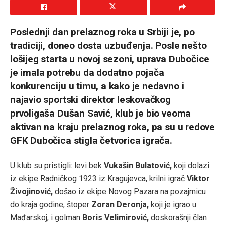
Poslednji dan prelaznog roka u Srbiji je, po
tradiciji, doneo dosta uzbuđenja. Posle nešto
lošijeg starta u novoj sezoni, uprava Dubočice
je imala potrebu da dodatno pojača
konkurenciju u timu, a kako je nedavno i
najavio sportski direktor leskovačkog
prvoligaša Dušan Savić, klub je bio veoma
aktivan na kraju prelaznog roka, pa su u redove
GFK Dubočica stigla četvorica igrača.
U klub su pristigli: levi bek
Vukašin Bulatović,
koji dolazi
iz ekipe Radničkog 1923 iz Kragujevca, krilni igrač
Viktor
Živojinović,
došao iz ekipe Novog Pazara na pozajmicu
do kraja godine, štoper
Zoran Deronja,
koji je igrao u
Mađarskoj, i golman
Boris Velimirović,
doskorašnji član