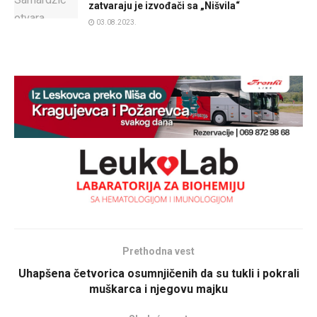
zatvaraju je izvođači sa „Nišvila“
03.08.2023.
Prethodna vest
Uhapšena četvorica osumnjičenih da su tukli i pokrali
muškarca i njegovu majku