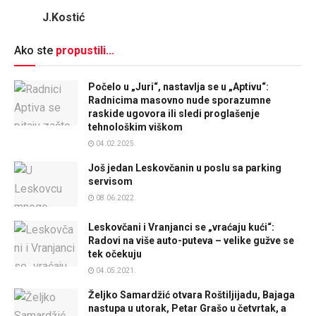
J.Kostić
Ako ste
propustili...
Počelo u „Juri“, nastavlja se u „Aptivu“:
Radnicima masovno nude sporazumne
raskide ugovora ili sledi proglašenje
tehnološkim viškom
04.02.2025.
Još jedan Leskovčanin u poslu sa parking
servisom
08.06.2022.
Leskovčani i Vranjanci se „vraćaju kući“:
Radovi na više auto-puteva – velike gužve se
tek očekuju
04.05.2021.
Željko Samardžić otvara Roštiljijadu, Bajaga
nastupa u utorak, Petar Grašo u četvrtak, a