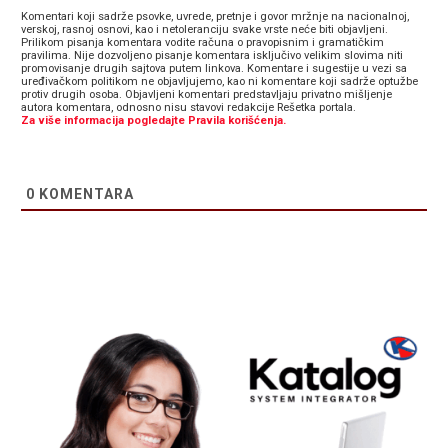
Komentari koji sadrže psovke, uvrede, pretnje i govor mržnje na nacionalnoj,
verskoj, rasnoj osnovi, kao i netoleranciju svake vrste neće biti objavljeni.
Prilikom pisanja komentara vodite računa o pravopisnim i gramatičkim
pravilima. Nije dozvoljeno pisanje komentara isključivo velikim slovima niti
promovisanje drugih sajtova putem linkova. Komentare i sugestije u vezi sa
uređivačkom politikom ne objavljujemo, kao ni komentare koji sadrže optužbe
protiv drugih osoba. Objavljeni komentari predstavljaju privatno mišljenje
autora komentara, odnosno nisu stavovi redakcije Rešetka portala.
Za više informacija pogledajte Pravila korišćenja.
0
KOMENTARA