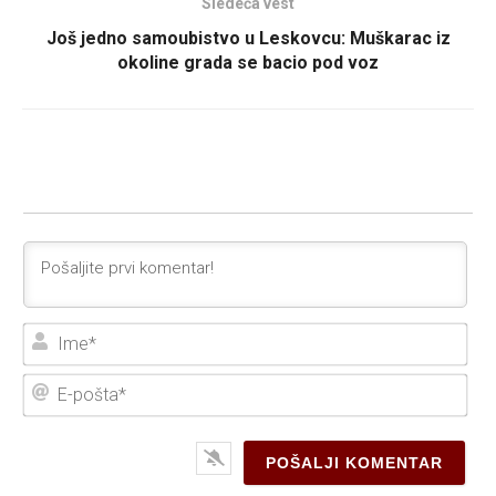
Sledeća vest
Još jedno samoubistvo u Leskovcu: Muškarac iz
okoline grada se bacio pod voz
Ime
E-
poš