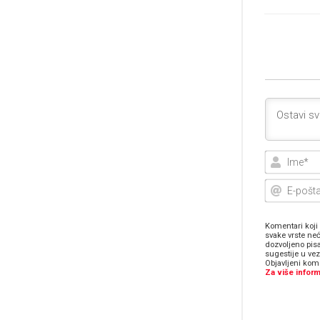
Komentari koji 
svake vrste neć
dozvoljeno pis
sugestije u ve
Objavljeni kome
Za više inform