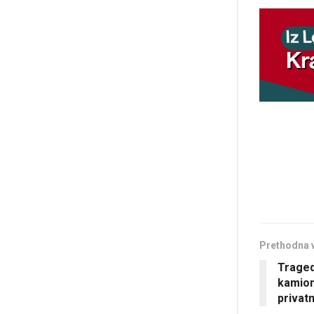
Prethodna 
Traged
kamion
privat