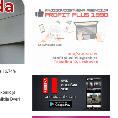
je 16,74%
koalicija
licija Dveri –