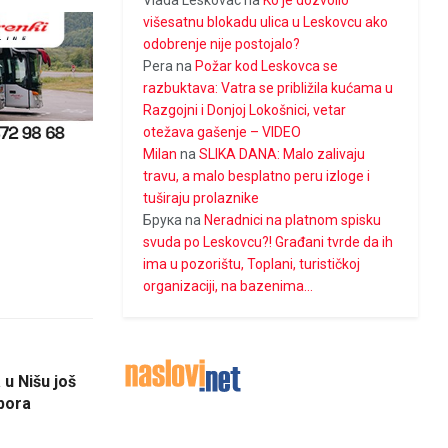
Vlada Leskovac
na
Ko je dozvolio
višesatnu blokadu ulica u Leskovcu ako
odobrenje nije postojalo?
Pera
na
Požar kod Leskovca se
razbuktava: Vatra se približila kućama u
Razgojni i Donjoj Lokošnici, vetar
otežava gašenje – VIDEO
Milan
na
SLIKA DANA: Malo zalivaju
travu, a malo besplatno peru izloge i
tuširaju prolaznike
Брука
na
Neradnici na platnom spisku
svuda po Leskovcu?! Građani tvrde da ih
ima u pozorištu, Toplani, turističkoj
organizaciji, na bazenima…
u Nišu još
zbora