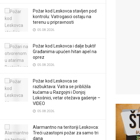
Požar kod Leskovca stavljen pod
kontrolu: Vatrogasci ostaju na
terenu u pripravnosti
05.08.2026.
Požar kod Leskovca i dalje bukti!
Građanima upućen hitan apel na
oprez
05.08.2026.
Požar kod Leskovca se
razbuktava: Vatra se približila
kućama u Razgojni i Donjoj
Lokošnici, vetar otežava gašenje –
VIDEO
05.08.2026.
Alarmantno na teritoriji Leskovca:
Treći uzastopni požar za samo tri
dana