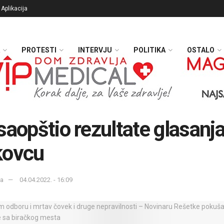
Aplikacija
PROTESTI
INTERVJU
POLITIKA
OSTALO
saopštio rezultate glasanja
kovcu
ka
04.04.2022. - 16:09