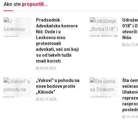
Ako ste
propustili...
Predsednik
Udružen
Advokatske komore
018“ i 
Niš: Ovde i u
otvorili
Leskovcu nisu
Nišu
protestovali
26.10.2
advokati, već oni koji
su od takvih tužbi
imali koristi
25.09.2021.
„Vukovi“ u pohodu na
Šta će
nove bodove protiv
večeras
„Kikinde“
Utakmi
repreze
06.12.2025.
raspro
posled
12.10.2