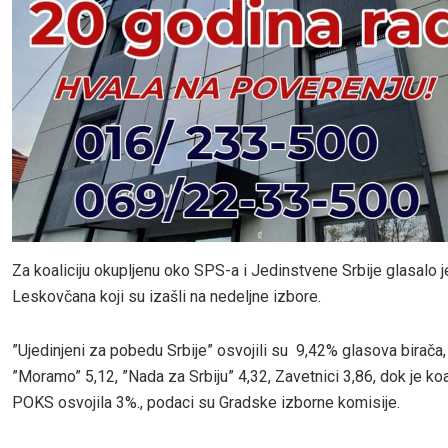
Za koaliciju okupljenu oko SPS-a i Jedinstvene Srbije glasalo 
Leskovčana koji su izašli na nedeljne izbore.
”Ujedinjeni za pobedu Srbije” osvojili su 9,42% glasova birača, 
”Moramo” 5,12, ”Nada za Srbiju” 4,32, Zavetnici 3,86, dok je koa
POKS osvojila 3%., podaci su Gradske izborne komisije.