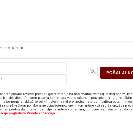
Ime*
E-
pošta*
sadrže psovke, uvrede, pretnje i govor mržnje na nacionalnoj, verskoj, rasnoj osnovi, kao 
e biti objavljeni. Prilikom pisanja komentara vodite računa o pravopisnim i gramatičkim 
anje komentara isključivo velikim slovima niti promovisanje drugih sajtova putem linkov
zi sa uređivačkom politikom ne objavljujemo, kao ni komentare koji sadrže optužbe proti
ntari predstavljaju privatno mišljenje autora komentara, odnosno nisu stavovi redakcije 
acija pogledajte Pravila korišćenja.