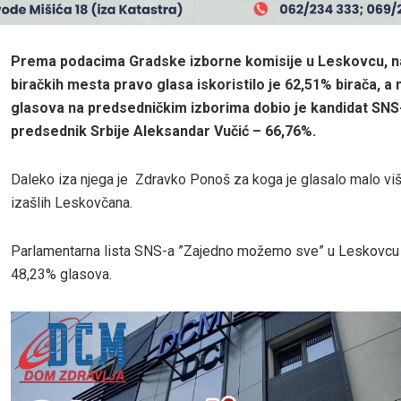
Prema podacima Gradske izborne komisije u Leskovcu, n
biračkih mesta pravo glasa iskoristilo je 62,51% birača, a 
glasova na predsedničkim izborima dobio je kandidat SNS-
predsednik Srbije Aleksandar Vučić – 66,76%.
Daleko iza njega je Zdravko Ponoš za koga je glasalo malo v
izašlih Leskovčana.
Parlamentarna lista SNS-a ”Zajedno možemo sve” u Leskovcu j
48,23% glasova.