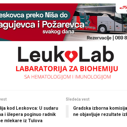
vest
Sledeća vest
ija kod Leskovca: U sudaru
Gradska izborna komisija 
a i šlepera poginuo radnik
ne objavljuje rezultate i
ne mlekare iz Tulova