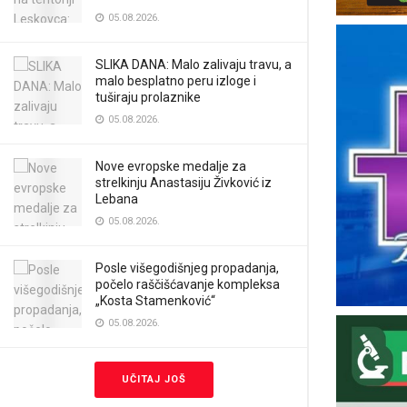
05.08.2026.
SLIKA DANA: Malo zalivaju travu, a
malo besplatno peru izloge i
tuširaju prolaznike
05.08.2026.
Nove evropske medalje za
strelkinju Anastasiju Živković iz
Lebana
05.08.2026.
Posle višegodišnjeg propadanja,
počelo raščišćavanje kompleksa
„Kosta Stamenković“
05.08.2026.
UČITAJ JOŠ