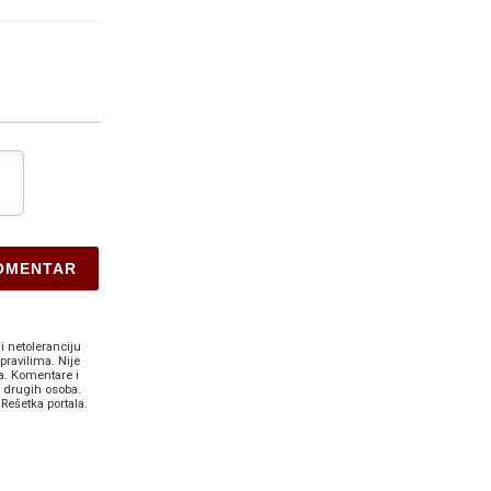
i netoleranciju
pravilima. Nije
a. Komentare i
v drugih osoba.
Rešetka portala.