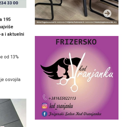
a 195
najviše
a i aktuelni
iše od 13%
e osvojila