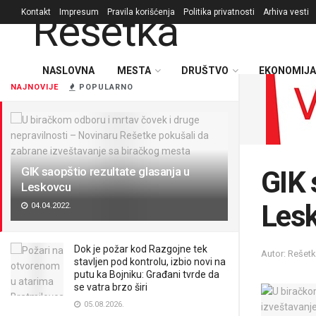
Kontakt
Impresum
Pravila korišćenja
Politika privatnosti
Arhiva vesti
NASLOVNA
MESTA
DRUŠTVO
EKONOMIJA
NAJNOVIJE
POPULARNO
GIK saopštio rezultate glasanja u
GIK 
Leskovcu
Les
04.04.2022.
Dok je požar kod Razgojne tek
Autor: Rešet
stavljen pod kontrolu, izbio novi na
putu ka Bojniku: Građani tvrde da
se vatra brzo širi
05.08.2026.