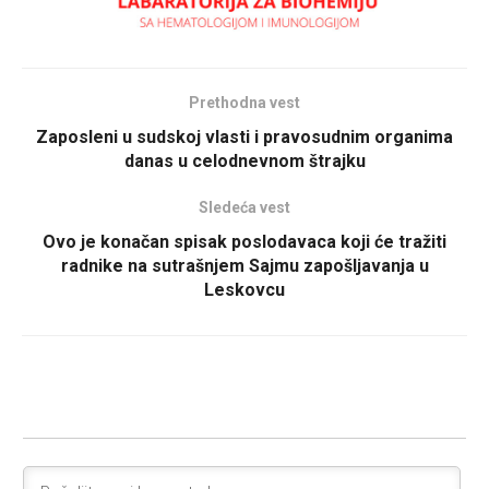
Prethodna vest
Zaposleni u sudskoj vlasti i pravosudnim organima
danas u celodnevnom štrajku
Sledeća vest
Ovo je konačan spisak poslodavaca koji će tražiti
radnike na sutrašnjem Sajmu zapošljavanja u
Leskovcu