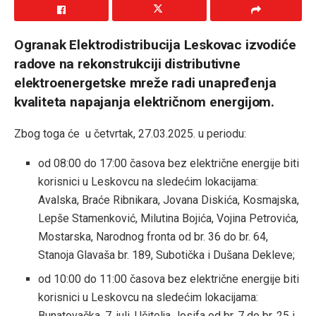
Ogranak Elektrodistribucija Leskovac izvodiće
radove na rekonstrukciji distributivne
elektroenergetske mreže radi unapređenja
kvaliteta napajanja električnom energijom.
Zbog toga će u četvrtak, 27.03.2025. u periodu:
od 08:00 do 17:00 časova bez električne energije biti
korisnici u Leskovcu na sledećim lokacijama:
Avalska, Braće Ribnikara, Jovana Diskića, Kosmajska,
Lepše Stamenković, Milutina Bojića, Vojina Petrovića,
Mostarska, Narodnog fronta od br. 36 do br. 64,
Stanoja Glavaša br. 189, Subotička i Dušana Dekleve;
od 10:00 do 11:00 časova bez električne energije biti
korisnici u Leskovcu na sledećim lokacijama:
Bunatovačka, 7. juli, Učitelja Josifa od br. 7 do br. 25 i