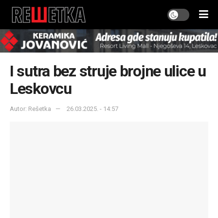
I sutra bez struje brojne ulice u
Leskovcu
Autor: Rešetka
26.03.2025. - 14:57