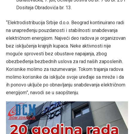
Dositeja Obradovića br. 13.
“Elektrodistribucija Srbije d.o.o. Beograd kontinuirano radi
na unapređenju pouzdanosti i stabilnosti snabdevanja
električnom energijom. Najveći deo radova je organizovan
bez isključenja krajnjih kupaca. Neke aktivnosti nije
moguće sprovesti bez obustave napajanja, zbog
obezbeđenja bezbednih uslova za rad naših zaposlenih.
Korisnike molimo za razumevanje. Tokom trajanja radova
molimo korisnike da isključe svoje uređaje sa mreže i da
ih ponovo uključe po obnavljanju snabdevanja električnom
energijom”, navodi se u saopštenju.