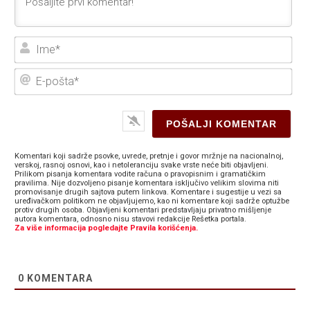
Ime
E-
poš
Komentari koji sadrže psovke, uvrede, pretnje i govor mržnje na nacionalnoj,
verskoj, rasnoj osnovi, kao i netoleranciju svake vrste neće biti objavljeni.
Prilikom pisanja komentara vodite računa o pravopisnim i gramatičkim
pravilima. Nije dozvoljeno pisanje komentara isključivo velikim slovima niti
promovisanje drugih sajtova putem linkova. Komentare i sugestije u vezi sa
uređivačkom politikom ne objavljujemo, kao ni komentare koji sadrže optužbe
protiv drugih osoba. Objavljeni komentari predstavljaju privatno mišljenje
autora komentara, odnosno nisu stavovi redakcije Rešetka portala.
Za više informacija pogledajte Pravila korišćenja.
0
KOMENTARA