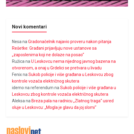
Novi komentari
Nesa
na
Gradonačelnik najavio proveru nakon pitanja
Rešetke: Građani prijavljuju nove ustanove sa
„zaposlenima koji ne dolaze na posao“
Ružica
na
U Leskovcu nema nijednog javnog bazena na
otvorenom, a onaj u Grdelici se pretvara u livadu
Fenix
na
Sukob policije i više građana u Leskovcu zbog
kontrole vozača električnog skutera
idemo na referendum
na
Sukob policije i više građana u
Leskovcu zbog kontrole vozača električnog skutera
Aleksa
na
Breza pala na radnicu „Zlatnog traga“ usred
oluje u Leskovcu: „Mogla je glavu da joj slomi“