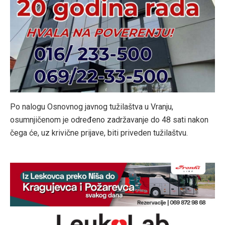
Po nalogu Osnovnog javnog tužilaštva u Vranju,
osumnjičenom je određeno zadržavanje do 48 sati nakon
čega će, uz krivične prijave, biti priveden tužilaštvu.