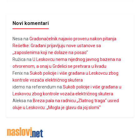
Novi komentari
Nesa
na
Gradonačelnik najavio proveru nakon pitanja
Rešetke: Građani prijavljuju nove ustanove sa
„zaposlenima koji ne dolaze na posao“
Ružica
na
U Leskovcu nema nijednog javnog bazena na
otvorenom, a onaj u Grdelici se pretvara u livadu
Fenix
na
Sukob policije i više građana u Leskovcu zbog
kontrole vozača električnog skutera
idemo na referendum
na
Sukob policije i više građana u
Leskovcu zbog kontrole vozača električnog skutera
Aleksa
na
Breza pala na radnicu „Zlatnog traga“ usred
oluje u Leskovcu: „Mogla je glavu da joj slomi“