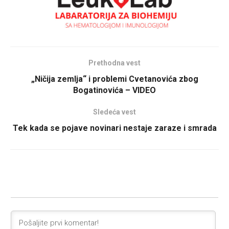
Prethodna vest
„Ničija zemlja“ i problemi Cvetanovića zbog
Bogatinovića – VIDEO
Sledeća vest
Tek kada se pojave novinari nestaje zaraze i smrada