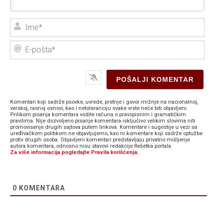
Ime
E-
poš
Komentari koji sadrže psovke, uvrede, pretnje i govor mržnje na nacionalnoj,
verskoj, rasnoj osnovi, kao i netoleranciju svake vrste neće biti objavljeni.
Prilikom pisanja komentara vodite računa o pravopisnim i gramatičkim
pravilima. Nije dozvoljeno pisanje komentara isključivo velikim slovima niti
promovisanje drugih sajtova putem linkova. Komentare i sugestije u vezi sa
uređivačkom politikom ne objavljujemo, kao ni komentare koji sadrže optužbe
protiv drugih osoba. Objavljeni komentari predstavljaju privatno mišljenje
autora komentara, odnosno nisu stavovi redakcije Rešetka portala.
Za više informacija pogledajte Pravila korišćenja.
0
KOMENTARA