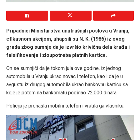
Pripadnici Ministarstva unutrašnjih poslova u Vranju,
efikasnom akcijom, uhapsili su N. K. (1986) iz ovog
grada zbog sumnje da je izvršio krivična dela krađa i
falsifikovanje i zloupotreba platnih kartica.
On se sumnjiči da je tokom jula ove godine, iz jednog
automobila u Vranju ukrao novac i telefon, kao i da je u
avgustu iz drugog automobila ukrao bankovnu karticu sa
koje je potom na bankomatu podigao 72.000 dinara.
Policija je pronašla mobilni telefon i vratila ga vlasniku.