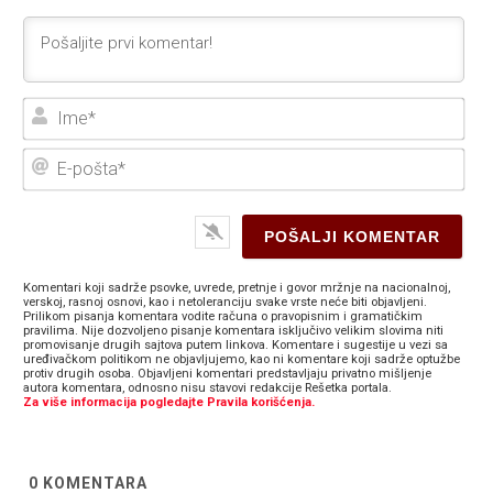
Ime
E-
poš
Komentari koji sadrže psovke, uvrede, pretnje i govor mržnje na nacionalnoj,
verskoj, rasnoj osnovi, kao i netoleranciju svake vrste neće biti objavljeni.
Prilikom pisanja komentara vodite računa o pravopisnim i gramatičkim
pravilima. Nije dozvoljeno pisanje komentara isključivo velikim slovima niti
promovisanje drugih sajtova putem linkova. Komentare i sugestije u vezi sa
uređivačkom politikom ne objavljujemo, kao ni komentare koji sadrže optužbe
protiv drugih osoba. Objavljeni komentari predstavljaju privatno mišljenje
autora komentara, odnosno nisu stavovi redakcije Rešetka portala.
Za više informacija pogledajte Pravila korišćenja.
0
KOMENTARA