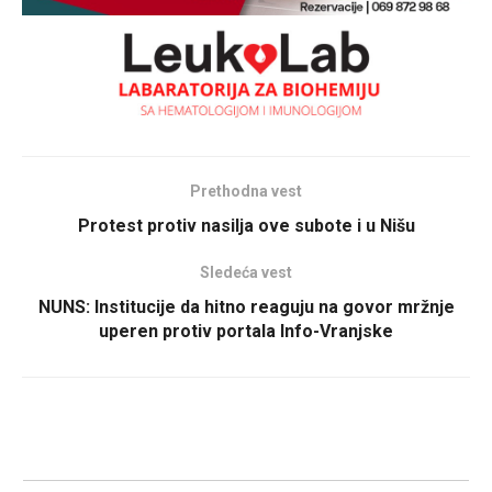
Prethodna vest
Protest protiv nasilja ove subote i u Nišu
Sledeća vest
NUNS: Institucije da hitno reaguju na govor mržnje
uperen protiv portala Info-Vranjske