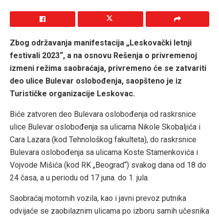
Zbog održavanja manifestacija „Leskovački letnji
festivali 2023“, a na osnovu Rešenja o privremenoj
izmeni režima saobraćaja, privremeno će se zatvariti
deo ulice Bulevar oslobođenja, saopšteno je iz
Turističke organizacije Leskovac.
Biće zatvoren deo Bulevara oslobođenja od raskrsnice
ulice Bulevar oslobođenja sa ulicama Nikole Skobaljića i
Cara Lazara (kod Tehnološkog fakulteta), do raskrsnice
Bulevara oslobođenja sa ulicama Koste Stamenkovića i
Vojvode Mišića (kod RK „Beograd“) svakog dana od 18 do
24 časa, a u periodu od 17 juna. do 1. jula.
Saobraćaj motornih vozila, kao i javni prevoz putnika
odvijaće se zaobilaznim ulicama po izboru samih učesnika