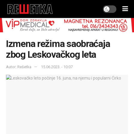
Izmena režima saobraćaja
zbog Leskovačkog leta
Autor: Rešetka
15.06.2023. - 10:07