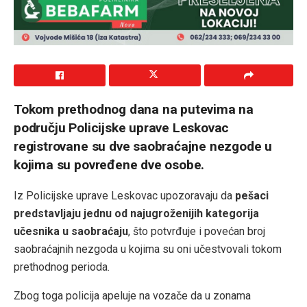
Tokom prethodnog dana na putevima na
području Policijske uprave Leskovac
registrovane su dve saobraćajne nezgode u
kojima su povređene dve osobe.
Iz Policijske uprave Leskovac upozoravaju da
pešaci
predstavljaju jednu od najugroženijih kategorija
učesnika u saobraćaju
, što potvrđuje i povećan broj
saobraćajnih nezgoda u kojima su oni učestvovali tokom
prethodnog perioda.
Zbog toga policija apeluje na vozače da u zonama