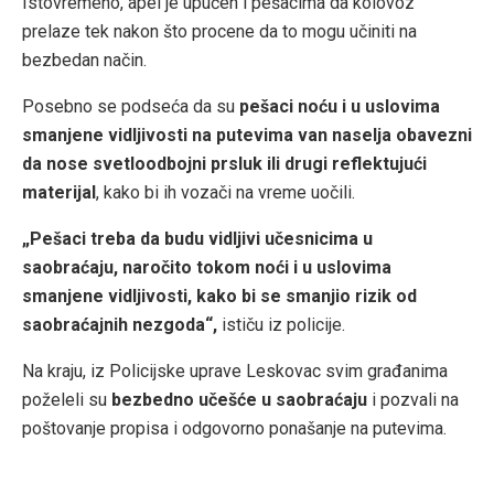
Istovremeno, apel je upućen i pešacima da kolovoz
prelaze tek nakon što procene da to mogu učiniti na
bezbedan način.
Posebno se podseća da su
pešaci noću i u uslovima
smanjene vidljivosti na putevima van naselja obavezni
da nose svetloodbojni prsluk ili drugi reflektujući
materijal
, kako bi ih vozači na vreme uočili.
„Pešaci treba da budu vidljivi učesnicima u
saobraćaju, naročito tokom noći i u uslovima
smanjene vidljivosti, kako bi se smanjio rizik od
saobraćajnih nezgoda“,
ističu iz policije.
Na kraju, iz Policijske uprave Leskovac svim građanima
poželeli su
bezbedno učešće u saobraćaju
i pozvali na
poštovanje propisa i odgovorno ponašanje na putevima.