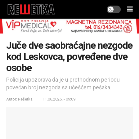
Juče dve saobraćajne nezgode
kod Leskovca, povređene dve
osobe
Policija upozorava da je u prethodnom periodu
povećan broj nezgoda sa učešćem pešaka.
Autor: Rešetka
11.06.2026. - 09:09