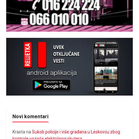
Novi komentari
Krasta
na
Sukob policije i više građana u Leskovcu zbog
kontrole vozača električnog skutera