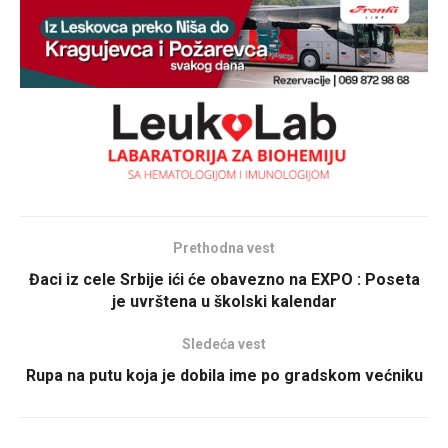
Prethodna vest
Đaci iz cele Srbije ići će obavezno na EXPO : Poseta
je uvrštena u školski kalendar
Sledeća vest
Rupa na putu koja je dobila ime po gradskom većniku