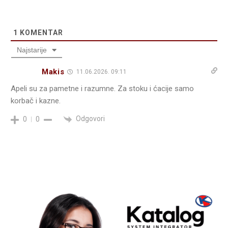
1
KOMENTAR
Najstarije
Makis
11.06.2026. 09:11
Apeli su za pametne i razumne. Za stoku i ćacije samo
korbač i kazne.
Odgovori
0
0