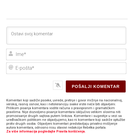
Ime
E-
poš
Komentari koji sadrže psovke, uvrede, pretnje i govor mržnje na nacionalnoj,
verskoj, rasnoj osnovi, kao i netoleranciju svake vrste neće biti objavljeni.
Prilikom pisanja komentara vodite računa o pravopisnim i gramatičkim
pravilima. Nije dozvoljeno pisanje komentara isključivo velikim slovima niti
promovisanje drugih sajtova putem linkova. Komentare i sugestije u vezi sa
uređivačkom politikom ne objavljujemo, kao ni komentare koji sadrže optužbe
protiv drugih osoba. Objavljeni komentari predstavljaju privatno mišljenje
autora komentara, odnosno nisu stavovi redakcije Rešetka portala.
Za više informacija pogledajte Pravila korišćenja.