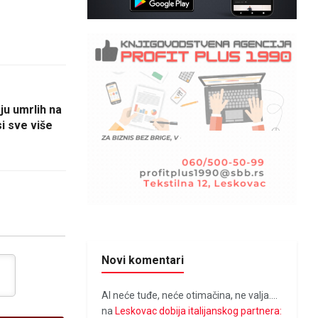
oju umrlih na
i sve više
Novi komentari
Al neće tuđe, neće otimačina, ne valja....
na
Leskovac dobija italijanskog partnera: