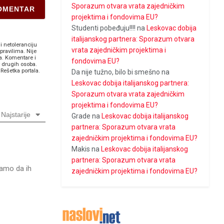
Sporazum otvara vrata zajedničkim
projektima i fondovima EU?
Studenti pobeđuju!!!!
na
Leskovac dobija
italijanskog partnera: Sporazum otvara
i netoleranciju
vrata zajedničkim projektima i
pravilima. Nije
a. Komentare i
fondovima EU?
v drugih osoba.
Rešetka portala.
Da nije tužno, bilo bi smešno
na
Leskovac dobija italijanskog partnera:
Sporazum otvara vrata zajedničkim
projektima i fondovima EU?
Najstarije
Grade
na
Leskovac dobija italijanskog
partnera: Sporazum otvara vrata
zajedničkim projektima i fondovima EU?
Makis
na
Leskovac dobija italijanskog
partnera: Sporazum otvara vrata
ramo da ih
zajedničkim projektima i fondovima EU?