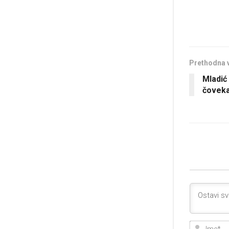
Prethodna 
Mladić
čoveka