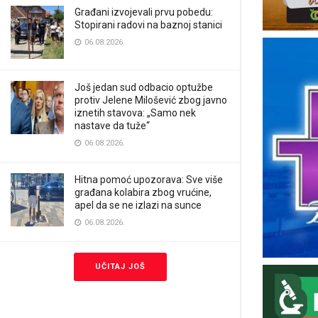
Građani izvojevali prvu pobedu:
Stopirani radovi na baznoj stanici
06.08.2026.
Još jedan sud odbacio optužbe
protiv Jelene Milošević zbog javno
iznetih stavova: „Samo nek
nastave da tuže“
06.08.2026.
Hitna pomoć upozorava: Sve više
građana kolabira zbog vrućine,
apel da se ne izlazi na sunce
06.08.2026.
UČITAJ JOŠ