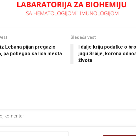
vest
Sledeća vest
 iz Lebana pijan pregazio
I dalje kriju podatke o br
, pa pobegao sa lica mesta
jugu Srbije, korona odnos
života
Ime*