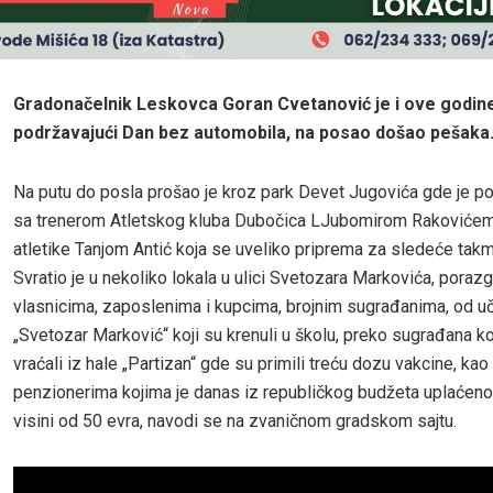
Gradonačelnik Leskovca Goran Cvetanović je i ove godin
podržavajući Dan bez automobila, na posao došao pešaka
Na putu do posla prošao je kroz park Devet Jugovića gde je p
sa trenerom Atletskog kluba Dubočica LJubomirom Rakovićem 
atletike Tanjom Antić koja se uveliko priprema za sledeće takm
Svratio je u nekoliko lokala u ulici Svetozara Markovića, poraz
vlasnicima, zaposlenima i kupcima, brojnim sugrađanima, od u
„Svetozar Marković“ koji su krenuli u školu, preko sugrađana ko
vraćali iz hale „Partizan“ gde su primili treću dozu vakcine, kao 
penzionerima kojima je danas iz republičkog budžeta uplaćen
visini od 50 evra, navodi se na zvaničnom gradskom sajtu.