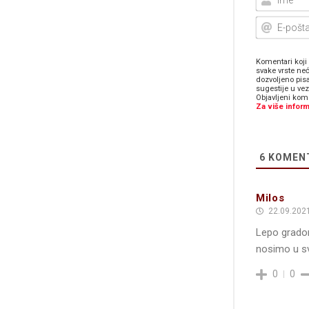
Komentari koji 
svake vrste neć
dozvoljeno pis
sugestije u ve
Objavljeni kome
Za više inform
6
KOMEN
Milos
22.09.2021
Lepo gradon
nosimo u sv
0
0