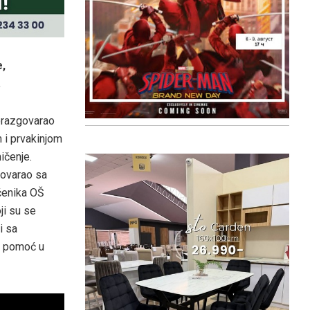
e,
.
orazgovarao
i prvakinjom
ičenje.
govarao sa
čenika OŠ
ji su se
i sa
o pomoć u