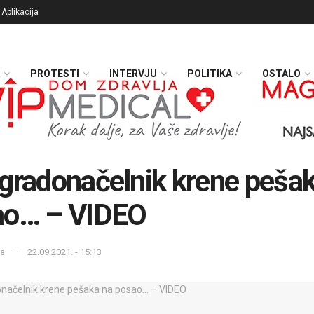
Aplikacija
PROTESTI
INTERVJU
POLITIKA
OSTALO
gradonačelnik krene peša
ao… – VIDEO
ka
22.09.2021. - 15:13