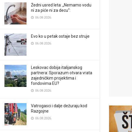
Žedni usred leta: „Nemamo vodu
ni za piće ni za decu“:
06.08.2026.
Evo ko u petak ostaje bez struje
06.08.2026.
Leskovac dobija italijanskog
partnera: Sporazum otvara vrata
zajedničkim projektima i
fondovima EU?
06.08.2026.
Vatrogasci i dalje dežuraju kod
Razgojne
06.08.2026.