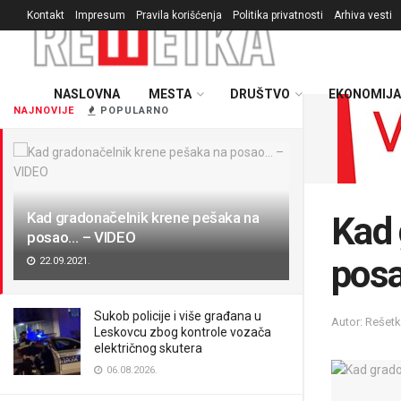
Kontakt
Impresum
Pravila korišćenja
Politika privatnosti
Arhiva vesti
NASLOVNA
MESTA
DRUŠTVO
EKONOMIJA
NAJNOVIJE
POPULARNO
Kad gradonačelnik krene pešaka na
Kad 
posao… – VIDEO
pos
22.09.2021.
Sukob policije i više građana u
Autor: Rešet
Leskovcu zbog kontrole vozača
električnog skutera
06.08.2026.