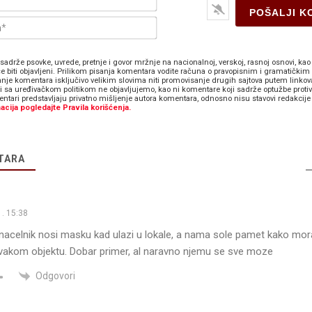
E-
pošta*
sadrže psovke, uvrede, pretnje i govor mržnje na nacionalnoj, verskoj, rasnoj osnovi, kao 
e biti objavljeni. Prilikom pisanja komentara vodite računa o pravopisnim i gramatičkim 
anje komentara isključivo velikim slovima niti promovisanje drugih sajtova putem linkov
zi sa uređivačkom politikom ne objavljujemo, kao ni komentare koji sadrže optužbe proti
ntari predstavljaju privatno mišljenje autora komentara, odnosno nisu stavovi redakcije 
acija pogledajte Pravila korišćenja.
TARA
. 15:38
acelnik nosi masku kad ulazi u lokale, a nama sole pamet kako mo
akom objektu. Dobar primer, al naravno njemu se sve moze
Odgovori