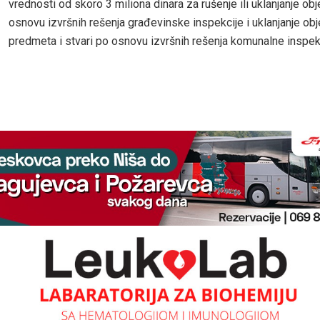
vrednosti od skoro 3 miliona dinara za rušenje ili uklanjanje ob
osnovu izvršnih rešenja građevinske inspekcije i uklanjanje obj
predmeta i stvari po osnovu izvršnih rešenja komunalne inspekc