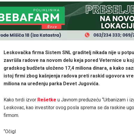
Leskovačka firma Sistem SNL graditelj nikada nije u potp
završila radove na novom delu keja pored Veternice u koje
gradskog budžeta uloženo 17,4 miliona dinara, a kako sa
istoj firmi zbog kašnjenja radova preti raskid ugovora vre
miliona na uređenju parka Devet Jugovića.
Kako tvrdi izvor
Rešetke
u Javnom preduzeću “Urbanizam i izg
Leskovac, kao investitor ovog posla sprema se da raskine ug
firmom.
“Očigl