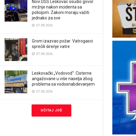
Novi DSS Leskovac osudio govor
mržnje nakon incidenta sa
policijom: Zakoni moraju važiti
jednako za sve
07.08.2026.
Grom izazvao požar: Vatrogasci
sprečili širenje vatre
07.08.2026.
Leskovački „Vodovod“: Cisterne
angažovane u više naselja zbog
problema sa vodosnabdevanjem
07.08.2026.
UČITAJ JOŠ