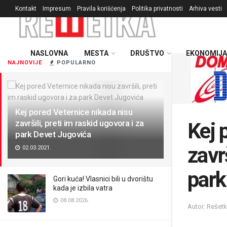
Kontakt
Impresum
Pravila korišćenja
Politika privatnosti
Arhiva vesti
NASLOVNA
MESTA
DRUŠTVO
EKONOMIJA
NAJNOVIJE
POPULARNO
Kej pored Veternice nikada nisu
završili, preti im raskid ugovora i za
Kej 
park Devet Jugovića
završ
02.03.2021.
park
Gori kuća! Vlasnici bili u dvorištu
kada je izbila vatra
08.08.2026.
Autor: Rešet