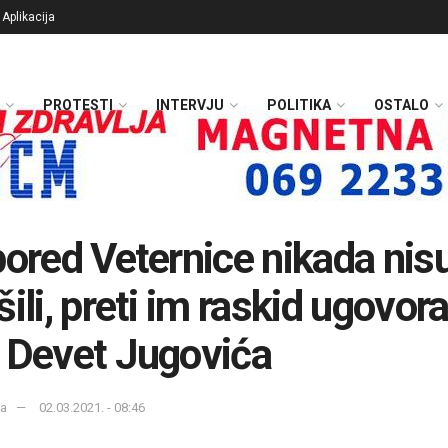
Aplikacija
PROTESTI
INTERVJU
POLITIKA
OSTALO
pored Veternice nikada nis
ili, preti im raskid ugovora
 Devet Jugovića
ka
02.03.2021. - 08:46