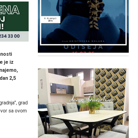
unosti
 je iz
znajemo,
dan 2,5
radnja”, grad
ovor sa ovom