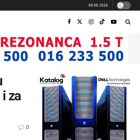
08.08.2026.
u
 i za
0