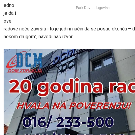
edno
Park Devet Jugovića
je da i
ove
radove neće završiti i to je jedini način da se posao okonča – 
nekom drugom”, navodi naš izvor.