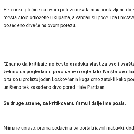
Betonske pločice na ovom potezu nikada nisu postavljene do kr
mesta stoje odložene u kupama, a vandali su počeli da uništava
posađeno drveće na ovom potezu.
“
Znamo da kritikujemo često gradsku vlast za sve i svašta
želimo da pogledamo prvo sebe u ogledalo. Na šta ovo liči
pita se u prolazu jedan Leskovčanin koga smo zatekli kako p
uništeno tek zasađeno drvo pored Hale Partizan.
Sa druge strane, za kritikovanu firmu i dalje ima posla.
Njima je upravo, prema podacima sa portala javnih nabavki, do