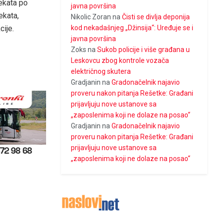
jekata po
javna površina
ekata,
Nikolic Zoran
na
Čisti se divlja deponija
kod nekadašnjeg „Džinsija“: Uređuje se i
ije.
javna površina
Zoks
na
Sukob policije i više građana u
Leskovcu zbog kontrole vozača
električnog skutera
Gradjanin
na
Gradonačelnik najavio
proveru nakon pitanja Rešetke: Građani
prijavljuju nove ustanove sa
„zaposlenima koji ne dolaze na posao“
Gradjanin
na
Gradonačelnik najavio
proveru nakon pitanja Rešetke: Građani
prijavljuju nove ustanove sa
„zaposlenima koji ne dolaze na posao“