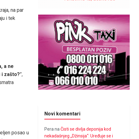
aja, na par
ju i tek
, a ne
 i zašto?
”,
osmatra
Novi komentari
Pera
na
Čisti se divlja deponija kod
deljen posao u
nekadašnjeg „Džinsija“: Uređuje se i