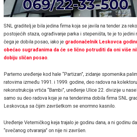
SNL graditelj je bila jedina firma koja se javila na tender za rek
postojećih staza, ograđivanje parka i stepeništa, te je to jedini
čega je dobila posao, iako je
gradonačelnik Leskovca godinu
obećao sugrađanima da će se lično potruditi da oni više n
dobiju sličan posao
.
Parterno uređenje kod hale “Partizan”, zidanje spomenika pali
ratovima između 1991. i 1999. godine, deo radova na kolektoru
rekonstrukcija vrtića “Bambi”, uređenje Ulice 22. divizije u nasel
samo su deo radova koje je na tenderima dobila firma SNL gradi
Leskovca,a sa čijim završetkom se enormno kasnilo.
Uređenje Veterničkog keja trajalo je godinu dana, a ni godinu d
“svečanog otvaranja” on nije ni završen.