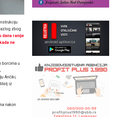
onstrukciju
 razlog zbog
 dana ranije
ikada ne
m borcima u
,
ju Ančiki,
telj iz
ana nakon