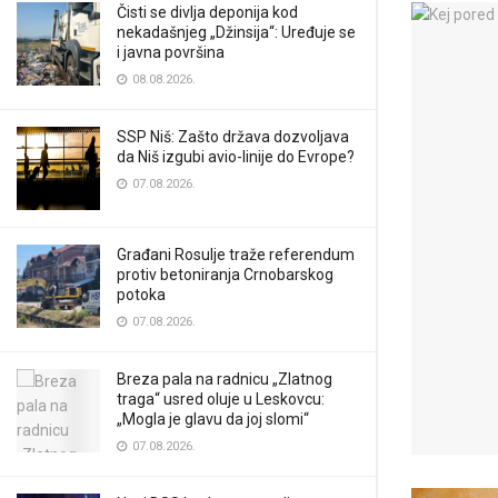
Čisti se divlja deponija kod
nekadašnjeg „Džinsija“: Uređuje se
i javna površina
08.08.2026.
SSP Niš: Zašto država dozvoljava
da Niš izgubi avio-linije do Evrope?
07.08.2026.
Građani Rosulje traže referendum
protiv betoniranja Crnobarskog
potoka
07.08.2026.
Breza pala na radnicu „Zlatnog
traga“ usred oluje u Leskovcu:
„Mogla je glavu da joj slomi“
07.08.2026.