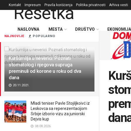
Kontakt
Impresum
Pravila korišćenja
Politika privatnosti
Arhiva vesti
NASLOVNA
MESTA
DRUŠTVO
EKONOMIJA
NAJNOVIJE
POPULARNO
Kuršumlija u neverici: Poznati
stomatolog i njegova supruga
preminuli od korone u roku od dva
Kurš
dana
stom
20.11.2021.
prem
Mladi teniser Pavle Stojiljkoivć iz
Leskovca sa reperezentacijom
dan
Srbije izborio vizu za juniorski
Dejvis kup
08.08.2026.