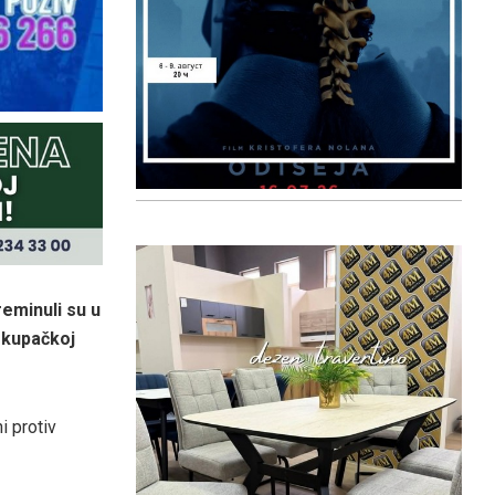
reminuli su u
okupačkoj
i protiv