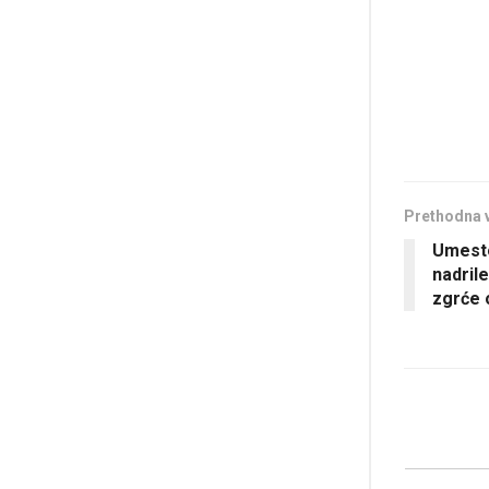
Prethodna 
Umesto
nadril
zgrće