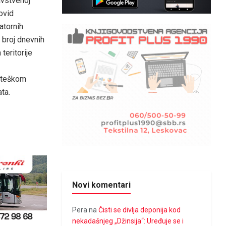
avstvenoj
Кovid
atornih
 broj dnevnih
teritorije
 –teškom
ta.
Novi komentari
Pera
na
Čisti se divlja deponija kod
nekadašnjeg „Džinsija“: Uređuje se i