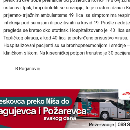
petak su dve sobe preminule od posledica Kovid-19 u ovj zdr
ustanovi. Ipak, broj obolelih se smanjuje, te je u istom danu u 
prijemno-trijažnim ambulantama 49 lica sa simptomima respir
infekcija pod sumnjom ili pozitivnih na kovid 19. Prošle nedelje
pregleda se kretao oko stotinak. Hospitalizovano je 43 lica sa 
Topličkog okruga, a kod 40 lica je potvrđeno prisustvo virusa.
Hospitalizovani pacijenti su sa bronhopneumonijom i srednje
kliničkom slikom. Na kiseoničkoj potpori trenutno je 30 pacijena
B.Roganović