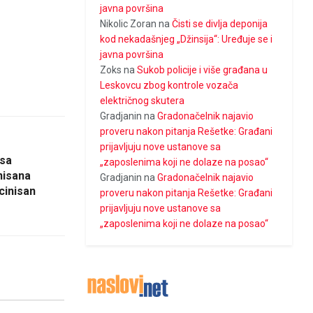
javna površina
Nikolic Zoran
na
Čisti se divlja deponija
kod nekadašnjeg „Džinsija“: Uređuje se i
javna površina
Zoks
na
Sukob policije i više građana u
Leskovcu zbog kontrole vozača
električnog skutera
Gradjanin
na
Gradonačelnik najavio
proveru nakon pitanja Rešetke: Građani
prijavljuju nove ustanove sa
usa
„zaposlenima koji ne dolaze na posao“
nisana
Gradjanin
na
Gradonačelnik najavio
cinisan
proveru nakon pitanja Rešetke: Građani
prijavljuju nove ustanove sa
„zaposlenima koji ne dolaze na posao“