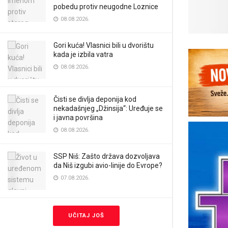
pobedu protiv neugodne Loznice
08.08.2026.
Gori kuća! Vlasnici bili u dvorištu
kada je izbila vatra
08.08.2026.
Čisti se divlja deponija kod
nekadašnjeg „Džinsija“: Uređuje se
i javna površina
08.08.2026.
SSP Niš: Zašto država dozvoljava
da Niš izgubi avio-linije do Evrope?
07.08.2026.
UČITAJ JOŠ