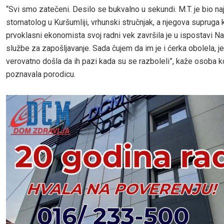
“Svi smo zatečeni. Desilo se bukvalno u sekundi. M.T. je bio naj
stomatolog u Kuršumliji, vrhunski stručnjak, a njegova supruga 
prvoklasni ekonomista svoj radni vek završila je u ispostavi N
službe za zapošljavanje. Sada čujem da im je i ćerka obolela, je
verovatno došla da ih pazi kada su se razboleli”, kaže osoba k
poznavala porodicu.