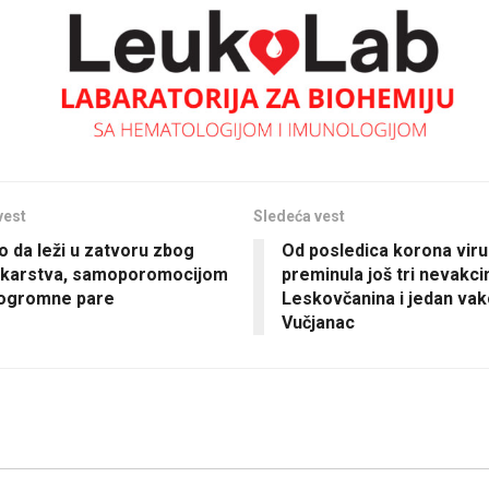
vest
Sledeća vest
 da leži u zatvoru zbog
Od posledica korona vir
ekarstva, samoporomocijom
preminula još tri nevakci
 ogromne pare
Leskovčanina i jedan vak
Vučjanac