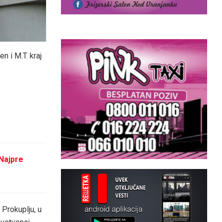
n i M.T. kraj
 Najpre
Prokuplju, u