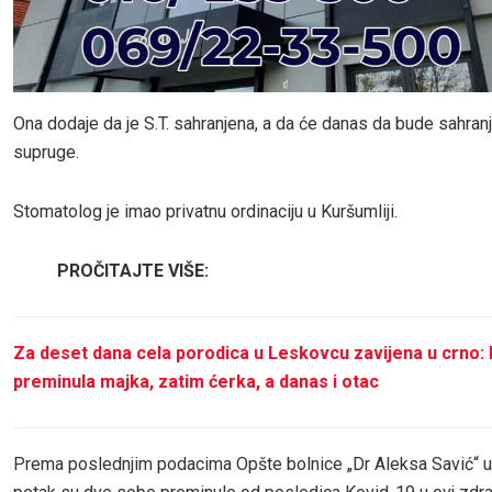
Ona dodaje da je S.T. sahranjena, a da će danas da bude sahranje
supruge.
Stomatolog je imao privatnu ordinaciju u Kuršumliji.
PROČITAJTE VIŠE:
Za deset dana cela porodica u Leskovcu zavijena u crno:
preminula majka, zatim ćerka, a danas i otac
Prema poslednjim podacima Opšte bolnice „Dr Aleksa Savić“ u 