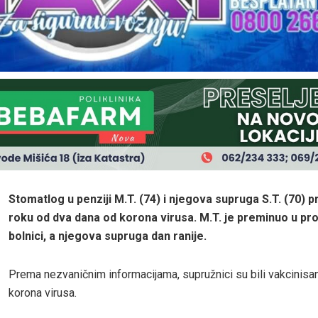
Stomatlog u penziji M.T. (74) i njegova supruga S.T. (70) p
roku od dva dana od korona virusa. M.T. je preminuo u pr
bolnici, a njegova supruga dan ranije.
Prema nezvaničnim informacijama, supružnici su bili vakcinisan
korona virusa.