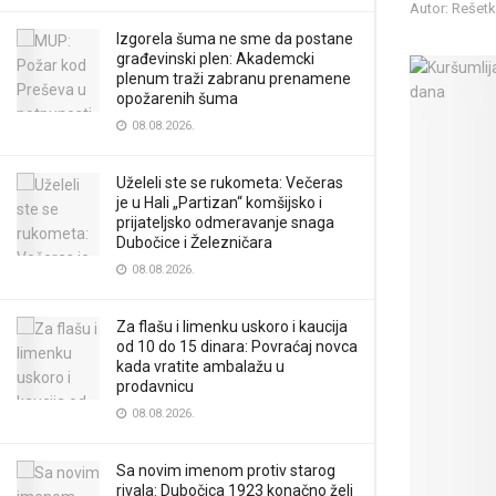
Autor: Rešet
Izgorela šuma ne sme da postane
građevinski plen: Akademcki
plenum traži zabranu prenamene
opožarenih šuma
08.08.2026.
Uželeli ste se rukometa: Večeras
je u Hali „Partizan“ komšijsko i
prijateljsko odmeravanje snaga
Dubočice i Železničara
08.08.2026.
Za flašu i limenku uskoro i kaucija
od 10 do 15 dinara: Povraćaj novca
kada vratite ambalažu u
prodavnicu
08.08.2026.
Sa novim imenom protiv starog
rivala: Dubočica 1923 konačno želi