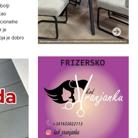
bolji
kao
acionalne
r je
oja je dobro