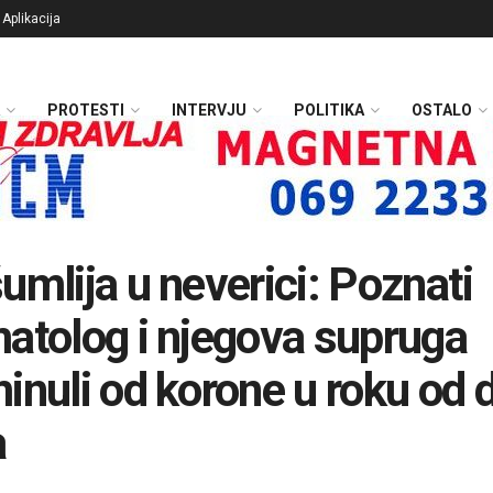
Aplikacija
PROTESTI
INTERVJU
POLITIKA
OSTALO
umlija u neverici: Poznati
atolog i njegova supruga
inuli od korone u roku od 
a