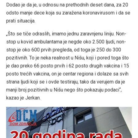
Dodao je da je, u odnosu na prethodnih deset dana, za 20
odsto manje dece koja su zaražena koronavirusom i da se
prati situacija.
„Što se tiče odraslih, imamo jednu zaravnjenu liniju. Non-
stop u kovid ambulantama je negde oko 2.500 ljudi, non-
stop je oko 600 prvih pregleda, od toga je 250 do 300
pozitivnih. To je neka realnost u Nišu, koji i pored toga što
je dao preko 66 posto prvih i 62 posto drugih vakcina i 15
posto trećih vakcina, on je centar regiona i dolaze sa svih
strana ljudi koji se i ovde testiraju, tako da verujem da je
manji broj pozitivnih u Nišu nego što pokazuju podaci“,
kazao je Jerkan.