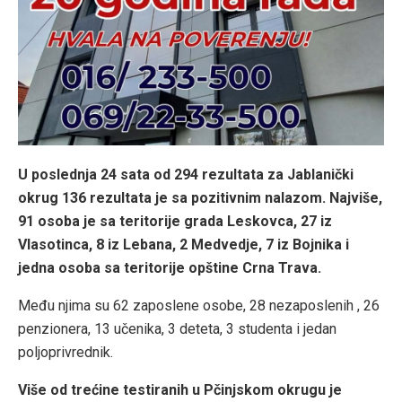
U poslednja 24 sata od 294 rezultata za Jablanički
okrug 136 rezultata je sa pozitivnim nalazom. Najviše,
91 osoba je sa teritorije grada Leskovca, 27 iz
Vlasotinca, 8 iz Lebana, 2 Medvedje, 7 iz Bojnika i
jedna osoba sa teritorije opštine Crna Trava.
Među njima su 62 zaposlene osobe, 28 nezaposlenih , 26
penzionera, 13 učenika, 3 deteta, 3 studenta i jedan
poljoprivrednik.
Više od trećine testiranih u Pčinjskom okrugu je