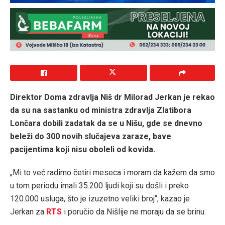
Direktor Doma zdravlja Niš dr Milorad Jerkan je rekao
da su na sastanku od ministra zdravlja Zlatibora
Lončara dobili zadatak da se u Nišu, gde se dnevno
beleži do 300 novih slučajeva zaraze, bave
pacijentima koji nisu oboleli od kovida.
„Mi to već radimo četiri meseca i moram da kažem da smo
u tom periodu imali 35.200 ljudi koji su došli i preko
120.000 usluga, što je izuzetno veliki broj“, kazao je
Jerkan za
RTS
i poručio da Nišlije ne moraju da se brinu.