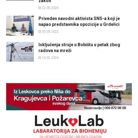
zakon
22.05.2024.
Priveden navodni aktivista SNS-a koji je
napao predstavnika opozicije u Grdelici
30.03.2022.
Isključenja struje u Bobištu u petak zbog
radova na mreži
12.02.2026.