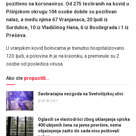
pozitivno na koronavirus. Od 275 testiranih na kovid u
Pčinjskom okrugu 104 osobe dobile su pozitivan
nalaz, a među njima 67 Vranjanaca, 20 ljudi iz
Surdulice, 10 iz Vladičinog Hana, 6 iz Bosilegrada i 1 iz
Preševa.
U vranjskim kovid bolnicama je trenutno hospitalizovano
120 ljudi, a polovina ih je na kisoniku, a preminule su 2
osobe od posledica virusa.
Ako ste
propustili...
Saobraćajna nezgoda na Svetoilijskoj ulici
28.08.2021.
Oglasili se vlastodršci zbog uklanjanja spiska
400 ubijenih žena sa javne površine, nema
objašnjenja zašto do sada nisu poštovali