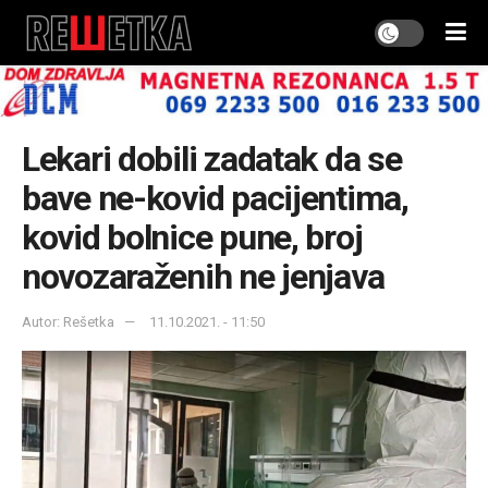
Lekari dobili zadatak da se
bave ne-kovid pacijentima,
kovid bolnice pune, broj
novozaraženih ne jenjava
Autor: Rešetka
11.10.2021. - 11:50