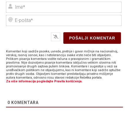
Ime
E-
poš
Komentari koji sadrže psovke, uvrede, pretnje i govor mržnje na nacionalnoj,
verskoj, rasnoj osnovi, kao i netoleranciju svake vrste neće biti objavljeni.
Prilikom pisanja komentara vodite računa o pravopisnim i gramatičkim
pravilima. Nije dozvoljeno pisanje komentara isključivo velikim slovima niti
promovisanje drugih sajtova putem linkova. Komentare i sugestije u vezi sa
uređivačkom politikom ne objavljujemo, kao ni komentare koji sadrže optužbe
protiv drugih osoba. Objavljeni komentari predstavljaju privatno mišljenje
autora komentara, odnosno nisu stavovi redakcije Rešetka portala.
Za više informacija pogledajte Pravila korišćenja.
0
KOMENTARA