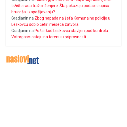
tržište rada traži inženjere: Šta pokazuju podaci o upisu
brucoša i zapošljavanju?
Gradjanin
na
Zbog napada na šefa Komunalne policije u
Leskovcu dobio četiri meseca zatvora
Gradjanin
na
Požar kod Leskovca stavljen pod kontrolu:
Vatrogasci ostaju na terenu u pripravnosti