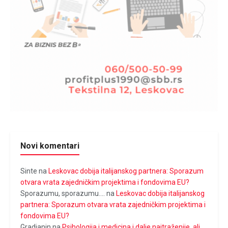
Novi komentari
Sinte
na
Leskovac dobija italijanskog partnera: Sporazum
otvara vrata zajedničkim projektima i fondovima EU?
Sporazumu, sporazumu....
na
Leskovac dobija italijanskog
partnera: Sporazum otvara vrata zajedničkim projektima i
fondovima EU?
Gradjanin
na
Psihologija i medicina i dalje najtraženije, ali