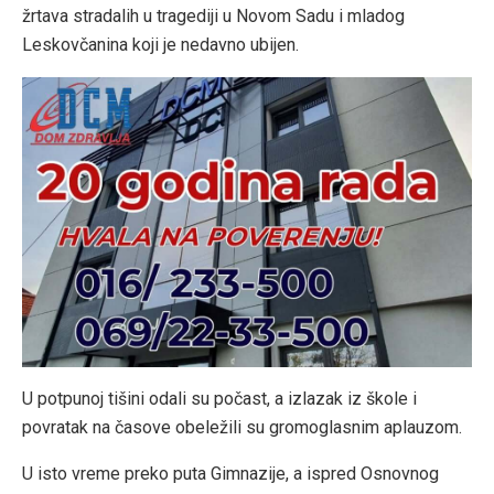
žrtava stradalih u tragediji u Novom Sadu i mladog
Leskovčanina koji je nedavno ubijen.
U potpunoj tišini odali su počast, a izlazak iz škole i
povratak na časove obeležili su gromoglasnim aplauzom.
U isto vreme preko puta Gimnazije, a ispred Osnovnog