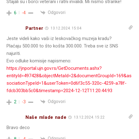
Stajali su i borci veterani i ratni invalidi. Mi nismo stranke!
Odgovori
6
-4
Partner
13.12.2024. 15:04
Jeste videli kako vaši iz leskovačkog muzeja kradu?
Plaćaju 500.000 to što košta 300.000. Treba sve iz SNS
najuriti.
Evo odluke komisije napismeno:
https://jnportal.ujn.gov.rs/GetDocuments.ashx?
entityId=497428&objectMetaId=2&documentGroupId=169&as
sociationTypeId=1&userToken=0d6f3c55-320c-4259-a78f-
fdcb303bb5c0&timestamp=2024-12-12T11:20:44.93
Odgovori
2
-3
Naše mlade nade
13.12.2024. 15:22
Bravo deco
Odgovori
8
-4