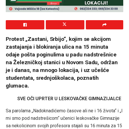
Protest „Zastani, Srbijo“, kojim se akcijom
zastajanja i blokiranja ulica na 15 minuta
odaje pošta poginulima u padu nadstrešnice
na Železničkoj stanici u Novom Sadu, održan
je i danas, na mnogo lokacija, i uz učešće
studentata, srednjoškolaca, poznatih
glumaca.
SVE OČI UPRTER U LESKOVAČKE GIMNAZIJALCE
Sa parolama „Nadoknadićemo časove ali ne i 16 života“ i „I
mi smo pod nadstrešicom“ učenici leskovačke Gimnazije
sa nekolicinom svojih profesora stajali su 16 minuta za 15