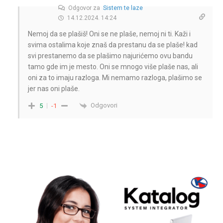
Odgovor za
Sistem te laze
14.12.2024. 14:24
Nemoj da se plašiš! Oni se ne plaše, nemoj ni ti. Kaži i
svima ostalima koje znaš da prestanu da se plaše! kad
svi prestanemo da se plašimo najurićemo ovu bandu
tamo gde im je mesto. Oni se mnogo više plaše nas, ali
oni za to imaju razloga. Mi nemamo razloga, plašimo se
jer nas oni plaše.
Odgovori
5
-1