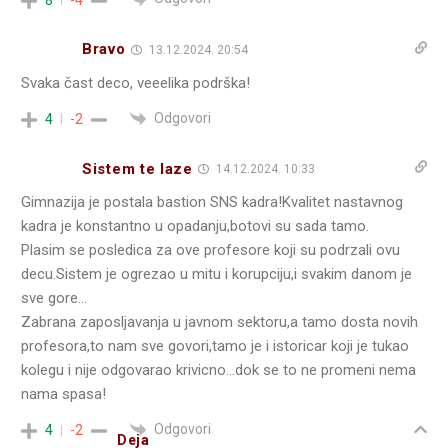
Bravo
13.12.2024. 20:54
Svaka čast deco, veeelika podrška!
Odgovori
4
-2
Sistem te laze
14.12.2024. 10:33
Gimnazija je postala bastion SNS kadra!Kvalitet nastavnog
kadra je konstantno u opadanju,botovi su sada tamo.
Plasim se posledica za ove profesore koji su podrzali ovu
decu.Sistem je ogrezao u mitu i korupciju,i svakim danom je
sve gore…
Zabrana zaposljavanja u javnom sektoru,a tamo dosta novih
profesora,to nam sve govori,tamo je i istoricar koji je tukao
kolegu i nije odgovarao krivicno…dok se to ne promeni nema
nama spasa!
Odgovori
4
-2
Deja