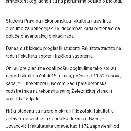
arhitektonskog, doneli su na plenumima odluke o blokadi.
Studenti Pravnog i Ekonomskog fakulteta najavili su
plenume za ponedeljak 16. decembar, kada bi trebalo da
odluče o eventualnoj blokadi rada.
Danas su blokadu proglasili studenti Fakulteta zaštite na
radu i Fakulteta sporta i fizičkog vaspitanja.
Oni su pre plenuma odali poštu poginulima tako što su
ispred fakulteta ćutali 15 minuta, počev od 11:52 časova,
kada je 1. novembra u Novom Sadu pala betonska
nadstrešnica na rekonstruisanoj Železničkoj stanici i
usmrtila 15 ljudi.
Niški studenti su najpre blokirali Filozofski fakultet, u
petak 6. decembra, uz podršku dekanice Natalije
Jovanović i fakultetske uprave, kao i 172 zaposlenih od