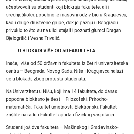
učestvovali su studenti koji blokraju fakultete, ali i
srednjoškolci, posebno je masovni odziv bio u Kragujevcu,
kao i druge društvene grupe, dok je pažnju u Beogradu
privuklo to što su na ulici stajali i poznati glumci Dragan
Bjelogrilić i Vesna Trivalić.
U BLOKADI VIŠE OD 50 FAKULTETA
Inače, više od 50 državnih fakulteta iz četiri univerzitetska
centra – Beograda, Novog Sada, Niša i Kragujevca nalazi
se u blokadi, zbog protesta studenata.
Na Univerzitetu u Nišu, koji ima 14 fakulteta, do danas
popodne blokirano je šest – Filozofski, Prirodno-
matematički, Fakultet umetnosti, Elektronski, Fakultet
zaštite na radu i Fakultet sporta i fizičkog vaspitanja.
Studenti još dva fakulteta – Mašinskog i Građevinsko-