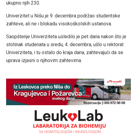
ukupno njih 230.
Univerzitet u Nišu je 9. decembra podržao studentske
zahteve, ali ne i blokadu visokoškolskih ustanova.
Saopštenje Univerziteta usledilo je pet dana nakon što je
stotinak studenata u sredu, 4. decembra, ušlo u rektorat
Univerziteta, i tu ostalo do kraja dana, zahtevajući da se
uprava izjasni o njihovim zahtevima.