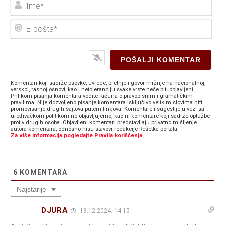
Ime
E-
poš
Komentari koji sadrže psovke, uvrede, pretnje i govor mržnje na nacionalnoj,
verskoj, rasnoj osnovi, kao i netoleranciju svake vrste neće biti objavljeni.
Prilikom pisanja komentara vodite računa o pravopisnim i gramatičkim
pravilima. Nije dozvoljeno pisanje komentara isključivo velikim slovima niti
promovisanje drugih sajtova putem linkova. Komentare i sugestije u vezi sa
uređivačkom politikom ne objavljujemo, kao ni komentare koji sadrže optužbe
protiv drugih osoba. Objavljeni komentari predstavljaju privatno mišljenje
autora komentara, odnosno nisu stavovi redakcije Rešetka portala.
Za više informacija pogledajte Pravila korišćenja.
6
KOMENTARA
Najstarije
DJURA
13.12.2024. 14:15