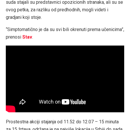
suda stajali su predstavnici opozicionih stranaka, ali su se
ovog petka, za razliku od predhodnih, mogli videti i
gradjani koji stoje.
“Simptomatično je da su svi bili okrenuti prema učenicima”,
prenosi
Stav
.
Prostestna akciji stajanja od 11.52 do 12.07 – 15 minuta
za 15 žrtava, održana je na najviše lokacija u Srbiji do sada,