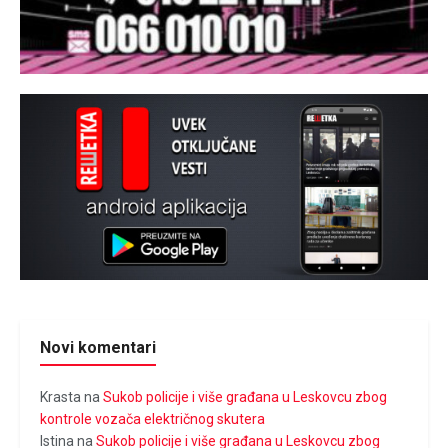
Novi komentari
Krasta
na
Sukob policije i više građana u Leskovcu zbog
kontrole vozača električnog skutera
Istina
na
Sukob policije i više građana u Leskovcu zbog