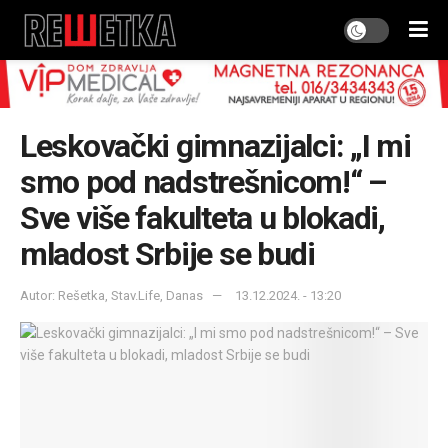
Leskovački gimnazijalci: „I mi
smo pod nadstrešnicom!“ –
Sve više fakulteta u blokadi,
mladost Srbije se budi
Autor: Rešetka, Stav.Life, Danas
13.12.2024. - 13:20