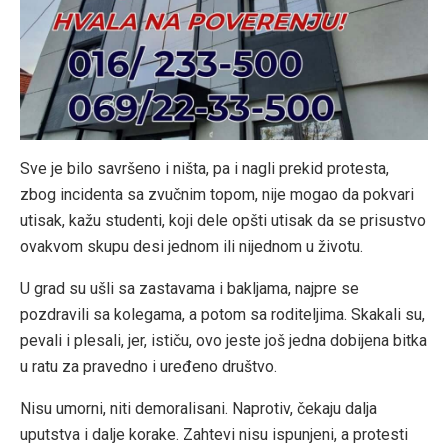
Sve je bilo savršeno i ništa, pa i nagli prekid protesta,
zbog incidenta sa zvučnim topom, nije mogao da pokvari
utisak, kažu studenti, koji dele opšti utisak da se prisustvo
ovakvom skupu desi jednom ili nijednom u životu.
U grad su ušli sa zastavama i bakljama, najpre se
pozdravili sa kolegama, a potom sa roditeljima. Skakali su,
pevali i plesali, jer, ističu, ovo jeste još jedna dobijena bitka
u ratu za pravedno i uređeno društvo.
Nisu umorni, niti demoralisani. Naprotiv, čekaju dalja
uputstva i dalje korake. Zahtevi nisu ispunjeni, a protesti