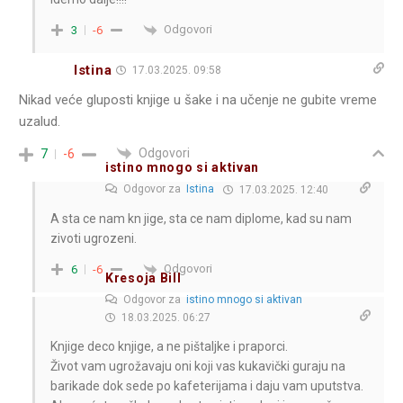
Odgovori
3
-6
Istina
17.03.2025. 09:58
Nikad veće gluposti knjige u šake i na učenje ne gubite vreme
uzalud.
Odgovori
7
-6
istino mnogo si aktivan
Odgovor za
Istina
17.03.2025. 12:40
A sta ce nam kn jige, sta ce nam diplome, kad su nam
zivoti ugrozeni.
Odgovori
6
-6
Kresoja Bill
Odgovor za
istino mnogo si aktivan
18.03.2025. 06:27
Knjige deco knjige, a ne pištaljke i praporci.
Život vam ugrožavaju oni koji vas kukavički guraju na
barikade dok sede po kafeterijama i daju vam uputstva.