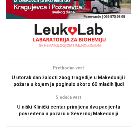
Prethodna vest
U utorak dan žalosti zbog tragedije u Makedoniji i
požara u kojem je poginulo skoro 60 mladih ljudi
Sledeća vest
U niški Klinički centar primljena dva pacijenta
povređena u požaru u Severnoj Makedoniji