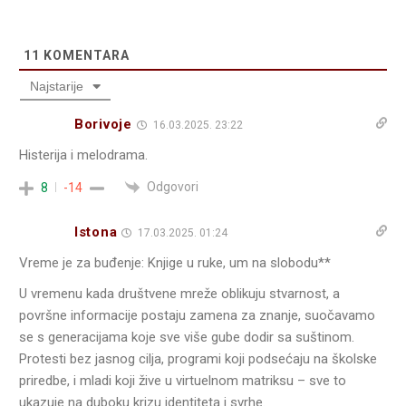
11
KOMENTARA
Najstarije
Borivoje
16.03.2025. 23:22
Histerija i melodrama.
Odgovori
8
-14
Istona
17.03.2025. 01:24
Vreme je za buđenje: Knjige u ruke, um na slobodu**
U vremenu kada društvene mreže oblikuju stvarnost, a
površne informacije postaju zamena za znanje, suočavamo
se s generacijama koje sve više gube dodir sa suštinom.
Protesti bez jasnog cilja, programi koji podsećaju na školske
priredbe, i mladi koji žive u virtuelnom matriksu – sve to
ukazuje na duboku krizu identiteta i svrhe.