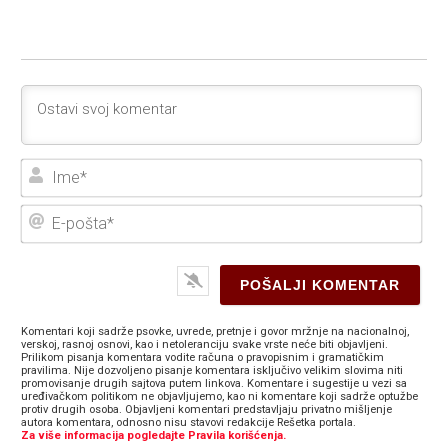
Ime
E-
poš
Komentari koji sadrže psovke, uvrede, pretnje i govor mržnje na nacionalnoj,
verskoj, rasnoj osnovi, kao i netoleranciju svake vrste neće biti objavljeni.
Prilikom pisanja komentara vodite računa o pravopisnim i gramatičkim
pravilima. Nije dozvoljeno pisanje komentara isključivo velikim slovima niti
promovisanje drugih sajtova putem linkova. Komentare i sugestije u vezi sa
uređivačkom politikom ne objavljujemo, kao ni komentare koji sadrže optužbe
protiv drugih osoba. Objavljeni komentari predstavljaju privatno mišljenje
autora komentara, odnosno nisu stavovi redakcije Rešetka portala.
Za više informacija pogledajte Pravila korišćenja.