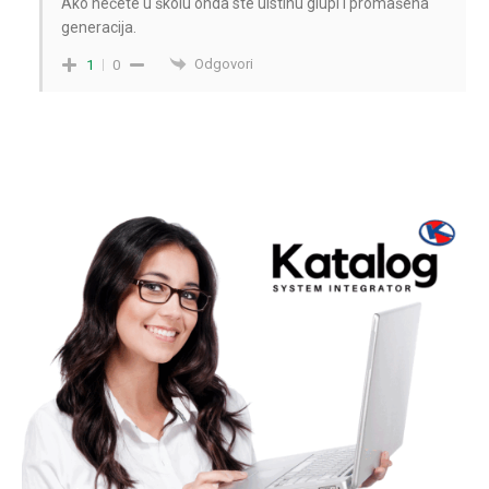
Ako nećete u školu onda ste uistinu glupi i promašena
generacija.
Odgovori
1
0