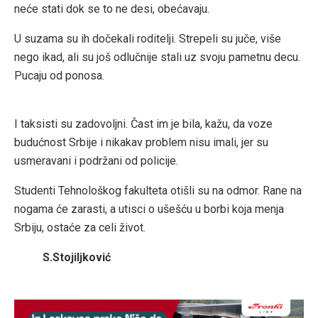
neće stati dok se to ne desi, obećavaju.
U suzama su ih dočekali roditelji. Strepeli su juče, više
nego ikad, ali su još odlučnije stali uz svoju pametnu decu.
Pucaju od ponosa.
I taksisti su zadovoljni. Čast im je bila, kažu, da voze
budućnost Srbije i nikakav problem nisu imali, jer su
usmeravani i podržani od policije.
Studenti Tehnološkog fakulteta otišli su na odmor. Rane na
nogama će zarasti, a utisci o ušešću u borbi koja menja
Srbiju, ostaće za celi život.
S.Stojiljković