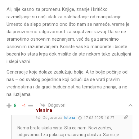
Ali, nije kasno za promenu. Knjige, znanje i kritičko
razmišljanje su naši alati za oslobađanje od manipulacije.
Umesto da slepo pratimo ono što nam se nameće, vreme je
da preuzmemo odgovornost za sopstveni razvoj. Da se ne
sramotimo osnovnim neznanjem, već da ga zamenimo
osnovnim razumevanjem. Koriste vas ko marionete i bicete
baceni ko stara krpa dok mislite da ste nekom tako zatupljeni
i slepi vazni.
Generacije koje dolaze zaslužuju bolje. A to bolje počinje od
nas – od svakog pojedinca koji odluči da se vrati pravim
vrednostima i da gradi budućnost na temeljima znanja, a ne
na iluzijama.
Odgovori
8
-4
vlasina
Odgovor za
Istona
17.03.2025. 10:27
Nema brate skola nista. Sta ce nam. Novi zahtev,
odgovornost za pokusaj masovnog ubistva. Samo je