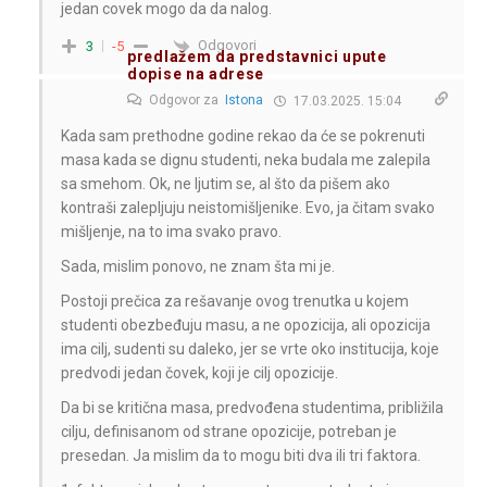
jedan covek mogo da da nalog.
Odgovori
3
-5
predlažem da predstavnici upute
dopise na adrese
Odgovor za
Istona
17.03.2025. 15:04
Kada sam prethodne godine rekao da će se pokrenuti
masa kada se dignu studenti, neka budala me zalepila
sa smehom. Ok, ne ljutim se, al što da pišem ako
kontraši zalepljuju neistomišljenike. Evo, ja čitam svako
mišljenje, na to ima svako pravo.
Sada, mislim ponovo, ne znam šta mi je.
Postoji prečica za rešavanje ovog trenutka u kojem
studenti obezbeđuju masu, a ne opozicija, ali opozicija
ima cilj, sudenti su daleko, jer se vrte oko institucija, koje
predvodi jedan čovek, koji je cilj opozicije.
Da bi se kritična masa, predvođena studentima, približila
cilju, definisanom od strane opozicije, potreban je
presedan. Ja mislim da to mogu biti dva ili tri faktora.