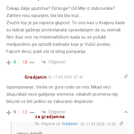
Čekaju dalja uputstva? Od koga? Od Mile iz dubrovnika?
Zahtevi nisu ispunjeni, bla bla bla truć…
Zvučni top je pa najveća glupost. To ono kao u Kraljevu kada
su lažirali gaženje protestanata opravdanjem da su snimali
film. Kao ono na matematičkom kada su se potukli
medjusobno pa optužili batinaše koje je Vučić poslao…
Fajront deco, pukli ste id silnig pumpanja
Odgovori
9
-18
Gradjanin
17.03.2025. 07:41
Ispumpavanje…tresla se gora rodio se mis..Nikad veci
skup,nikad vece gubljenje vremena…nikakvih promena nije
bilo,niti ce biti..jedino se zaboravio dispanzer.
Odgovori
9
-13
za gradjanina
Odgovor za
Gradjanin
17.03.2025. 10:28
idemo dalje!!!!