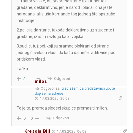
1. faktor vojske, da otvoreno stane uz studente i
građane, deklarativno, jer je narod i plaća i ona jeste
narodana, ali sluša komande tog jednog što opstruše
institucije
2.policija da stane, takođe deklarativno uz studente i
građane, iz istih razloga kao i vojska
3.sudije, tužioci, koji su sramno blokirani od strane
jednog čoveka u vlasti da kažu da neće raditi više pod
pritiskom vlasti.
Tačka.
Odgovori
3
-1
milos
Odgovor za
predlažem da predstavnici upute
dopise na adrese
17.03.2025. 20:08
To je to, premda sledeci skup ce premasiti milion.
Odgovori
0
0
Kresoja Bill
17.03.2025. 06:08