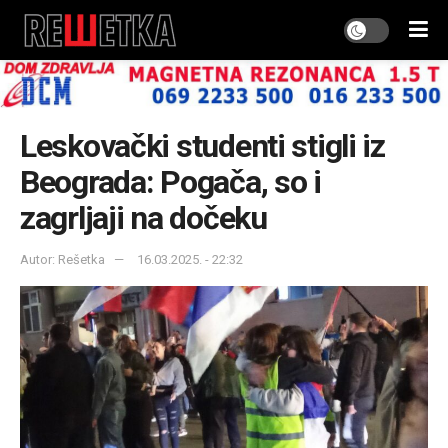
Leskovački studenti stigli iz
Beograda: Pogača, so i
zagrljaji na dočeku
Autor: Rešetka
16.03.2025. - 22:32