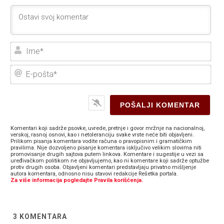
Ime
E-
poš
Komentari koji sadrže psovke, uvrede, pretnje i govor mržnje na nacionalnoj,
verskoj, rasnoj osnovi, kao i netoleranciju svake vrste neće biti objavljeni.
Prilikom pisanja komentara vodite računa o pravopisnim i gramatičkim
pravilima. Nije dozvoljeno pisanje komentara isključivo velikim slovima niti
promovisanje drugih sajtova putem linkova. Komentare i sugestije u vezi sa
uređivačkom politikom ne objavljujemo, kao ni komentare koji sadrže optužbe
protiv drugih osoba. Objavljeni komentari predstavljaju privatno mišljenje
autora komentara, odnosno nisu stavovi redakcije Rešetka portala.
Za više informacija pogledajte Pravila korišćenja.
3
KOMENTARA