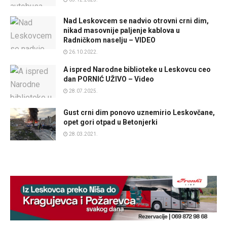
Nad Leskovcem se nadvio otrovni crni dim,
nikad masovnije paljenje kablova u
Radničkom naselju – VIDEO
26.10.2022.
A ispred Narodne biblioteke u Leskovcu ceo
dan PORNIĆ UŽIVO – Video
28.07.2025.
Gust crni dim ponovo uznemirio Leskovčane,
opet gori otpad u Betonjerki
28.03.2021.