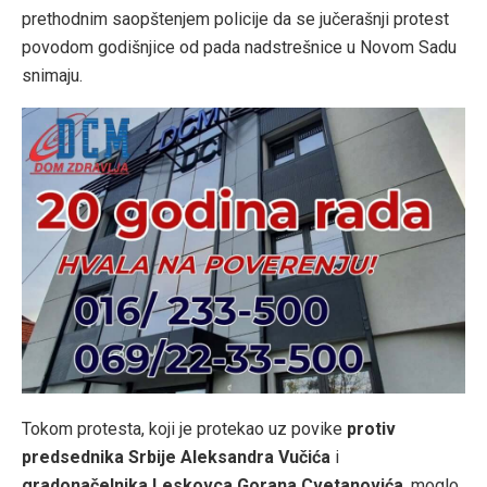
prethodnim saopštenjem policije da se jučerašnji protest
povodom godišnjice od pada nadstrešnice u Novom Sadu
snimaju.
Tokom protesta, koji je protekao uz povike
protiv
predsednika Srbije Aleksandra Vučića
i
gradonačelnika Leskovca Gorana Cvetanovića
, moglo