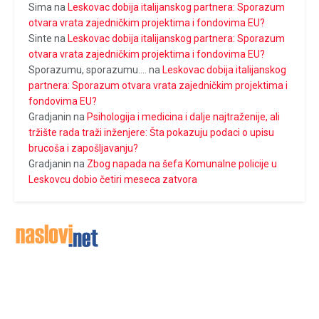
Sima
na
Leskovac dobija italijanskog partnera: Sporazum
otvara vrata zajedničkim projektima i fondovima EU?
Sinte
na
Leskovac dobija italijanskog partnera: Sporazum
otvara vrata zajedničkim projektima i fondovima EU?
Sporazumu, sporazumu....
na
Leskovac dobija italijanskog
partnera: Sporazum otvara vrata zajedničkim projektima i
fondovima EU?
Gradjanin
na
Psihologija i medicina i dalje najtraženije, ali
tržište rada traži inženjere: Šta pokazuju podaci o upisu
brucoša i zapošljavanju?
Gradjanin
na
Zbog napada na šefa Komunalne policije u
Leskovcu dobio četiri meseca zatvora