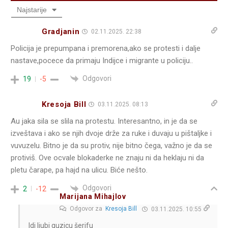
Najstarije
Gradjanin
02.11.2025. 22:38
Policija je prepumpana i premorena,ako se protesti i dalje
nastave,pocece da primaju Indijce i migrante u policiju..
Odgovori
19
-5
Kresoja Bill
03.11.2025. 08:13
Au jaka sila se slila na protestu. Interesantno, in je da se
izveštava i ako se njih dvoje drže za ruke i duvaju u pištaljke i
vuvuzelu. Bitno je da su protiv, nije bitno čega, važno je da se
protiviš. Ove ocvale blokaderke ne znaju ni da heklaju ni da
pletu čarape, pa hajd na ulicu. Biće nešto.
Odgovori
2
-12
Marijana Mihajlov
Odgovor za
Kresoja Bill
03.11.2025. 10:55
Idi ljubi guzicu šerifu