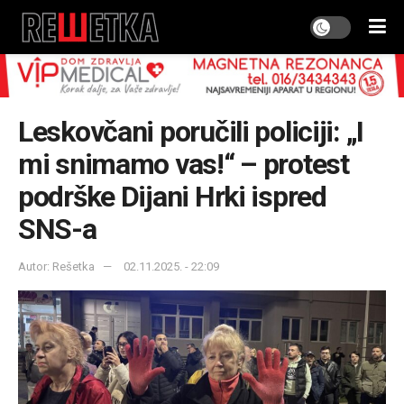
Leskovčani poručili policiji: „I
mi snimamo vas!“ – protest
podrške Dijani Hrki ispred
SNS-a
Autor: Rešetka
02.11.2025. - 22:09