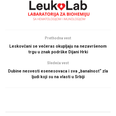
Prethodna vest
Leskovčani se večeras okupljaju na nezavršenom
trgu u znak podrške Dijani Hrki
Sledeća vest
Dubine nesvesti esenesovaca i sva „banalnost“ zla
ljudi koji su na vlasti u Srbiji