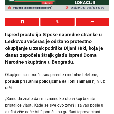
Ispred prostorija Srpske napredne stranke u
Leskovcu večeras je održano protestno
okupljanje u znak podrške Dijani Hrki, koja je
danas započela štrajk glađu ispred Doma
Narodne skupštine u Beogradu.
Okupljeni su, noseći transparente i mobilne telefone,
poručili prisutnim policajcima da i oni snimaju njih
, uz
reči:
„Samo da znate da i mi znamo ko ste vi koji branite
pristalice vlasti. Kada se sve ovo završi, za vas posla u
službi više neće biti“, poručili su građani isprovocirani