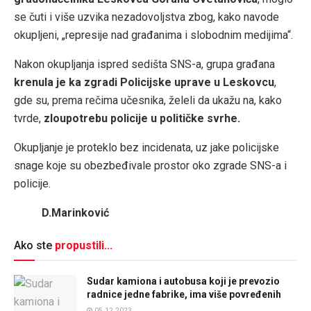
se čuti i više uzvika nezadovoljstva zbog, kako navode
okupljeni, „represije nad građanima i slobodnim medijima“.
Nakon okupljanja ispred sedišta SNS-a, grupa građana
krenula je ka zgradi Policijske uprave u Leskovcu
,
gde su, prema rečima učesnika, želeli da ukažu na, kako
tvrde,
zloupotrebu policije u političke svrhe.
Okupljanje je proteklo bez incidenata, uz jake policijske
snage koje su obezbeđivale prostor oko zgrade SNS-a i
policije.
D.Marinković
Ako ste
propustili...
Sudar kamiona i autobusa koji je prevozio
radnice jedne fabrike, ima više povređenih
05.12.2023.