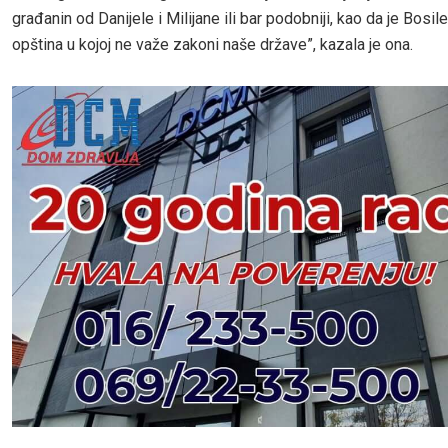
građanin od Danijele i Milijane ili bar podobniji, kao da je Bosi
opština u kojoj ne važe zakoni naše države”, kazala je ona.