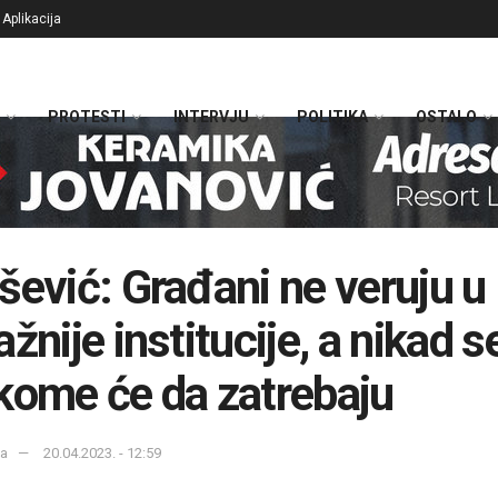
Aplikacija
PROTESTI
INTERVJU
POLITIKA
OSTALO
šević: Građani ne veruju u
ažnije institucije, a nikad s
kome će da zatrebaju
ka
20.04.2023. - 12:59