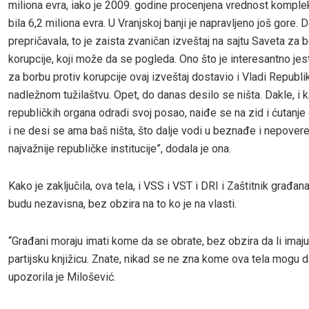
miliona evra, iako je 2009. godine procenjena vrednost komple
bila 6,2 miliona evra. U Vranjskoj banji je napravljeno još gore. 
prepričavala, to je zaista zvaničan izveštaj na sajtu Saveta za 
korupcije, koji može da se pogleda. Ono što je interesantno jes
za borbu protiv korupcije ovaj izveštaj dostavio i Vladi Republik
nadležnom tužilaštvu. Opet, do danas desilo se ništa. Dakle, i 
republičkih organa odradi svoj posao, naiđe se na zid i ćutanje
i ne desi se ama baš ništa, što dalje vodi u beznađe i nepover
najvažnije republičke institucije”, dodala je ona.
Kako je zaključila, ova tela, i VSS i VST i DRI i Zaštitnik građan
budu nezavisna, bez obzira na to ko je na vlasti.
“Građani moraju imati kome da se obrate, bez obzira da li imaju 
partijsku knjižicu. Znate, nikad se ne zna kome ova tela mogu d
upozorila je Milošević.