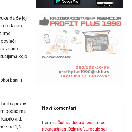
ruke da će joj
u i do danas
io ime
 povlači
 u vrzino
titucijama koje
skoj banji i
 borbu protiv
Novi komentari
čnim podacima
 kupilo a.d.
Pera
na
Čisti se divlja deponija kod
iše od 1,4
nekadašnjeg „Džinsija“: Uređuje se i