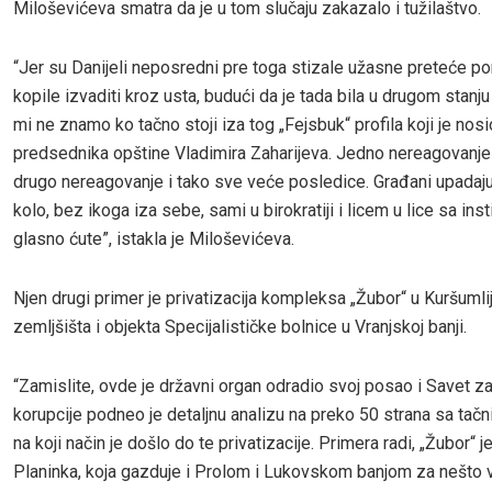
Miloševićeva smatra da je u tom slučaju zakazalo i tužilaštvo.
“Jer su Danijeli neposredni pre toga stizale užasne preteće po
kopile izvaditi kroz usta, budući da je tada bila u drugom stanj
mi ne znamo ko tačno stoji iza tog „Fejsbuk“ profila koji je nos
predsednika opštine Vladimira Zaharijeva. Jedno nereagovanje
drugo nereagovanje i tako sve veće posledice. Građani upadaju
kolo, bez ikoga iza sebe, sami u birokratiji i licem u lice sa ins
glasno ćute”, istakla je Miloševićeva.
Njen drugi primer je privatizacija kompleksa „Žubor“ u Kuršumlij
zemljšišta i objekta Specijalističke bolnice u Vranjskoj banji.
“Zamislite, ovde je državni organ odradio svoj posao i Savet za
korupcije podneo je detaljnu analizu na preko 50 strana sa ta
na koji način je došlo do te privatizacije. Primera radi, „Žubor“ je
Planinka, koja gazduje i Prolom i Lukovskom banjom za nešto v