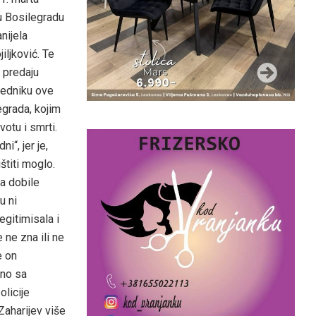
u Bosilegradu
nijela
jiljković. Te
 predaju
edniku ove
egrada, kojim
otu i smrti.
“, jer je,
štiti moglo.
a dobile
u ni
legitimisala i
 ne zna ili ne
e on
dno sa
licije
 Zaharijev više