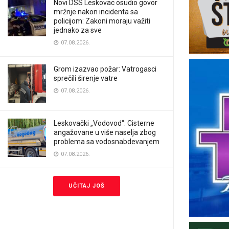
Novi DSS Leskovac osudio govor
mržnje nakon incidenta sa
policijom: Zakoni moraju važiti
jednako za sve
07.08.2026.
Grom izazvao požar: Vatrogasci
sprečili širenje vatre
07.08.2026.
Leskovački „Vodovod“: Cisterne
angažovane u više naselja zbog
problema sa vodosnabdevanjem
07.08.2026.
UČITAJ JOŠ