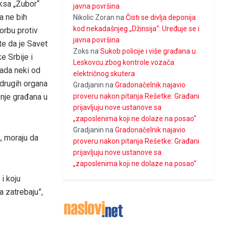
ksa „Žubor“
javna površina
Da ne bih
Nikolic Zoran
na
Čisti se divlja deponija
kod nekadašnjeg „Džinsija“: Uređuje se i
borbu protiv
javna površina
te da je Savet
Zoks
na
Sukob policije i više građana u
e Srbije i
Leskovcu zbog kontrole vozača
kada neki od
električnog skutera
 drugih organa
Gradjanin
na
Gradonačelnik najavio
proveru nakon pitanja Rešetke: Građani
enje građana u
prijavljuju nove ustanove sa
„zaposlenima koji ne dolaze na posao“
Gradjanin
na
Gradonačelnik najavio
a, moraju da
proveru nakon pitanja Rešetke: Građani
prijavljuju nove ustanove sa
„zaposlenima koji ne dolaze na posao“
i koju
a zatrebaju”,