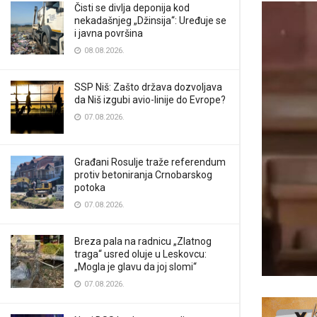
Čisti se divlja deponija kod
nekadašnjeg „Džinsija“: Uređuje se
i javna površina
08.08.2026.
SSP Niš: Zašto država dozvoljava
da Niš izgubi avio-linije do Evrope?
07.08.2026.
Građani Rosulje traže referendum
protiv betoniranja Crnobarskog
potoka
07.08.2026.
Breza pala na radnicu „Zlatnog
traga“ usred oluje u Leskovcu:
„Mogla je glavu da joj slomi“
07.08.2026.