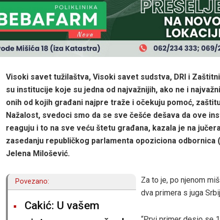
Visoki savet tužilaštva, Visoki savet sudstva, DRI i Zaštit
su institucije koje su jedna od najvažnijih, ako ne i najvažn
onih od kojih građani najpre traže i očekuju pomoć, zaštit
Nažalost, svedoci smo da se sve češće dešava da ove inst
reaguju i to na sve veću štetu građana, kazala je na juče
zasedanju republičkog parlamenta opoziciona odbornica (
Jelena Milošević.
Za to je, po njenom mišl
Povezano:
dva primera s juga Srbij
Cakić: U vašem
“Prvi primer desio se 1