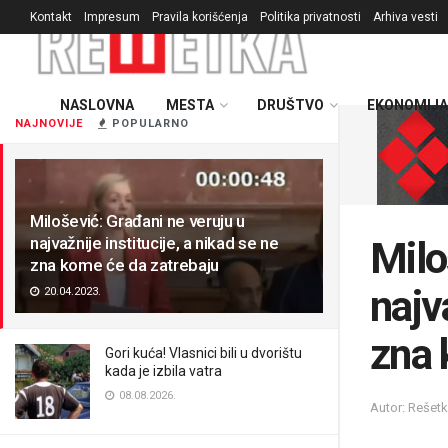
Kontakt
Impresum
Pravila korišćenja
Politika privatnosti
Arhiva vesti
NASLOVNA
MESTA
DRUŠTVO
EKONOMIJA
NAJNOVIJE
POPULARNO
Milošević: Građani ne veruju u
najvažnije institucije, a nikad se ne
Milo
zna kome će da zatrebaju
najv
20.04.2023.
zna 
Gori kuća! Vlasnici bili u dvorištu
kada je izbila vatra
08.08.2026.
Autor: Rešet