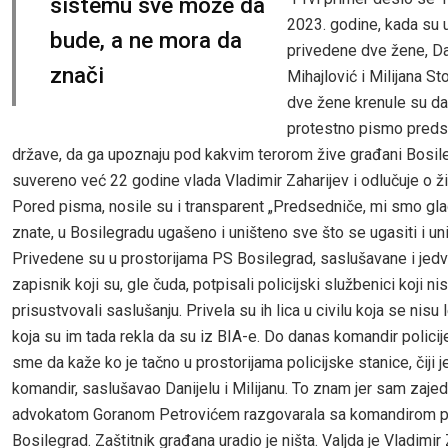
sistemu sve može da
2023. godine, kada su 
bude, a ne mora da
privedene dve žene, Da
znači
Mihajlović i Milijana Sto
dve žene krenule su da
protestno pismo preds
države, da ga upoznaju pod kakvim terorom žive građani Bosil
suvereno već 22 godine vlada Vladimir Zaharijev i odlučuje o živ
Pored pisma, nosile su i transparent „Predsedniče, mi smo gladni
znate, u Bosilegradu ugašeno i uništeno sve što se ugasiti i uni
Privedene su u prostorijama PS Bosilegrad, saslušavane i jedv
zapisnik koji su, gle čuda, potpisali policijski službenici koji nis
prisustvovali saslušanju. Privela su ih lica u civilu koja se nisu 
koja su im tada rekla da su iz BIA-e. Do danas komandir policije
sme da kaže ko je tačno u prostorijama policijske stanice, čiji j
komandir, saslušavao Danijelu i Milijanu. To znam jer sam zaje
advokatom Goranom Petrovićem razgovarala sa komandirom po
Bosilegrad. Zaštitnik građana uradio je ništa. Valjda je Vladimir