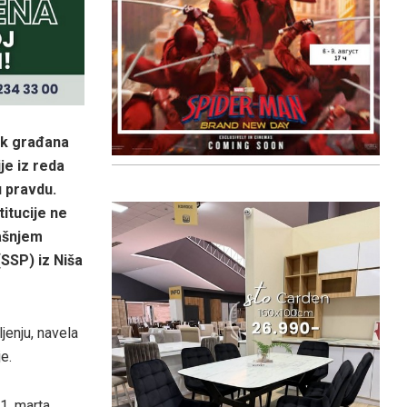
nik građana
ije iz reda
u pravdu.
itucije ne
rašnjem
SSP) iz Niša
jenju, navela
e.
1. marta