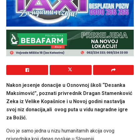
Nakon jesenje donacije u Osnovnoj školi “Desanka
Maksimović”, poznati privrednik Dragan Stamenković
Zeka iz Velike Kopašnice i u Novoj godini nastavlja
svoj niz donacija,ali ovog puta u vidu nagradne igre
za Božić.
Ovo je samo jedna u nizu humanitarnih akcija ovog
privrednika koji danas posluje u Sloveniji.