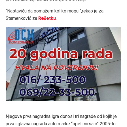
“Nastaviću da pomažem koliko mogu “,rekao je za
Stamenković za
Rešetku
.
Njegova prva nagradna igra donosi tri nagrade od kojih je
prva i glavna nagrada auto marke “opel corsa c” 2005-to