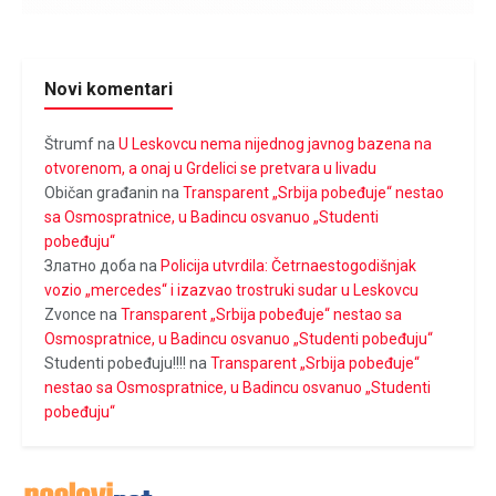
Novi komentari
Štrumf
na
U Leskovcu nema nijednog javnog bazena na
otvorenom, a onaj u Grdelici se pretvara u livadu
Običan građanin
na
Transparent „Srbija pobeđuje“ nestao
sa Osmospratnice, u Badincu osvanuo „Studenti
pobeđuju“
Златно доба
na
Policija utvrdila: Četrnaestogodišnjak
vozio „mercedes“ i izazvao trostruki sudar u Leskovcu
Zvonce
na
Transparent „Srbija pobeđuje“ nestao sa
Osmospratnice, u Badincu osvanuo „Studenti pobeđuju“
Studenti pobeđuju!!!!
na
Transparent „Srbija pobeđuje“
nestao sa Osmospratnice, u Badincu osvanuo „Studenti
pobeđuju“