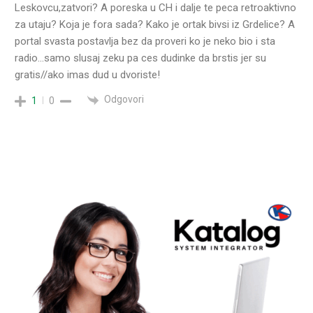
Leskovcu,zatvori? A poreska u CH i dalje te peca retroaktivno
za utaju? Koja je fora sada? Kako je ortak bivsi iz Grdelice? A
portal svasta postavlja bez da proveri ko je neko bio i sta
radio…samo slusaj zeku pa ces dudinke da brstis jer su
gratis//ako imas dud u dvoriste!
Odgovori
1
0