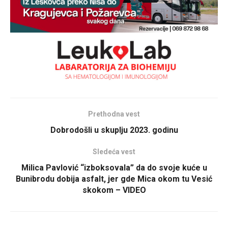
Prethodna vest
Dobrodošli u skuplju 2023. godinu
Sledeća vest
Milica Pavlović “izboksovala” da do svoje kuće u
Bunibrodu dobija asfalt, jer gde Mica okom tu Vesić
skokom – VIDEO