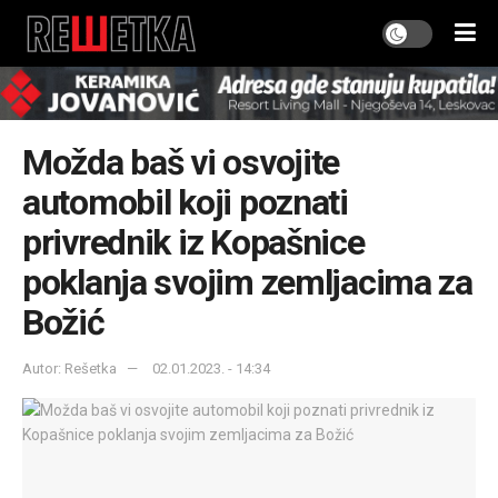
Možda baš vi osvojite
automobil koji poznati
privrednik iz Kopašnice
poklanja svojim zemljacima za
Božić
Autor: Rešetka
02.01.2023. - 14:34