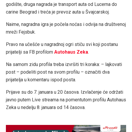
godište, druga nagrada je transport auta od Lucerna do
carine Beograd i treća je prevoz auta u Švajcarskoj.
Naime, nagradna igra je počela noćas i odvija na društvenoj
mreži Fejsbuk.
Pravo na učešće u nagradnoj ogri stiču svi koji postanu
prijatelji sa FB profilom
Autohaus Zeka
.
Na samom zidu profila treba izvršiti tri koraka: – lajkovati
post – podeliti post na svom profilu – označiti dva
prijatelja u komentaru ispod posta.
Prijave su do 7. januara u 20 časova. Izvlačenje će održati
javno putem Live streama na pomentutom profilu Autohaus
Zeka u nedelju 8. januara od 14 časova.