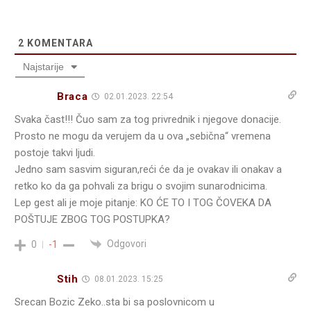
2
KOMENTARA
Najstarije
Braca
02.01.2023. 22:54
Svaka čast!!! Čuo sam za tog privrednik i njegove donacije.
Prosto ne mogu da verujem da u ova „sebična“ vremena
postoje takvi ljudi.
Jedno sam sasvim siguran,reći će da je ovakav ili onakav a
retko ko da ga pohvali za brigu o svojim sunarodnicima.
Lep gest ali je moje pitanje: KO ĆE TO I TOG ČOVEKA DA
POŠTUJE ZBOG TOG POSTUPKA?
Odgovori
0
-1
Stih
08.01.2023. 15:25
Srecan Bozic Zeko..sta bi sa poslovnicom u