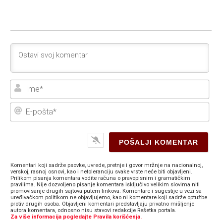
Ime
E-
poš
Komentari koji sadrže psovke, uvrede, pretnje i govor mržnje na nacionalnoj,
verskoj, rasnoj osnovi, kao i netoleranciju svake vrste neće biti objavljeni.
Prilikom pisanja komentara vodite računa o pravopisnim i gramatičkim
pravilima. Nije dozvoljeno pisanje komentara isključivo velikim slovima niti
promovisanje drugih sajtova putem linkova. Komentare i sugestije u vezi sa
uređivačkom politikom ne objavljujemo, kao ni komentare koji sadrže optužbe
protiv drugih osoba. Objavljeni komentari predstavljaju privatno mišljenje
autora komentara, odnosno nisu stavovi redakcije Rešetka portala.
Za više informacija pogledajte Pravila korišćenja.