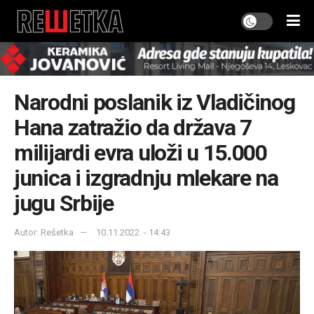
Narodni poslanik iz Vladičinog
Hana zatražio da država 7
milijardi evra uloži u 15.000
junica i izgradnju mlekare na
jugu Srbije
Autor: Rešetka
10.11.2022. - 14:43