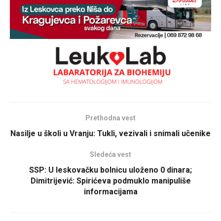
Prethodna vest
Nasilje u školi u Vranju: Tukli, vezivali i snimali učenike
Sledeća vest
SSP: U leskovačku bolnicu uloženo 0 dinara;
Dimitrijević: Spirićeva podmuklo manipuliše
informacijama