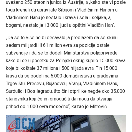
uveženo 250 steonih junica iz Austrije, a „kako ste vi posle
toga krenuli da upravljate Srbijom i Vladičinim Hanom u
Vladičinom Hanu je nestalo i krava i sela i seljaka, a,
bogami, nestalo je i 3.000 ljudi u opštini Vladičin Han“.
„Da se to više ne bi dešavalo ja predlažem da se skinu
sedam milijardi ili 61 milion evra sa pozicije ostale
subvencije i da se to dodeli Ministarstvu poljoprivrede
kako bi se u početku za Pčinjski okrug kupilo 15.000 krava
koje bi koštale 37 miliona i 500 hiljada evra. Tih 15.000
krava da se podeli na 5.000 domaćinstava u gradovima
Trgovištu, Preševu, Bujanovcu, Vranju, Vladičinom Hanu,
Surdulici i Bosilegradu, što čini otprilike negde oko 35.000
stanovnika koji će im omogućiti da mogu da stvaraju
prihod od 1.000 evra mesečno“, kazao je Mitrović.