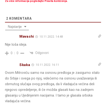
Za više informacija pogledajte Pravila korišćenja.
2
KOMENTARA
Najstarije
Mavashi
10.11.2022. 14:48
Nije loša ideja.
Odgovori
0
0
Skaka
10.11.2022. 16:11
Ovom Mitroviću samo na osnovu predloga je zasigurno stalo
do Srbije i svega po njoj, videćemo na osnovu uvažavanja ili
obrnutog slučaja ovog predloga, da li vladajuća većina deli
njegovo opredeljenje, ili će možda glasati kao na zadnjem
glasanju u Ujedinjenim nacijama. I tamo je glasala srbska
vladajuća većina.