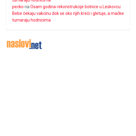
tumaraju hodnicima
pecko
na
Osam godina rekonstrukcije bolnice u Leskovcu:
Bebe čekaju vakcinu dok se oko njih kreči i gletuje, a mačke
tumaraju hodnicima