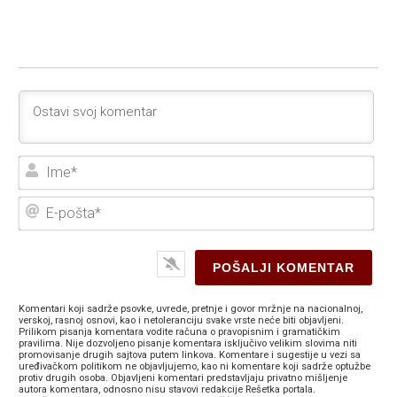
Ime
E-
poš
Komentari koji sadrže psovke, uvrede, pretnje i govor mržnje na nacionalnoj,
verskoj, rasnoj osnovi, kao i netoleranciju svake vrste neće biti objavljeni.
Prilikom pisanja komentara vodite računa o pravopisnim i gramatičkim
pravilima. Nije dozvoljeno pisanje komentara isključivo velikim slovima niti
promovisanje drugih sajtova putem linkova. Komentare i sugestije u vezi sa
uređivačkom politikom ne objavljujemo, kao ni komentare koji sadrže optužbe
protiv drugih osoba. Objavljeni komentari predstavljaju privatno mišljenje
autora komentara, odnosno nisu stavovi redakcije Rešetka portala.