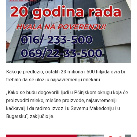
Kako je predložio, ostalih 23 miliona i 500 hiljada evra bi
trebalo da se uloži u najsavremeniju mlekaru.
„Kako se budu dogovorili ljudi u Pčinjskom okrugu koja će
proizvoditi mleko, mlečne proizvode, najsavremeniji
kačkavalj i da radimo izvoz i u Severnu Makedoniju i u
Bugarsku“, zaključio je.