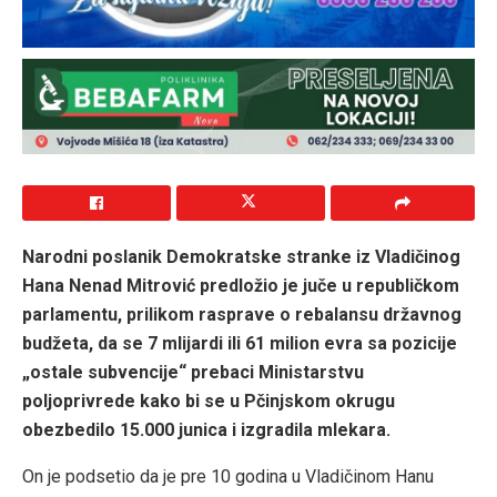
Narodni poslanik Demokratske stranke iz Vladičinog
Hana Nenad Mitrović predložio je juče u republičkom
parlamentu, prilikom rasprave o rebalansu državnog
budžeta, da se 7 mlijardi ili 61 milion evra sa pozicije
„ostale subvencije“ prebaci Ministarstvu
poljoprivrede kako bi se u Pčinjskom okrugu
obezbedilo 15.000 junica i izgradila mlekara.
On je podsetio da je pre 10 godina u Vladičinom Hanu