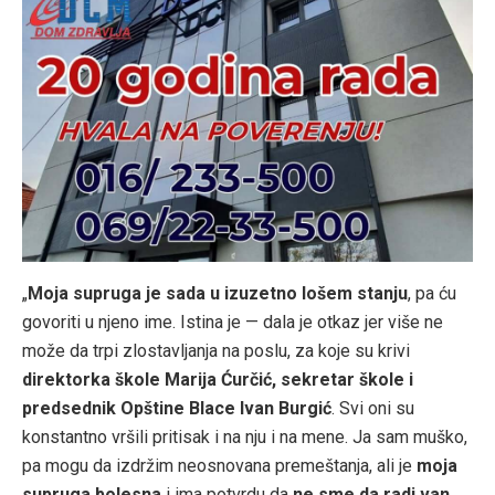
„
Moja supruga je sada u izuzetno lošem stanju
, pa ću
govoriti u njeno ime. Istina je — dala je otkaz jer više ne
može da trpi zlostavljanja na poslu, za koje su krivi
direktorka škole Marija Ćurčić, sekretar škole i
predsednik Opštine Blace Ivan Burgić
. Svi oni su
konstantno vršili pritisak i na nju i na mene. Ja sam muško,
pa mogu da izdržim neosnovana premeštanja, ali je
moja
supruga bolesna
i ima potvrdu da
ne sme da radi van