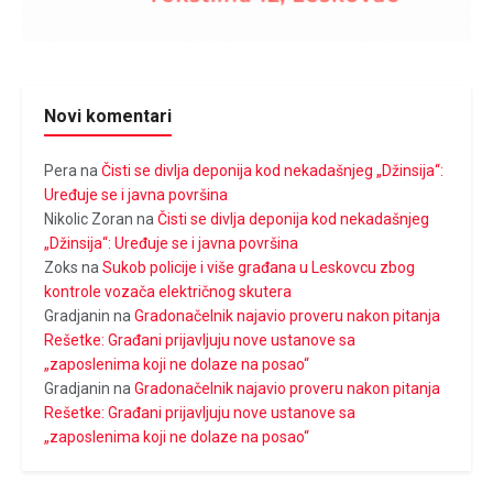
Novi komentari
Pera
na
Čisti se divlja deponija kod nekadašnjeg „Džinsija“:
Uređuje se i javna površina
Nikolic Zoran
na
Čisti se divlja deponija kod nekadašnjeg
„Džinsija“: Uređuje se i javna površina
Zoks
na
Sukob policije i više građana u Leskovcu zbog
kontrole vozača električnog skutera
Gradjanin
na
Gradonačelnik najavio proveru nakon pitanja
Rešetke: Građani prijavljuju nove ustanove sa
„zaposlenima koji ne dolaze na posao“
Gradjanin
na
Gradonačelnik najavio proveru nakon pitanja
Rešetke: Građani prijavljuju nove ustanove sa
„zaposlenima koji ne dolaze na posao“