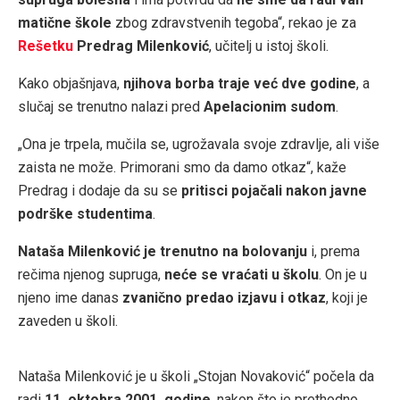
matične škole
zbog zdravstvenih tegoba“, rekao je za
Rešetku
Predrag Milenković
, učitelj u istoj školi.
Kako objašnjava,
njihova borba traje već dve godine
, a
slučaj se trenutno nalazi pred
Apelacionim sudom
.
„Ona je trpela, mučila se, ugrožavala svoje zdravlje, ali više
zaista ne može. Primorani smo da damo otkaz“, kaže
Predrag i dodaje da su se
pritisci pojačali nakon javne
podrške studentima
.
Nataša Milenković je trenutno na bolovanju
i, prema
rečima njenog supruga,
neće se vraćati u školu
. On je u
njeno ime danas
zvanično predao izjavu i otkaz
, koji je
zaveden u školi.
Nataša Milenković je u školi „Stojan Novaković“ počela da
radi
11. oktobra 2001. godine
, nakon što je prethodno