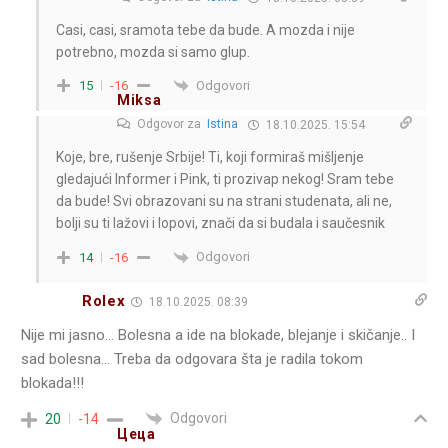
Casi, casi, sramota tebe da bude. A mozda i nije
potrebno, mozda si samo glup.
Odgovori
15
-16
Miksa
Odgovor za
Istina
18.10.2025. 15:54
Koje, bre, rušenje Srbije! Ti, koji formiraš mišljenje
gledajući Informer i Pink, ti prozivap nekog! Sram tebe
da bude! Svi obrazovani su na strani studenata, ali ne,
bolji su ti lažovi i lopovi, znači da si budala i saučesnik
Odgovori
14
-16
Rolex
18.10.2025. 08:39
Nije mi jasno… Bolesna a ide na blokade, blejanje i skičanje.. I
sad bolesna… Treba da odgovara šta je radila tokom
blokada!!!
Odgovori
20
-14
Цеца