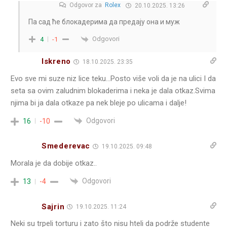
Odgovor za
Rolex
20.10.2025. 13:26
Па сад ће блокадерима да предају она и муж
Odgovori
4
-1
Iskreno
18.10.2025. 23:35
Evo sve mi suze niz lice teku…Posto više voli da je na ulici I da
seta sa ovim zaludnim blokaderima i neka je dala otkaz.Svima
njima bi ja dala otkaze pa nek bleje po ulicama i dalje!
Odgovori
16
-10
Smederevac
19.10.2025. 09:48
Morala je da dobije otkaz..
Odgovori
13
-4
Sajrin
19.10.2025. 11:24
Neki su trpeli torturu i zato što nisu hteli da podrže studente