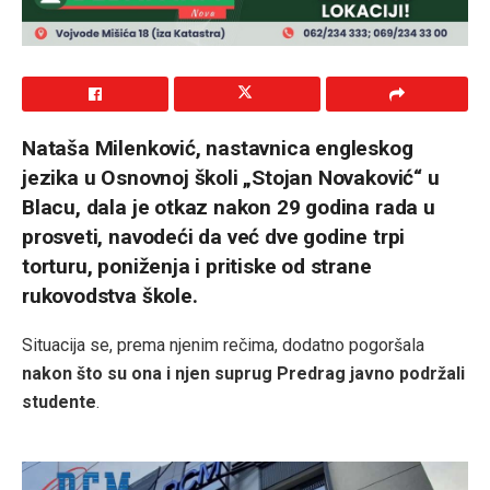
Nataša Milenković, nastavnica engleskog
jezika u Osnovnoj školi „Stojan Novaković“ u
Blacu, dala je otkaz nakon 29 godina rada u
prosveti, navodeći da već dve godine trpi
torturu, poniženja i pritiske od strane
rukovodstva škole.
Situacija se, prema njenim rečima, dodatno pogoršala
nakon što su ona i njen suprug Predrag javno podržali
studente
.