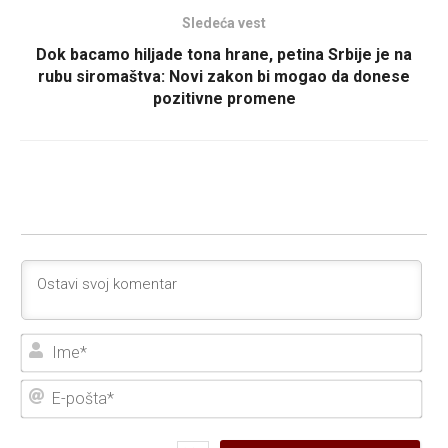
Sledeća vest
Dok bacamo hiljade tona hrane, petina Srbije je na
rubu siromaštva: Novi zakon bi mogao da donese
pozitivne promene
Ime
E-
poš