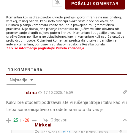
Komentari koji sadrže psovke, uvrede, pretnje i govor mržnje na nacionalnoj,
verskoj, rasnoj osnovi, kao i netoleranciju svake vrste neće biti objavljeni.
Prilikom pisanja komentara vodite računa o pravopisnim i gramatičkim
pravilima. Nije dozvoljeno pisanje komentara isključivo velikim slovima niti
promovisanje drugih sajtova putem linkova. Komentare i sugestije u vezi sa
uređivačkom politikom ne objavljujemo, kao ni komentare koji sadrže optužbe
protiv drugih osoba. Objavljeni komentari predstavljaju privatno mišljenje
autora komentara, odnosno nisu stavovi redakcije Rešetka portala.
Za više informacija pogledajte Pravila korišćenja.
10
KOMENTARA
Najstarije
Istina
17.10.2025. 16:59
Kakvi bre studenti,podržavali ste vi rušenje Srbije i takvi kao vi i
treba samoinicijativno da odete sramota da vas je.
Odgovori
25
-28
Mirkoni
Odgovor za
Istina
18.10.2025. 08:39