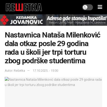
Nastavnica Nataša Milenković
dala otkaz posle 29 godina
rada u školi jer trpi torturu
zbog podrške studentima
Autor: Rešetka
17.10.2025. - 15:00