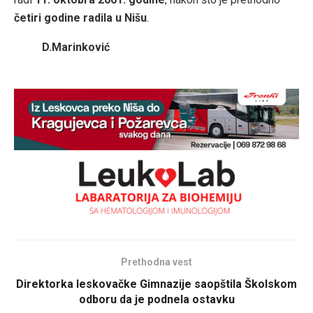
četiri godine radila u Nišu
.
D.Marinković
Prethodna vest
Direktorka leskovačke Gimnazije saopštila Školskom
odboru da je podnela ostavku