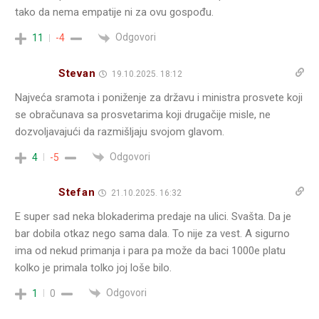
tako da nema empatije ni za ovu gospođu.
Odgovori
11
-4
Stevan
19.10.2025. 18:12
Najveća sramota i poniženje za državu i ministra prosvete koji
se obračunava sa prosvetarima koji drugačije misle, ne
dozvoljavajući da razmišljaju svojom glavom.
Odgovori
4
-5
Stefan
21.10.2025. 16:32
E super sad neka blokaderima predaje na ulici. Svašta. Da je
bar dobila otkaz nego sama dala. To nije za vest. A sigurno
ima od nekud primanja i para pa može da baci 1000e platu
kolko je primala tolko joj loše bilo.
Odgovori
1
0