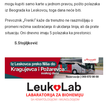
mogu kupiti samo karte u jednom pravcu, pošto polazaka
iz Beograda ka Leskovcu, toga dana neće biti.
Prevoznik „Frenki“ kaže da trenutno ne raazmišljaju o
promeni režima saobraćanja ili ukidanja linija, ali da prate
situaciju. Oni dnevno imaju 5 polazaka ka prestonici.
S.Stojiljković