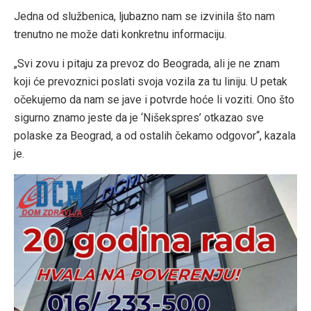
Jedna od službenica, ljubazno nam se izvinila što nam
trenutno ne može dati konkretnu informaciju.
„Svi zovu i pitaju za prevoz do Beograda, ali je ne znam
koji će prevoznici poslati svoja vozila za tu liniju. U petak
očekujemo da nam se jave i potvrde hoće li voziti. Ono što
sigurno znamo jeste da je ‘Nišekspres’ otkazao sve
polaske za Beograd, a od ostalih čekamo odgovor“, kazala
je.