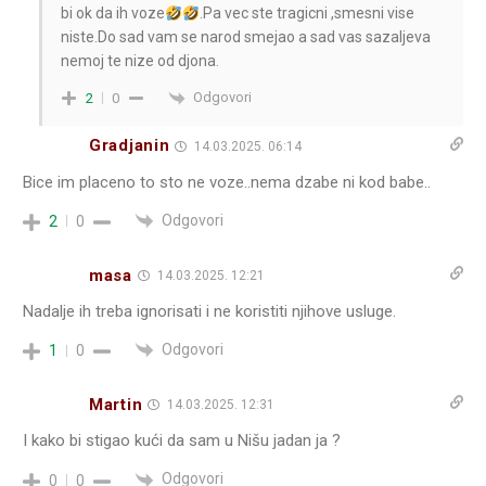
bi ok da ih voze
.Pa vec ste tragicni ,smesni vise
niste.Do sad vam se narod smejao a sad vas sazaljeva
nemoj te nize od djona.
Odgovori
2
0
Gradjanin
14.03.2025. 06:14
Bice im placeno to sto ne voze..nema dzabe ni kod babe..
Odgovori
2
0
masa
14.03.2025. 12:21
Nadalje ih treba ignorisati i ne koristiti njihove usluge.
Odgovori
1
0
Martin
14.03.2025. 12:31
I kako bi stigao kući da sam u Nišu jadan ja ?
Odgovori
0
0