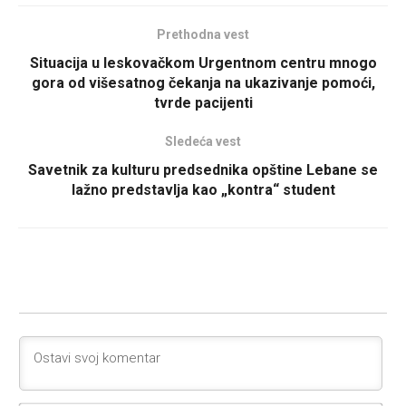
Prethodna vest
Situacija u leskovačkom Urgentnom centru mnogo
gora od višesatnog čekanja na ukazivanje pomoći,
tvrde pacijenti
Sledeća vest
Savetnik za kulturu predsednika opštine Lebane se
lažno predstavlja kao „kontra“ student