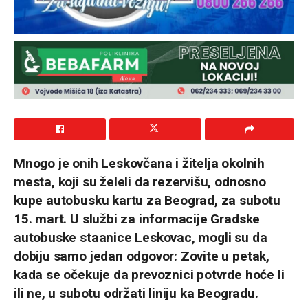
Mnogo je onih Leskovčana i žitelja okolnih
mesta, koji su želeli da rezervišu, odnosno
kupe autobusku kartu za Beograd, za subotu
15. mart. U službi za informacije Gradske
autobuske staanice Leskovac, mogli su da
dobiju samo jedan odgovor: Zovite u petak,
kada se očekuje da prevoznici potvrde hoće li
ili ne, u subotu održati liniju ka Beogradu.