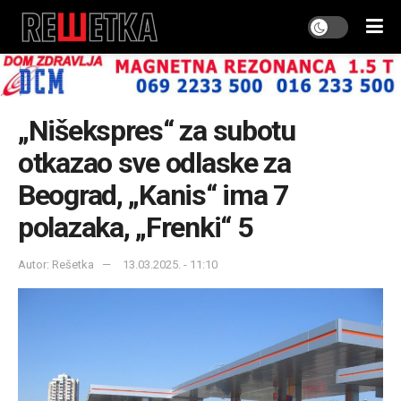
„Nišekspres“ za subotu
otkazao sve odlaske za
Beograd, „Kanis“ ima 7
polazaka, „Frenki“ 5
Autor: Rešetka
13.03.2025. - 11:10