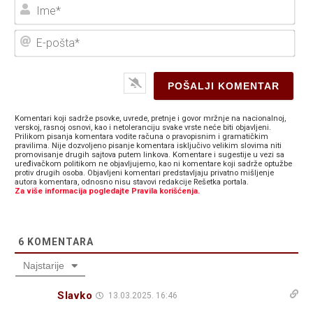
Ime
E-
poš
Komentari koji sadrže psovke, uvrede, pretnje i govor mržnje na nacionalnoj,
verskoj, rasnoj osnovi, kao i netoleranciju svake vrste neće biti objavljeni.
Prilikom pisanja komentara vodite računa o pravopisnim i gramatičkim
pravilima. Nije dozvoljeno pisanje komentara isključivo velikim slovima niti
promovisanje drugih sajtova putem linkova. Komentare i sugestije u vezi sa
uređivačkom politikom ne objavljujemo, kao ni komentare koji sadrže optužbe
protiv drugih osoba. Objavljeni komentari predstavljaju privatno mišljenje
autora komentara, odnosno nisu stavovi redakcije Rešetka portala.
Za više informacija pogledajte Pravila korišćenja.
6
KOMENTARA
Najstarije
Slavko
13.03.2025. 16:46