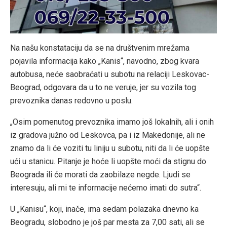
Na našu konstataciju da se na društvenim mrežama
pojavila informacija kako „Kanis“, navodno, zbog kvara
autobusa, neće saobraćati u subotu na relaciji Leskovac-
Beograd, odgovara da u to ne veruje, jer su vozila tog
prevoznika danas redovno u poslu.
„Osim pomenutog prevoznika imamo još lokalnih, ali i onih
iz gradova južno od Leskovca, pa i iz Makedonije, ali ne
znamo da li će voziti tu liniju u subotu, niti da li će uopšte
ući u stanicu. Pitanje je hoće li uopšte moći da stignu do
Beograda ili će morati da zaobilaze negde. Ljudi se
interesuju, ali mi te informacije nećemo imati do sutra“.
U „Kanisu“, koji, inače, ima sedam polazaka dnevno ka
Beogradu, slobodno je još par mesta za 7,00 sati, ali se