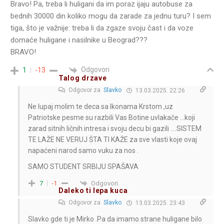
Bravo! Pa, treba li huligani da im poraz ijaju autobuse za
bednih 30000 din koliko mogu da zarade za jednu turu? I sem
tiga, što je važnije: treba li da zgaze svoju čast i da voze
domaće huligane i nasilnike u Beograd???
BRAVO!
Odgovori
1
-13
Talog drzave
Odgovor za
Slavko
13.03.2025. 22:26
Ne lupaj molim te deca sa Ikonama Krstom ,uz
Patriotske pesme su razbili Vas Botine uvlakače …koji
zarad sitnih ličnih intresa i svoju decu bi gazili ….SISTEM
TE LAŽE NE VERUJ ŠTA TI KAŽE za sve vlasti koje ovaj
napaćeni narod samo vuku za nos .
SAMO STUDENT SRBIJU SPAŠAVA
Odgovori
7
-1
Daleko ti lepa kuca
Odgovor za
Slavko
13.03.2025. 23:43
Slavko gde ti je Mirko .Pa da imamo strane huligane bilo