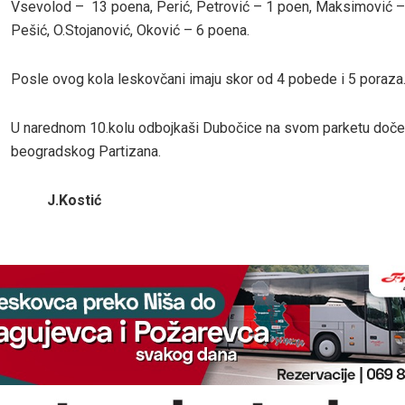
Vsevolod – 13 poena, Perić, Petrović – 1 poen, Maksimović –
Pešić, O.Stojanović, Oković – 6 poena.
Posle ovog kola leskovčani imaju skor od 4 pobede i 5 poraza
U narednom 10.kolu odbojkaši Dubočice na svom parketu doče
beogradskog Partizana.
J.Kostić