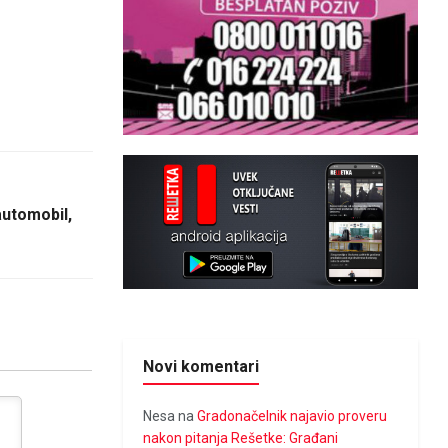
 automobil,
Novi komentari
Nesa
na
Gradonačelnik najavio proveru
nakon pitanja Rešetke: Građani