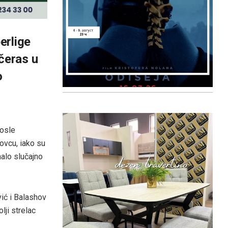
erlige
ečeras u
o
posle
ovcu, iako su
malo slučajno
vić i Balashov
ji strelac