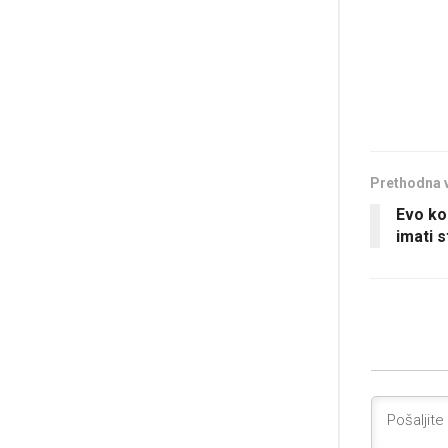
Prethodna 
Evo ko
imati s