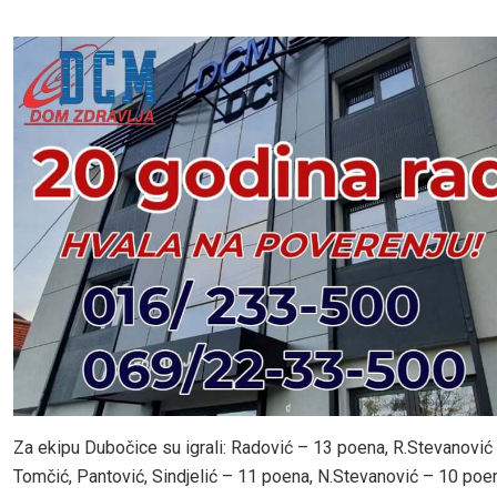
Za ekipu Dubočice su igrali: Radović – 13 poena, R.Stevanović
Tomčić, Pantović, Sindjelić – 11 poena, N.Stevanović – 10 poen