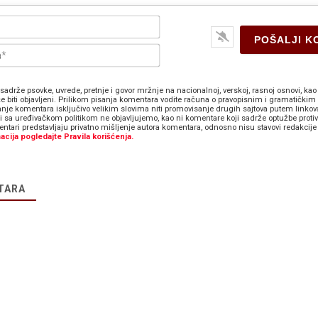
Ime*
E-
pošta*
sadrže psovke, uvrede, pretnje i govor mržnje na nacionalnoj, verskoj, rasnoj osnovi, kao 
e biti objavljeni. Prilikom pisanja komentara vodite računa o pravopisnim i gramatičkim 
anje komentara isključivo velikim slovima niti promovisanje drugih sajtova putem linkov
zi sa uređivačkom politikom ne objavljujemo, kao ni komentare koji sadrže optužbe proti
ntari predstavljaju privatno mišljenje autora komentara, odnosno nisu stavovi redakcije 
acija pogledajte Pravila korišćenja.
TARA