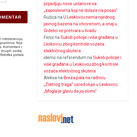
prijavljuju nove ustanove sa
„zaposlenima koji ne dolaze na posao“
Ružica
na
U Leskovcu nema nijednog
javnog bazena na otvorenom, a onaj u
Grdelici se pretvara u livadu
Fenix
na
Sukob policije i više građana u
i netoleranciju
pravilima. Nije
Leskovcu zbog kontrole vozača
a. Komentare i
električnog skutera
v drugih osoba.
Rešetka portala.
idemo na referendum
na
Sukob policije i
više građana u Leskovcu zbog kontrole
vozača električnog skutera
Aleksa
na
Breza pala na radnicu
„Zlatnog traga“ usred oluje u Leskovcu:
„Mogla je glavu da joj slomi“