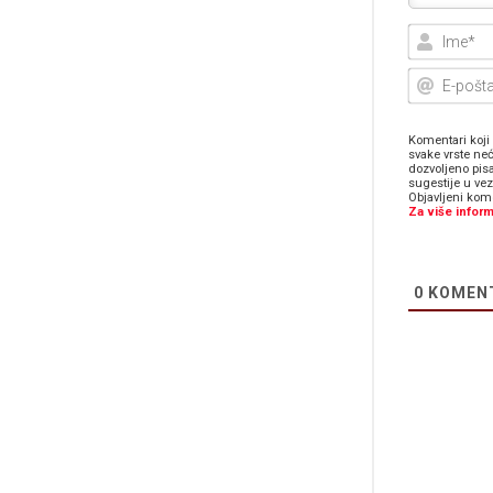
Komentari koji 
svake vrste neć
dozvoljeno pis
sugestije u ve
Objavljeni kome
Za više inform
0
KOMEN