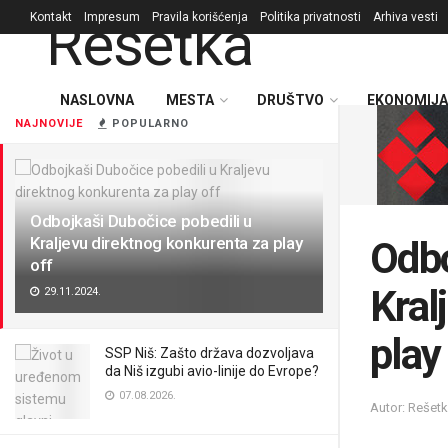
Kontakt
Impresum
Pravila korišćenja
Politika privatnosti
Arhiva vesti
NASLOVNA
MESTA
DRUŠTVO
EKONOMIJA
NAJNOVIJE
POPULARNO
Odbojkaši Dubočice pobedili u
Kraljevu direktnog konkurenta za play
Odbo
off
Kral
29.11.2024.
play
SSP Niš: Zašto država dozvoljava
da Niš izgubi avio-linije do Evrope?
07.08.2026.
Autor: Rešet