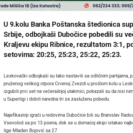
U 9.kolu Banka Poštanska štedionica sup
Srbije, odbojkaši Dubočice pobedili su v
Kraljevu ekipu Ribnice, rezultatom 3:1, p
setovima: 20:25, 25:23, 25:22, 25:23.
Leskovački odbojkaši su tako nastavili sa odličnim partijama, 
pruženog velikog otpora Crvenoj Zvezdi u prošlom kolu u Lesk
izgubili prvi set na večerašnjoj utakmici, pokazali su da nisi ni
u Superligi i dobili naredna tri za zasluženu pobedu.
Najefikasniji igrači u redovima Dubočice bili su Branislav Rado
Vsevolod sa po 13 poena, dok se u domaćoj ekipi istakao najbol
lige Mladen Bojović sa 27.