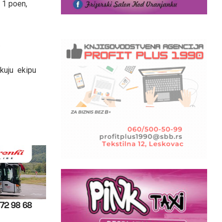
 1 poen,
.
kuju ekipu