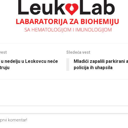
vest
Sledeća vest
 u nedelju u Leskovcu neće
Mladići zapalili parkirani
truju
policija ih uhapsila