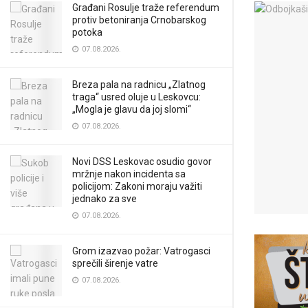
Građani Rosulje traže referendum
protiv betoniranja Crnobarskog
potoka
07.08.2026.
Breza pala na radnicu „Zlatnog
traga“ usred oluje u Leskovcu:
„Mogla je glavu da joj slomi“
07.08.2026.
Novi DSS Leskovac osudio govor
mržnje nakon incidenta sa
policijom: Zakoni moraju važiti
jednako za sve
07.08.2026.
Grom izazvao požar: Vatrogasci
sprečili širenje vatre
07.08.2026.