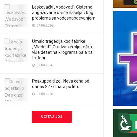
Leskovački „Vodovod“: Cisterne
angažovane u više naselja zbog
problema sa vodosnabdevanjem
07.08.2026.
Umalo tragedija kod fabrike
„Mladost“: Grudva zemlje teška
više desetina kilograma pala na
trotoar
07.08.2026.
Poskupeo dizel: Nova cena od
danas 227 dinara po litru
07.08.2026.
UČITAJ JOŠ