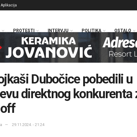
Aplikacija
PROTESTI
INTERVJU
POLITIKA
OSTALO
jkaši Dubočice pobedili u
jevu direktnog konkurenta 
 off
ka
29.11.2024. - 21:24