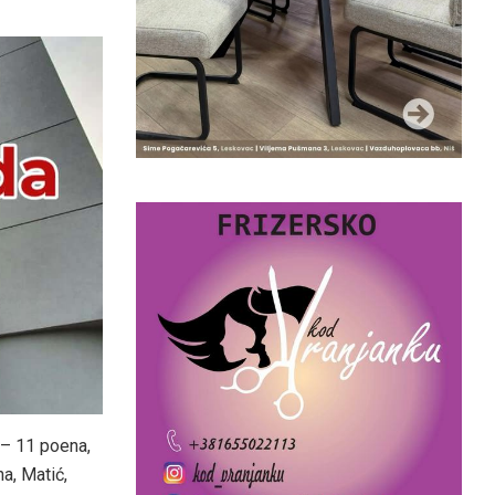
 – 11 poena,
a, Matić,