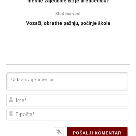
mesne zajednice čiji je predsednik?
Sledeća vest
Vozači, obratite pažnju, počinje škola
Ime
E-
poš