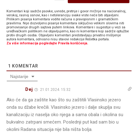
Komentari koji sadrže psovke, uvrede, pretnje i govor mržnje na nacionalnoj,
verskoj, rasnoj osnovi, kao i netoleranciju svake vrste neće biti objavljeni.
Prilikom pisanja komentara vodite računa o pravopisnim i gramatičkim
pravilima. Nije dozvoljeno pisanje komentara isključivo velikim slovima niti
promovisanje drugih sajtova putem linkova. Komentare i sugestije u vezi sa
uređivačkom politikom ne objavljujemo, kao ni komentare koji sadrže optužbe
protiv drugih osoba. Objavljeni komentari predstavljaju privatno mišljenje
autora komentara, odnosno nisu stavovi redakcije Rešetka portala.
Za više informacija pogledajte Pravila korišćenja.
1
KOMENTAR
Najstarije
Dej
21.01.2024. 15:32
Ako će da ga zaštite kao što su zaštitili Vlasinsko jezero
onda su džabe krečili. Vlasinsko jezero i dalje skuplja svu
kanalizaciju iz naselja oko njega a sama obala i okolina su
bukvalno zatrpani smećem. Poslednji put kad sam bio u
okolini Radana situacija nije bila ništa bolja.