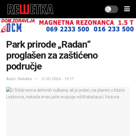
Park prirode „Radan“
proglašen za zaštićeno
područje
Autor: Rešetka
21.01.2024. - 13:17