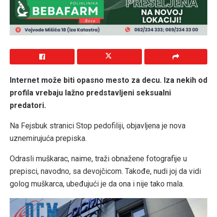
Internet može biti opasno mesto za decu. Iza nekih od
profila vrebaju lažno predstavljeni seksualni
predatori.
Na Fejsbuk stranici Stop pedofiliji, objavljena je nova
uznemirujuća prepiska.
Odrasli muškarac, naime, traži obnažene fotografije u
prepisci, navodno, sa devojčicom. Takođe, nudi joj da vidi
golog muškarca, ubeđujući je da ona i nije tako mala.