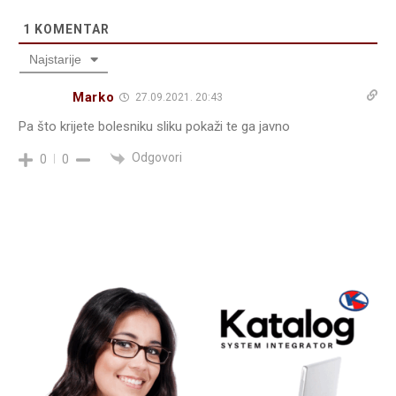
1
KOMENTAR
Najstarije
Marko
27.09.2021. 20:43
Pa što krijete bolesniku sliku pokaži te ga javno
Odgovori
0
0