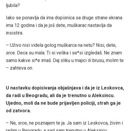
ljubila?
Iako se ponavlja da ima dopisnica sa druge strane ekrana
ima 12 godina i da je još dete, muškarac nastavlja da
insistira.
– Uživo nisi videla golog muškarca na netu? Nisi, dete,
srce. Deca su mala. Ti si velika i se*si izgledaš. Ne znam
samo kakve si*e imaš. Daj sliku u majici ili brusu, molim te
– zahteva on.
U nastavku dopisivanja objašnjava i da je iz Leskovca,
da radi u Beogradu, ali da je trenutno u Aleksincu.
Ujedno, moli da ne bude prijavljen policiji, strah ga je
od zatvora.
– Ne, srce, ne poznajem te ja. Ja sam iz Leskovca, živim i
radim u Beogradu, a sad sam trenutno u Aleksincu.