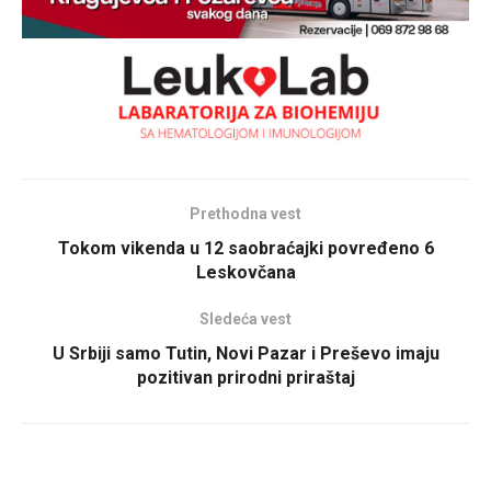
Prethodna vest
Tokom vikenda u 12 saobraćajki povređeno 6
Leskovčana
Sledeća vest
U Srbiji samo Tutin, Novi Pazar i Preševo imaju
pozitivan prirodni priraštaj