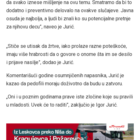
da svako iznese mišljenje na ovu temu. Smatramo da bi to
dodatno i preventivno delovalo na ovakve slučajeve. Javna
osuda je najbolja, a ljudi bi znali ko su potencijalne pretnje
za njihovu decu”, naveo je Jurić.
„Stiče se utisak da žrtve, iako prolaze razne poteškoće,
imaju više hrabrosti da o govore o onome šta im se desilo
i prijave nasilje”, dodao je Jurić.
Komentarišući godine osumnjičenih napasnika, Jurić je
kazao da pedofili moraju doživotno da budu u zatvoru.
„Oni i u poznim godinama prave iste zločine koje su pravili
u mladosti. Uvek će to raditi”, zaključio je Igor Jurić.