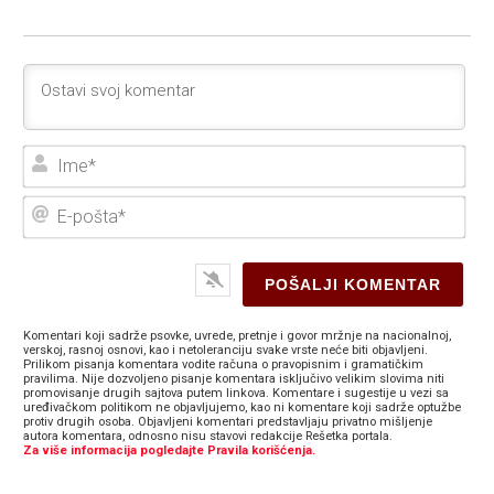
Ime
E-
poš
Komentari koji sadrže psovke, uvrede, pretnje i govor mržnje na nacionalnoj,
verskoj, rasnoj osnovi, kao i netoleranciju svake vrste neće biti objavljeni.
Prilikom pisanja komentara vodite računa o pravopisnim i gramatičkim
pravilima. Nije dozvoljeno pisanje komentara isključivo velikim slovima niti
promovisanje drugih sajtova putem linkova. Komentare i sugestije u vezi sa
uređivačkom politikom ne objavljujemo, kao ni komentare koji sadrže optužbe
protiv drugih osoba. Objavljeni komentari predstavljaju privatno mišljenje
autora komentara, odnosno nisu stavovi redakcije Rešetka portala.
Za više informacija pogledajte Pravila korišćenja.