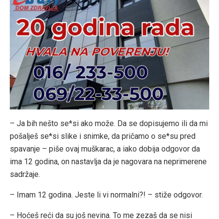
– Ja bih nešto se*si ako može. Da se dopisujemo ili da mi
pošalješ se*si slike i snimke, da pričamo o se*su pred
spavanje – piše ovaj muškarac, a iako dobija odgovor da
ima 12 godina, on nastavlja da je nagovara na neprimerene
sadržaje.
– Imam 12 godina. Jeste li vi normalni?! – stiže odgovor.
– Hoćeš reći da su još nevina. To me zezaš da se nisi