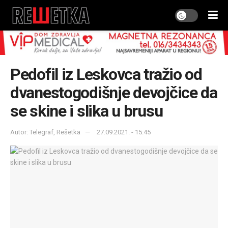
Pedofil iz Leskovca tražio od
dvanestogodišnje devojčice da
se skine i slika u brusu
Autor: Telegraf, Rešetka
27.09.2021. - 15:45