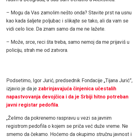
– Mogu da Vas zamolim nešto onda? Stavite prst na usnu
kao kada šaljete poljubac i slikajte se tako, ali da vam se
vidi celo lice. Da znam samo da me ne lažete.
– Može, srce, reci šta treba, samo nemoj da me prijaviš u
policiju, strah me od zatvora.
Podsetimo, Igor Jurić, predsednik Fondacije „Tijana Jurić”,
izjavio je da je
zabrinjavajuća činjenica učestalih
napastvovanja devojčica i da je Srbiji hitno potreban
javni registar pedofila
.
„Želimo da pokrenemo raspravu u vezi sa javnim
registrom pedofila o kojem se priča već duže vreme. Ne
smemo da čekamo. Hoćemo da okupimo stručnu javnost i