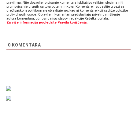
pravilima. Nije dozvoljeno pisanje komentara isključivo velikim slovima niti
promovisanje drugih sajtova putem linkova. Komentare i sugestije u vezi sa
uređivačkom politikom ne objavljujemo, kao ni komentare koji sadrže optužbe
protiv drugih osoba. Objavljeni komentari predstavljaju privatno mišljenje
autora komentara, odnosno nisu stavovi redakcije Rešetka portala.
Za više informacija pogledajte Pravila korišćenja.
0
KOMENTARA