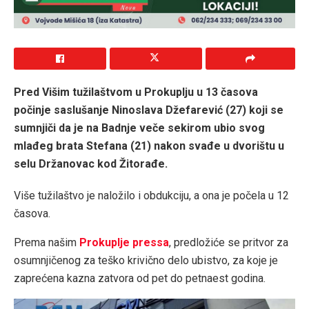
Pred Višim tužilaštvom u Prokuplju u 13 časova
počinje saslušanje Ninoslava Džefarević (27) koji se
sumnjiči da je na Badnje veče sekirom ubio svog
mlađeg brata Stefana (21) nakon svađe u dvorištu u
selu Držanovac kod Žitorađe.
Više tužilaštvo je naložilo i obdukciju, a ona je počela u 12
časova.
Prema našim
Prokuplje pressa
, predložiće se pritvor za
osumnjičenog za teško krivično delo ubistvo, za koje je
zaprećena kazna zatvora od pet do petnaest godina.