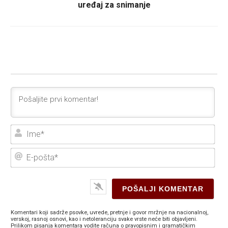
uređaj za snimanje
Ime
E-
poš
Komentari koji sadrže psovke, uvrede, pretnje i govor mržnje na nacionalnoj,
verskoj, rasnoj osnovi, kao i netoleranciju svake vrste neće biti objavljeni.
Prilikom pisanja komentara vodite računa o pravopisnim i gramatičkim