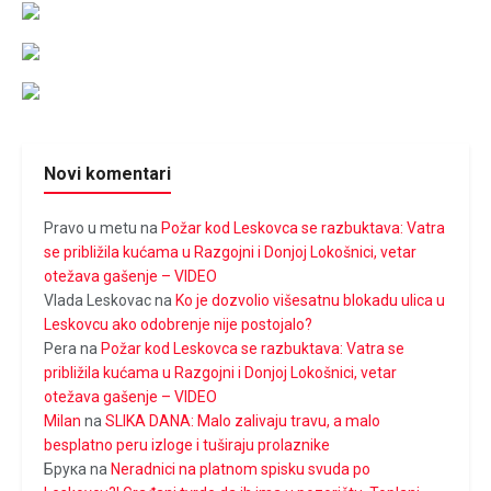
Novi komentari
Pravo u metu
na
Požar kod Leskovca se razbuktava: Vatra
se približila kućama u Razgojni i Donjoj Lokošnici, vetar
otežava gašenje – VIDEO
Vlada Leskovac
na
Ko je dozvolio višesatnu blokadu ulica u
Leskovcu ako odobrenje nije postojalo?
Pera
na
Požar kod Leskovca se razbuktava: Vatra se
približila kućama u Razgojni i Donjoj Lokošnici, vetar
otežava gašenje – VIDEO
Milan
na
SLIKA DANA: Malo zalivaju travu, a malo
besplatno peru izloge i tuširaju prolaznike
Брука
na
Neradnici na platnom spisku svuda po