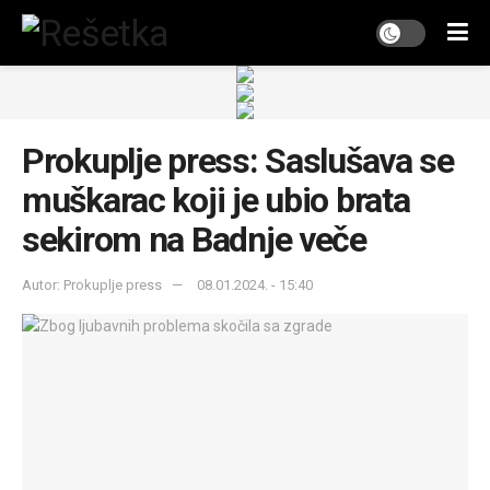
Prokuplje press: Saslušava se
muškarac koji je ubio brata
sekirom na Badnje veče
Autor: Prokuplje press
08.01.2024. - 15:40