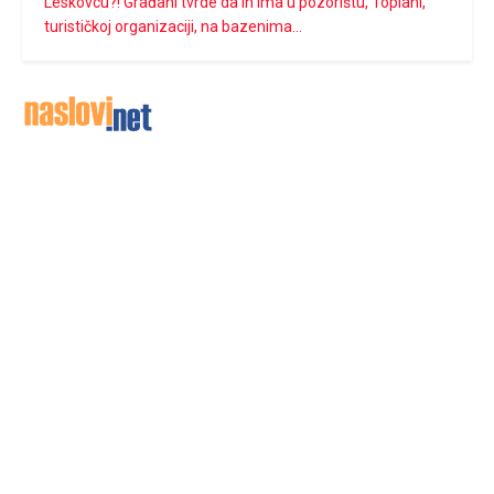
Leskovcu?! Građani tvrde da ih ima u pozorištu, Toplani,
turističkoj organizaciji, na bazenima…