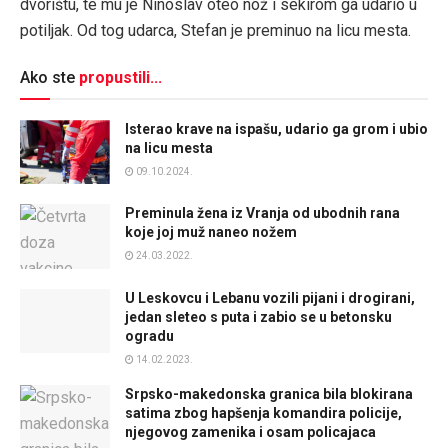
dvorištu, te mu je Ninoslav oteo nož i sekirom ga udario u
potiljak. Od tog udarca, Stefan je preminuo na licu mesta.
Ako ste
propustili...
Isterao krave na ispašu, udario ga grom i ubio
na licu mesta
09.10.2024.
Preminula žena iz Vranja od ubodnih rana
koje joj muž naneo nožem
24.03.2022.
U Leskovcu i Lebanu vozili pijani i drogirani,
jedan sleteo s puta i zabio se u betonsku
ogradu
14.02.2023.
Srpsko-makedonska granica bila blokirana
satima zbog hapšenja komandira policije,
njegovog zamenika i osam policajaca