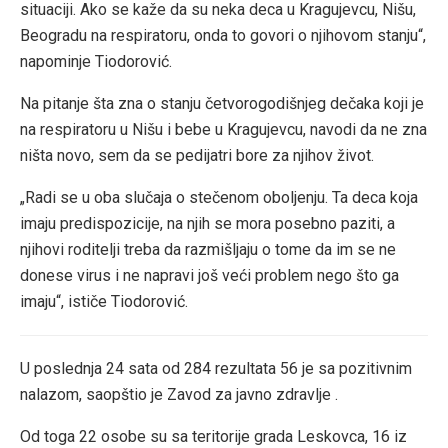
situaciji. Ako se kaže da su neka deca u Kragujevcu, Nišu,
Beogradu na respiratoru, onda to govori o njihovom stanju“,
napominje Tiodorović.
Na pitanje šta zna o stanju četvorogodišnjeg dečaka koji je
na respiratoru u Nišu i bebe u Kragujevcu, navodi da ne zna
ništa novo, sem da se pedijatri bore za njihov život.
„Radi se u oba slučaja o stečenom oboljenju. Ta deca koja
imaju predispozicije, na njih se mora posebno paziti, a
njihovi roditelji treba da razmišljaju o tome da im se ne
donese virus i ne napravi još veći problem nego što ga
imaju“, ističe Tiodorović.
U poslednja 24 sata od 284 rezultata 56 je sa pozitivnim
nalazom, saopštio je Zavod za javno zdravlje .
Od toga 22 osobe su sa teritorije grada Leskovca, 16 iz