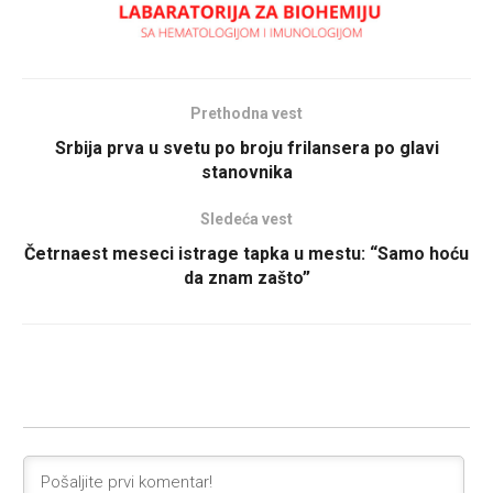
Prethodna vest
Srbija prva u svetu po broju frilansera po glavi
stanovnika
Sledeća vest
Četrnaest meseci istrage tapka u mestu: “Samo hoću
da znam zašto”