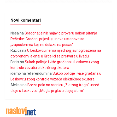
Novi komentari
Nesa
na
Gradonačelnik najavio proveru nakon pitanja
Rešetke: Građani prijavljuju nove ustanove sa
„zaposlenima koji ne dolaze na posao“
Ružica
na
U Leskovcu nema nijednog javnog bazena na
otvorenom, a onaj u Grdelici se pretvara u livadu
Fenix
na
Sukob policije i više građana u Leskovcu zbog
kontrole vozača električnog skutera
idemo na referendum
na
Sukob policije i više građana u
Leskovcu zbog kontrole vozača električnog skutera
Aleksa
na
Breza pala na radnicu „Zlatnog traga“ usred
oluje u Leskovcu: „Mogla je glavu da joj slomi“