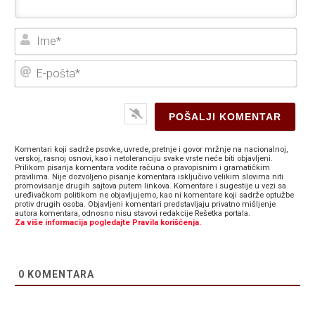
Ime
E-
poš
Komentari koji sadrže psovke, uvrede, pretnje i govor mržnje na nacionalnoj,
verskoj, rasnoj osnovi, kao i netoleranciju svake vrste neće biti objavljeni.
Prilikom pisanja komentara vodite računa o pravopisnim i gramatičkim
pravilima. Nije dozvoljeno pisanje komentara isključivo velikim slovima niti
promovisanje drugih sajtova putem linkova. Komentare i sugestije u vezi sa
uređivačkom politikom ne objavljujemo, kao ni komentare koji sadrže optužbe
protiv drugih osoba. Objavljeni komentari predstavljaju privatno mišljenje
autora komentara, odnosno nisu stavovi redakcije Rešetka portala.
Za više informacija pogledajte Pravila korišćenja.
0
KOMENTARA