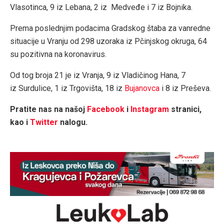
Vlasotinca, 9 iz Lebana, 2 iz Medveđe i 7 iz Bojnika.
Prema poslednjim podacima Gradskog štaba za vanredne
situacije u Vranju od 298 uzoraka iz Pčinjskog okruga, 64
su pozitivna na koronavirus.
Od tog broja 21 je iz Vranja, 9 iz Vladičinog Hana, 7
iz Surdulice, 1 iz Trgovišta, 18 iz
Bujanovca
i 8 iz Preševa.
Pratite nas na našoj
Facebook
i
Instagram
stranici,
kao i
Twitter
nalogu.