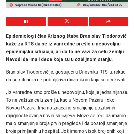
Epidemiolog i član Kriznog štaba Branislav Tiodorović
kaže za RTS da se iz vanredne prešlo u nepovoljnu
epidemijsku situaciju, ali da to ne važi za celu zemlju.
Navodi da ima i dece koja su u ozbiljnom stanju.
Branislav Tiodorović je, gostujući u Dnevniku RTS-a, rekao
da se situacija ne poboljšava dinamikom koju su očekivali.
„Iz vanredne smo prošle u nepovoljnu, koja je jedna nijansa.
To ne važi za celu zemlju, kao u Novom Pazaru i oko
Novog Pazara. Imamo značajno smanjenje pozitivnih
dijagnostikovanja novih slučajeva. Može se reći da imamo
malo smanjenje broja prvih pregleda i da postoji smanjenje
broja primljenih u hospital. Još imamo visok broj onih koji