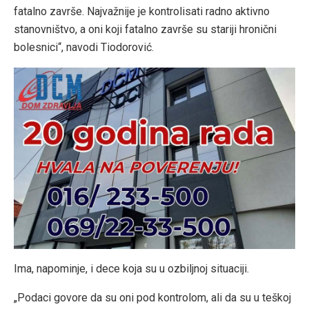
fatalno završe. Najvažnije je kontrolisati radno aktivno
stanovništvo, a oni koji fatalno završe su stariji hronični
bolesnici“, navodi Tiodorović.
Ima, napominje, i dece koja su u ozbiljnoj situaciji.
„Podaci govore da su oni pod kontrolom, ali da su u teškoj