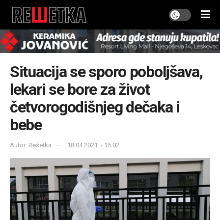
Situacija se sporo poboljšava,
lekari se bore za život
četvorogodišnjeg dečaka i
bebe
Autor: Rešetka
18.04.2021. - 15:02