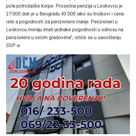
pola potrošačke korpe. Prosečna penzija u Leskovcu je
27.000 dok je u Beogradu 43.000 iako su troškovi i cene
iste a pogodnosti za penzionere manje. Penzioneri u
Leskovcu moraju imati jednake pogodnosti u odnosu na
penzionere u većim gradovima“, ističe se u saooštenju
SSP-a.