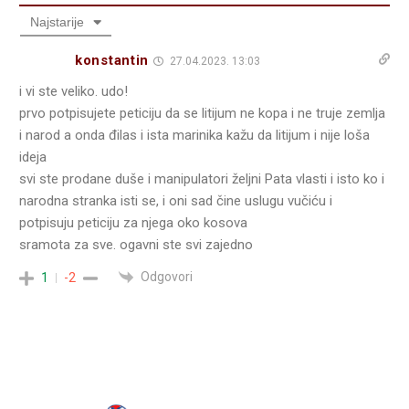
Najstarije
konstantin
27.04.2023. 13:03
i vi ste veliko. udo!
prvo potpisujete peticiju da se litijum ne kopa i ne truje zemlja
i narod a onda đilas i ista marinika kažu da litijum i nije loša
ideja
svi ste prodane duše i manipulatori željni Pata vlasti i isto ko i
narodna stranka isti se, i oni sad čine uslugu vučiću i
potpisuju peticiju za njega oko kosova
sramota za sve. ogavni ste svi zajedno
Odgovori
1
-2