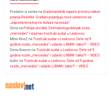
Predator iz senke
na
Gradonačelnik najavio proveru nakon
pitanja Rešetke: Građani prijavljuju nove ustanove sa
„zaposlenima koji ne dolaze na posao“
Sima
na
Policija utvrdila: Četrnaestogodišnjak vozio
„mercedes“ i izazvao trostruki sudar u Leskovcu
Milos KineZ
na
Trostruki sudar u Leskovcu: Dete od 9
godina vozilo „mercedes“ i udarilo u BMW i taksi?! – VIDEO
Denis Ibisevic
na
Trostruki sudar u Leskovcu: Dete od 9
godina vozilo „mercedes“ i udarilo u BMW i taksi?! – VIDEO
Isidor
na
Trostruki sudar u Leskovcu: Dete od 9 godina
vozilo „mercedes“ i udarilo u BMW i taksi?! – VIDEO