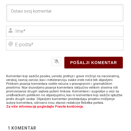
Ime
E-
poš
Komentari koji sadrže psovke, uvrede, pretnje i govor mržnje na nacionalnoj,
verskoj, rasnoj osnovi, kao i netoleranciju svake vrste neće biti objavljeni.
Prilikom pisanja komentara vodite računa o pravopisnim i gramatičkim
pravilima. Nije dozvoljeno pisanje komentara isključivo velikim slovima niti
promovisanje drugih sajtova putem linkova. Komentare i sugestije u vezi sa
uređivačkom politikom ne objavljujemo, kao ni komentare koji sadrže optužbe
protiv drugih osoba. Objavljeni komentari predstavljaju privatno mišljenje
autora komentara, odnosno nisu stavovi redakcije Rešetka portala.
Za više informacija pogledajte Pravila korišćenja.
1
KOMENTAR