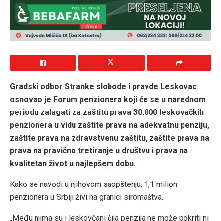
Gradski odbor Stranke slobode i pravde Leskovac
osnovao je Forum penzionera koji će se u narednom
periodu zalagati za zaštitu prava 30.000 leskovačkih
penzionera u vidu zaštite prava na adekvatnu penziju,
zaštite prava na zdravstvenu zaštitu, zaštite prava na
prava na pravično tretiranje u društvu i prava na
kvalitetan život u najlepšem dobu.
Kako se navodi u njihovom saopštenju, 1,1 milion
penzionera u Srbiji živi na granici siromaštva.
„Među njima su i leskovčani čija penzija ne može pokriti ni