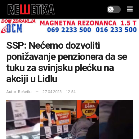
SSP: Nećemo dozvoliti
ponižavanje penzionera da se
tuku za svinjsku plećku na
akciji u Lidlu
Autor: Rešetka
27.04.2023. - 12:54