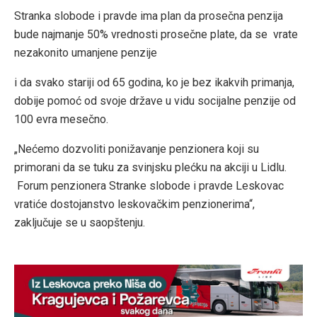
Stranka slobode i pravde ima plan da prosečna penzija
bude najmanje 50% vrednosti prosečne plate, da se vrate
nezakonito umanjene penzije
i da svako stariji od 65 godina, ko je bez ikakvih primanja,
dobije pomoć od svoje države u vidu socijalne penzije od
100 evra mesečno.
„Nećemo dozvoliti ponižavanje penzionera koji su
primorani da se tuku za svinjsku plećku na akciji u Lidlu.
Forum penzionera Stranke slobode i pravde Leskovac
vratiće dostojanstvo leskovačkim penzionerima“,
zaključuje se u saopštenju.