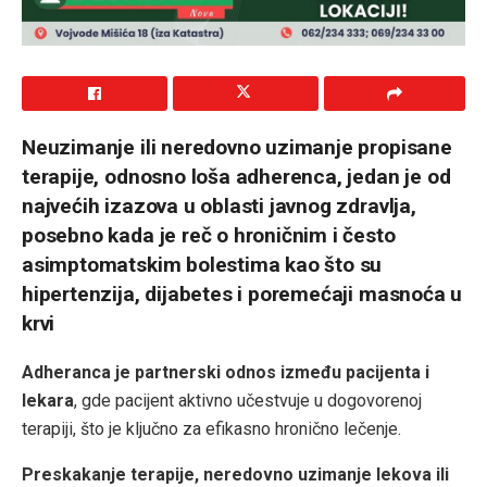
Neuzimanje ili neredovno uzimanje propisane
terapije, odnosno loša adherenca, jedan je od
najvećih izazova u oblasti javnog zdravlja,
posebno kada je reč o hroničnim i često
asimptomatskim bolestima kao što su
hipertenzija, dijabetes i poremećaji masnoća u
krvi
Adheranca je partnerski odnos između pacijenta i
lekara
, gde pacijent aktivno učestvuje u dogovorenoj
terapiji, što je ključno za efikasno hronično lečenje.
Preskakanje terapije, neredovno uzimanje lekova ili