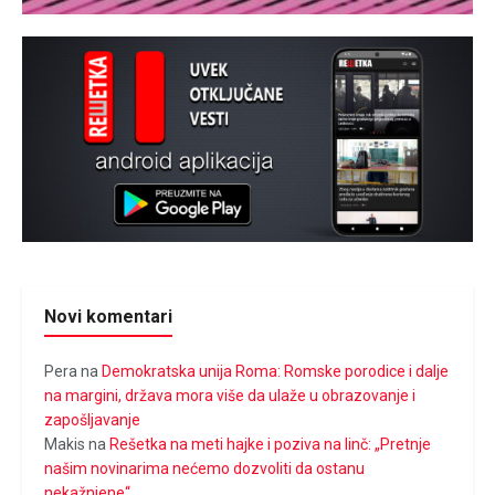
Novi komentari
Pera
na
Demokratska unija Roma: Romske porodice i dalje
na margini, država mora više da ulaže u obrazovanje i
zapošljavanje
Makis
na
Rešetka na meti hajke i poziva na linč: „Pretnje
našim novinarima nećemo dozvoliti da ostanu
nekažnjene“