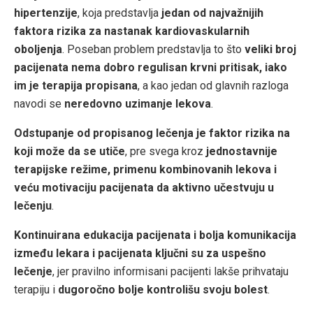
hipertenzije
, koja predstavlja
jedan od najvažnijih
faktora rizika za nastanak kardiovaskularnih
oboljenja
. Poseban problem predstavlja to što
veliki broj
pacijenata nema dobro regulisan krvni pritisak, iako
im je terapija propisana
, a kao jedan od glavnih razloga
navodi se
neredovno uzimanje lekova
.
Odstupanje od propisanog lečenja je faktor rizika na
koji može da se utiče
, pre svega kroz
jednostavnije
terapijske režime, primenu kombinovanih lekova i
veću motivaciju pacijenata da aktivno učestvuju u
lečenju
.
Kontinuirana edukacija pacijenata i bolja komunikacija
između lekara i pacijenata ključni su za uspešno
lečenje
, jer pravilno informisani pacijenti lakše prihvataju
terapiju i
dugoročno bolje kontrolišu svoju bolest
.