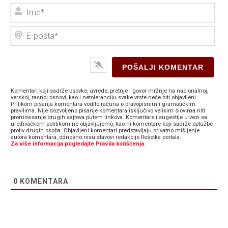
Ime
E-
poš
Komentari koji sadrže psovke, uvrede, pretnje i govor mržnje na nacionalnoj,
verskoj, rasnoj osnovi, kao i netoleranciju svake vrste neće biti objavljeni.
Prilikom pisanja komentara vodite računa o pravopisnim i gramatičkim
pravilima. Nije dozvoljeno pisanje komentara isključivo velikim slovima niti
promovisanje drugih sajtova putem linkova. Komentare i sugestije u vezi sa
uređivačkom politikom ne objavljujemo, kao ni komentare koji sadrže optužbe
protiv drugih osoba. Objavljeni komentari predstavljaju privatno mišljenje
autora komentara, odnosno nisu stavovi redakcije Rešetka portala.
Za više informacija pogledajte Pravila korišćenja.
0
KOMENTARA