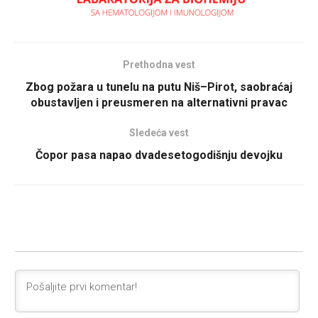
Prethodna vest
Zbog požara u tunelu na putu Niš–Pirot, saobraćaj
obustavljen i preusmeren na alternativni pravac
Sledeća vest
Čopor pasa napao dvadesetogodišnju devojku