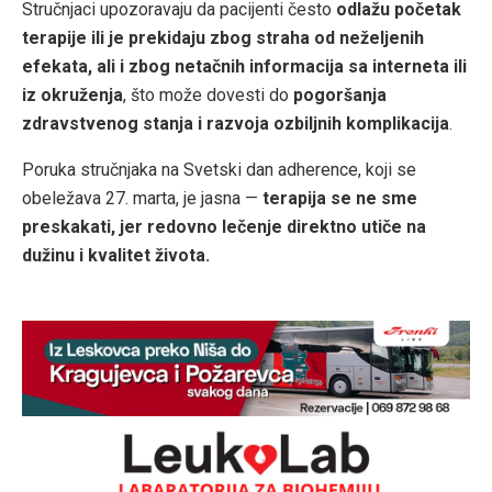
Stručnjaci upozoravaju da pacijenti često
odlažu početak
terapije ili je prekidaju zbog straha od neželjenih
efekata, ali i zbog netačnih informacija sa interneta ili
iz okruženja
, što može dovesti do
pogoršanja
zdravstvenog stanja i razvoja ozbiljnih komplikacija
.
Poruka stručnjaka na Svetski dan adherence, koji se
obeležava 27. marta, je jasna —
terapija se ne sme
preskakati, jer redovno lečenje direktno utiče na
dužinu i kvalitet života.