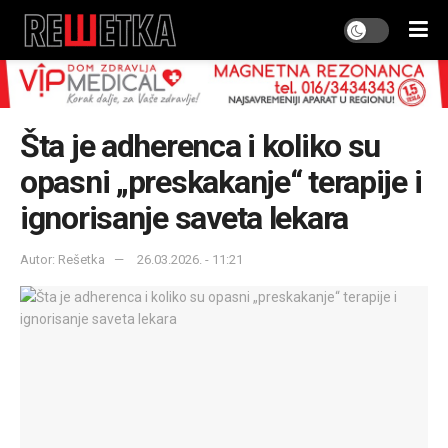
Šta je adherenca i koliko su
opasni „preskakanje“ terapije i
ignorisanje saveta lekara
Autor: Rešetka
26.03.2026. - 11:21