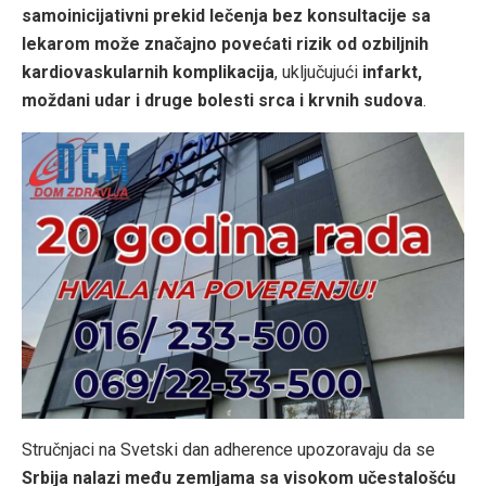
samoinicijativni prekid lečenja bez konsultacije sa
lekarom može značajno povećati rizik od ozbiljnih
kardiovaskularnih komplikacija
, uključujući
infarkt,
moždani udar i druge bolesti srca i krvnih sudova
.
Stručnjaci na Svetski dan adherence upozoravaju da se
Srbija nalazi među zemljama sa visokom učestalošću