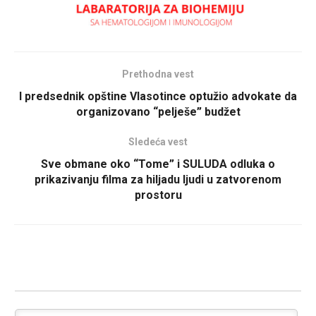
Prethodna vest
I predsednik opštine Vlasotince optužio advokate da
organizovano “pelješe” budžet
Sledeća vest
Sve obmane oko “Tome” i SULUDA odluka o
prikazivanju filma za hiljadu ljudi u zatvorenom
prostoru