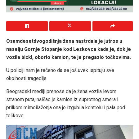
Osamdesetdvogodišnja žena nastrdala je jutros u
naselju Gornje Stopanje kod Leskovca kada je, dok je
vozila bickl, oborio kamion, te je pregazio točkovima.
U policiji nam je rečeno da se još uvek ispituju sve
okolnosti tragedije.
Beogradski mediji prenose da je žena vozila levom
stranom puta, naišao je kamion iz suprotnog smera i
prilkom mimoilaženja ona je izgubila kontrolu i pala pod
točkove.