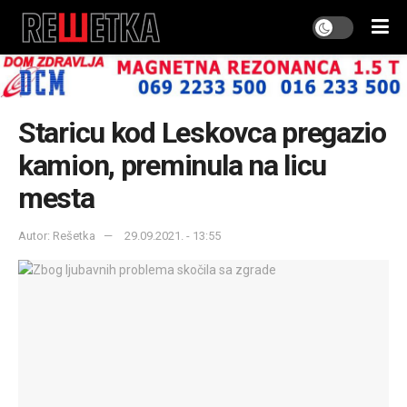
Staricu kod Leskovca pregazio
kamion, preminula na licu
mesta
Autor: Rešetka
29.09.2021. - 13:55