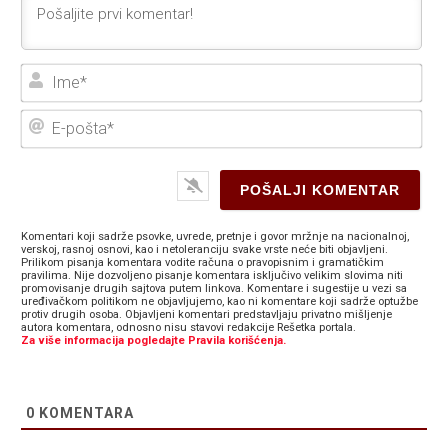
Ime
E-
poš
Komentari koji sadrže psovke, uvrede, pretnje i govor mržnje na nacionalnoj,
verskoj, rasnoj osnovi, kao i netoleranciju svake vrste neće biti objavljeni.
Prilikom pisanja komentara vodite računa o pravopisnim i gramatičkim
pravilima. Nije dozvoljeno pisanje komentara isključivo velikim slovima niti
promovisanje drugih sajtova putem linkova. Komentare i sugestije u vezi sa
uređivačkom politikom ne objavljujemo, kao ni komentare koji sadrže optužbe
protiv drugih osoba. Objavljeni komentari predstavljaju privatno mišljenje
autora komentara, odnosno nisu stavovi redakcije Rešetka portala.
Za više informacija pogledajte Pravila korišćenja.
0
KOMENTARA