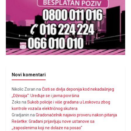
Novi komentari
Nikolic Zoran
na
Čisti se divlja deponija kod nekadašnjeg
„Džinsija“: Uređuje se i javna površina
Zoks
na
Sukob policije i više građana u Leskovcu zbog
kontrole vozača električnog skutera
Gradjanin
na
Gradonačelnik najavio proveru nakon pitanja
Rešetke: Građani prijavljuju nove ustanove sa
„zaposlenima koji ne dolaze na posao“