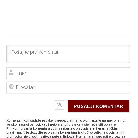
Ime
E-
poš
Komentari koji sadrže psovke, uvrede, pretnje i govor mržnje na nacionalnoj,
verskoj, rasnoj osnovi, kao i netoleranciju svake vrste neće biti objavljeni.
Prilikom pisanja komentara vodite računa o pravopisnim i gramatičkim
pravilima. Nije dozvoljeno pisanje komentara isključivo velikim slovima niti
promovisanje drugih sajtova putem linkova. Komentare i sugestije u vezi sa