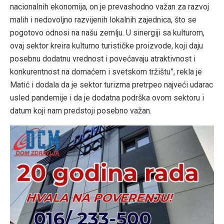
nacionalnih ekonomija, on je prevashodno važan za razvoj
malih i nedovoljno razvijenih lokalnih zajednica, što se
pogotovo odnosi na našu zemlju. U sinergiji sa kulturom,
ovaj sektor kreira kulturno turističke proizvode, koji daju
posebnu dodatnu vrednost i povećavaju atraktivnost i
konkurentnost na domaćem i svetskom tržištu”, rekla je
Matić i dodala da je sektor turizma pretrpeo najveći udarac
usled pandemije i da je dodatna podrška ovom sektoru i
datum koji nam predstoji posebno važan.