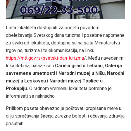
Lista lokaliteta dostupnih za posetu povodom
obeležavanja Svetskog dana turizma i posebne napomene
za svaki od lokaliteta, dostupne su na sajtu Ministarstva
trgovine, turizma i telekomunikacija, na linku
https://mtt.gov.rs/svetski-dan-turizma
/. Među navedenim
lokalitetima, nalaze se i
Caričin grad u Lebanu, Galerija
savremene umetnosti i Narodni muzej u Nišu, Narodni
muzej u Leskovcu i Narodni muzej Toplice u
Prokuplju
.
O radnom vremenu lokaliteta potrebno je
informisati se naknadno.
Prilikom poseta obavezno je poštovati propisane mere u
cilju sprečavanja širenja zarazne bolesti i očuvanja zdravlja
prisutnih.