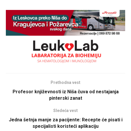
Prethodna vest
Profesor književnosti iz Niša čuva od nestajanja
pinterski zanat
Sledeća vest
Jedna šetnja manje za pacijente: Recepte će pisati i
specijalisti koristeći aplikaciju