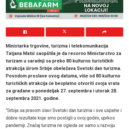
Ministarka trgovine, turizma i telekomunikacija
Tatjana Matić saopštila je da resorno Ministarstvo za
turizam u saradnji sa preko 80 kulturno turističkih
atrakcija širom Srbije obeležava Svetski dan turizma.
Povodom proslave ovog datuma, više od 80 kulturno
turističkih atrakcija će besplatno otvoriti svoja vrata
za građane u ponedeljak 27. septembra i utorak 28.
septembra 2021. godine.
“Srbija sa pravom slavi Svetski dan turizma i sve uspehe i
dobre rezultate koje smo postigli u ovoj godini, uprkos
pandemiji. Značaj turizma ne ogleda se samo u razvoju