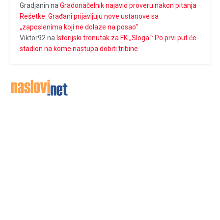
Gradjanin
na
Gradonačelnik najavio proveru nakon pitanja
Rešetke: Građani prijavljuju nove ustanove sa
„zaposlenima koji ne dolaze na posao“
Viktor92
na
Istorijski trenutak za FK „Sloga“: Po prvi put će
stadion na kome nastupa dobiti tribine