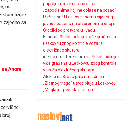
prijavljuju nove ustanove sa
o, ne
„zaposlenima koji ne dolaze na posao“
jstora trajne
Ružica
na
U Leskovcu nema nijednog
ge zajedno sa
javnog bazena na otvorenom, a onaj u
Grdelici se pretvara u livadu
Fenix
na
Sukob policije i više građana u
Leskovcu zbog kontrole vozača
električnog skutera
idemo na referendum
na
Sukob policije i
više građana u Leskovcu zbog kontrole
o sa Anom
vozača električnog skutera
Aleksa
na
Breza pala na radnicu
„Zlatnog traga“ usred oluje u Leskovcu:
„Mogla je glavu da joj slomi“
vanaih
ezervišite
 broj