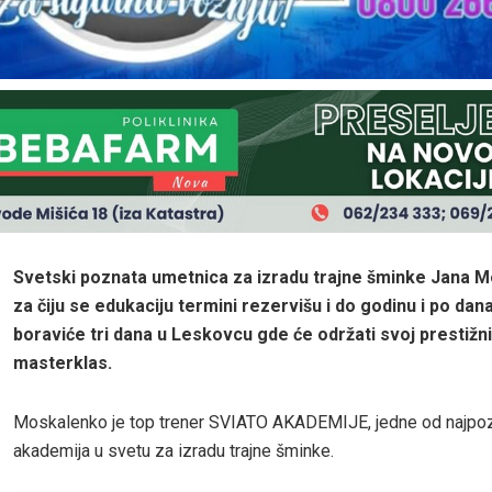
Svetski poznata umetnica za izradu trajne šminke Jana 
za čiju se edukaciju termini rezervišu i do godinu i po dan
boraviće tri dana u Leskovcu gde će održati svoj prestižni
masterklas.
Moskalenko je top trener SVIATO AKADEMIJE, jedne od najpozn
akademija u svetu za izradu trajne šminke.