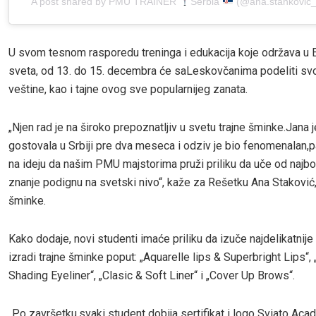
A post shared by PMU TRAINER
Serbia
(@ana.stankovic
U svom tesnom rasporedu treninga i edukacija koje održava u E
sveta, od 13. do 15. decembra će saLeskovčanima podeliti svo
veštine, kao i tajne ovog sve popularnijeg zanata.
„Njen rad je na široko prepoznatljiv u svetu trajne šminke.Jana 
gostovala u Srbiji pre dva meseca i odziv je bio fenomenalan,
na ideju da našim PMU majstorima pruži priliku da uče od najbol
znanje podignu na svetski nivo“, kaže za Rešetku Ana Staković, 
šminke.
Kako dodaje, novi studenti imaće priliku da izuče najdelikatnije
izradi trajne šminke poput: „Aquarelle lips & Superbright Lips“,
Shading Eyeliner“, „Clasic & Soft Liner“ i „Cover Up Brows“.
„Po završetku,svaki student dobija sertifikat i logo Sviato Acade