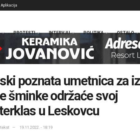
Aplikacija
PROTESTI
INTERVJU
POLITIKA
OSTALO
ski poznata umetnica za i
ne šminke održaće svoj
erklas u Leskovcu
tekst
19.11.2022. - 18:19