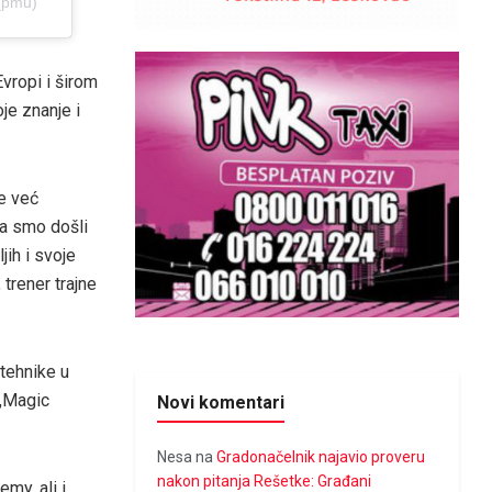
_pmu)
vropi i širom
je znanje i
je već
pa smo došli
jih i svoje
trener trajne
 tehnike u
 „Magic
Novi komentari
Nesa
na
Gradonačelnik najavio proveru
nakon pitanja Rešetke: Građani
my, ali i