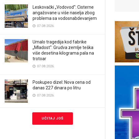
Leskovački „Vodovod“: Cisterne
angažovane u više naselja zbog
problema sa vodosnabdevanjem
07.08.2026.
Umalo tragedija kod fabrike
„Mladost“: Grudva zemlje teška
više desetina kilograma pala na
trotoar
07.08.2026.
Poskupeo dizel: Nova cena od
danas 227 dinara po litru
07.08.2026.
UČITAJ JOŠ