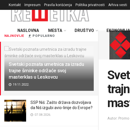
Kontakt
Impresum
Pravila korišćenja
Politika privatnosti
Arhiva vesti
NASLOVNA
MESTA
DRUŠTVO
EKONOMIJA
NAJNOVIJE
POPULARNO
Svetski poznata umetnica za izradu
trajne šminke održaće svoj
Svet
masterklas u Leskovcu
traj
19.11.2022.
mast
SSP Niš: Zašto država dozvoljava
da Niš izgubi avio-linije do Evrope?
07.08.2026.
Autor: Promo 