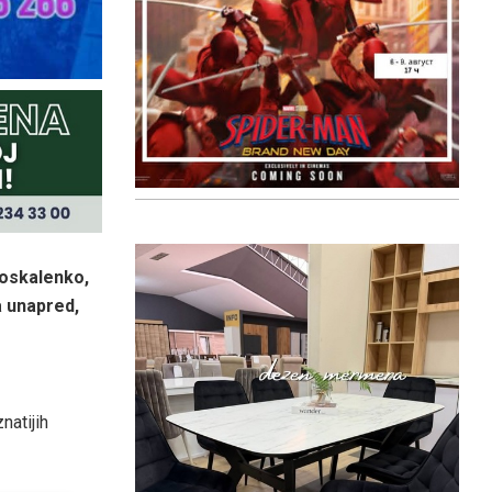
Moskalenko,
a unapred,
atijih