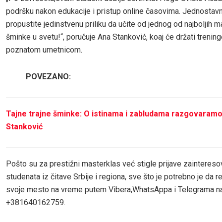
podršku nakon edukacije i pristup online časovima. Jednostavn
propustite jedinstvenu priliku da učite od jednog od najboljih ma
šminke u svetu!“, poručuje Ana Stanković, koaj će držati trenin
poznatom umetnicom.
POVEZANO:
Tajne trajne šminke: O istinama i zabludama razgovaram
Stanković
Pošto su za prestižni masterklas već stigle prijave zaintereso
studenata iz čitave Srbije i regiona, sve što je potrebno je da r
svoje mesto na vreme putem Vibera,WhatsAppa i Telegrama na
+381640162759.