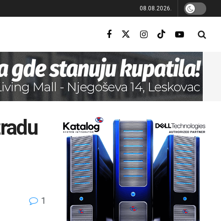
08.08.2026.
zradu
1