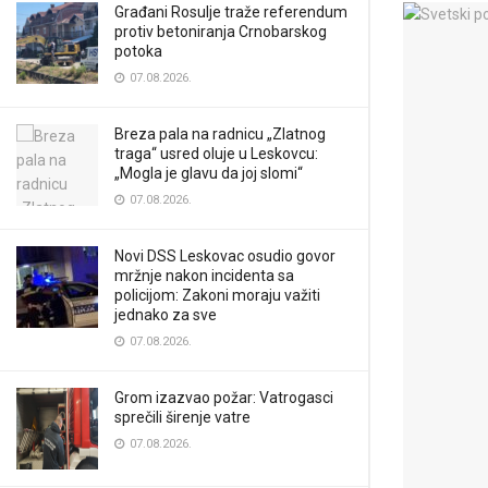
Građani Rosulje traže referendum
protiv betoniranja Crnobarskog
potoka
07.08.2026.
Breza pala na radnicu „Zlatnog
traga“ usred oluje u Leskovcu:
„Mogla je glavu da joj slomi“
07.08.2026.
Novi DSS Leskovac osudio govor
mržnje nakon incidenta sa
policijom: Zakoni moraju važiti
jednako za sve
07.08.2026.
Grom izazvao požar: Vatrogasci
sprečili širenje vatre
07.08.2026.