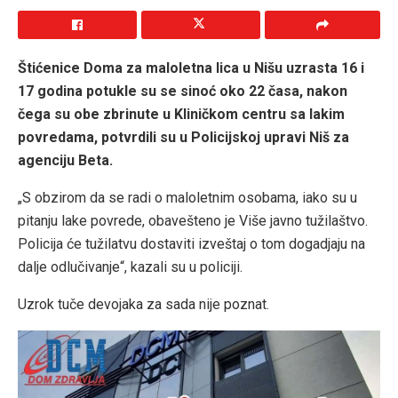
Štićenice Doma za maloletna lica u Nišu uzrasta 16 i
17 godina potukle su se sinoć oko 22 časa, nakon
čega su obe zbrinute u Kliničkom centru sa lakim
povredama, potvrdili su u Policijskoj upravi Niš za
agenciju Beta.
„S obzirom da se radi o maloletnim osobama, iako su u
pitanju lake povrede, obavešteno je Više javno tužilaštvo.
Policija će tužilatvu dostaviti izveštaj o tom dogadjaju na
dalje odlučivanje“, kazali su u policiji.
Uzrok tuče devojaka za sada nije poznat.