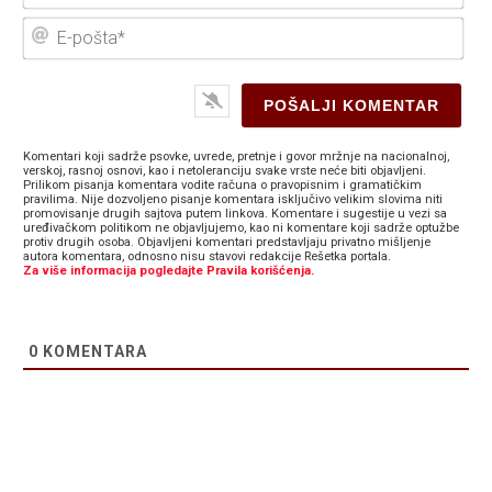
E-
poš
Komentari koji sadrže psovke, uvrede, pretnje i govor mržnje na nacionalnoj,
verskoj, rasnoj osnovi, kao i netoleranciju svake vrste neće biti objavljeni.
Prilikom pisanja komentara vodite računa o pravopisnim i gramatičkim
pravilima. Nije dozvoljeno pisanje komentara isključivo velikim slovima niti
promovisanje drugih sajtova putem linkova. Komentare i sugestije u vezi sa
uređivačkom politikom ne objavljujemo, kao ni komentare koji sadrže optužbe
protiv drugih osoba. Objavljeni komentari predstavljaju privatno mišljenje
autora komentara, odnosno nisu stavovi redakcije Rešetka portala.
Za više informacija pogledajte Pravila korišćenja.
0
KOMENTARA