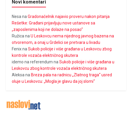
Novi komentari
Nesa
na
Gradonačelnik najavio proveru nakon pitanja
Rešetke: Građani prijavljuju nove ustanove sa
„zaposlenima koji ne dolaze na posao“
Ružica
na
U Leskovcu nema nijednog javnog bazena na
otvorenom, a onaj u Grdelici se pretvara u livadu
Fenix
na
Sukob policije i više građana u Leskovcu zbog
kontrole vozača električnog skutera
idemo na referendum
na
Sukob policije i više građana u
Leskovcu zbog kontrole vozača električnog skutera
Aleksa
na
Breza pala na radnicu „Zlatnog traga“ usred
oluje u Leskovcu: „Mogla je glavu da joj slomi“