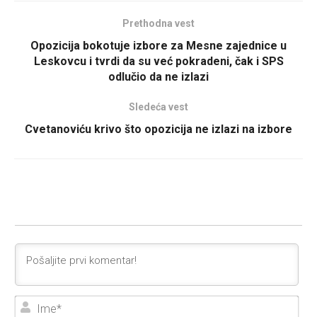
Prethodna vest
Opozicija bokotuje izbore za Mesne zajednice u
Leskovcu i tvrdi da su već pokradeni, čak i SPS
odlučio da ne izlazi
Sledeća vest
Cvetanoviću krivo što opozicija ne izlazi na izbore
Ime