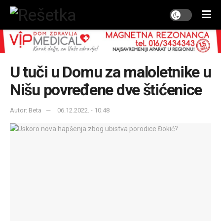
U tuči u Domu za maloletnike u
Nišu povređene dve štićenice
Autor: Beta
06.12.2022. - 10:48