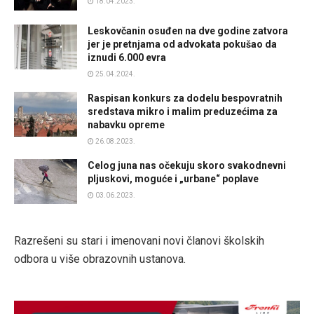
18.04.2023.
Leskovčanin osuđen na dve godine zatvora
jer je pretnjama od advokata pokušao da
iznudi 6.000 evra
25.04.2024.
Raspisan konkurs za dodelu bespovratnih
sredstava mikro i malim preduzećima za
nabavku opreme
26.08.2023.
Celog juna nas očekuju skoro svakodnevni
pljuskovi, moguće i „urbane“ poplave
03.06.2023.
Razrešeni su stari i imenovani novi članovi školskih
odbora u više obrazovnih ustanova.