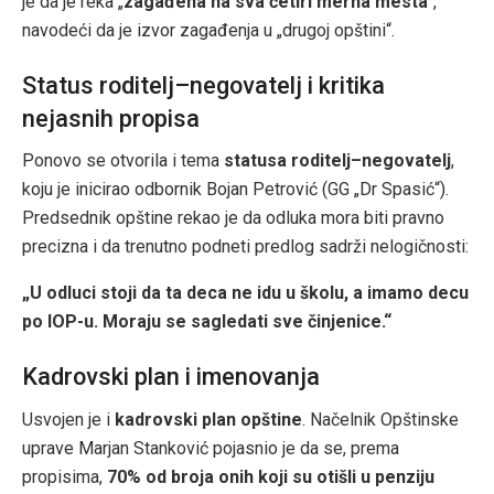
je da je reka „
zagađena na sva četiri merna mesta
“,
navodeći da je izvor zagađenja u „drugoj opštini“.
Status roditelj–negovatelj i kritika
nejasnih propisa
Ponovo se otvorila i tema
statusa roditelj–negovatelj
,
koju je inicirao odbornik Bojan Petrović (GG „Dr Spasić“).
Predsednik opštine rekao je da odluka mora biti pravno
precizna i da trenutno podneti predlog sadrži nelogičnosti:
„U odluci stoji da ta deca ne idu u školu, a imamo decu
po IOP-u. Moraju se sagledati sve činjenice.“
Kadrovski plan i imenovanja
Usvojen je i
kadrovski plan opštine
. Načelnik Opštinske
uprave Marjan Stanković pojasnio je da se, prema
propisima,
70% od broja onih koji su otišli u penziju