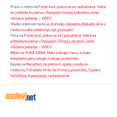
Pravo u metu
na
Požar kod Leskovca se razbuktava: Vatra
se približila kućama u Razgojni i Donjoj Lokošnici, vetar
otežava gašenje – VIDEO
Vlada Leskovac
na
Ko je dozvolio višesatnu blokadu ulica u
Leskovcu ako odobrenje nije postojalo?
Pera
na
Požar kod Leskovca se razbuktava: Vatra se
približila kućama u Razgojni i Donjoj Lokošnici, vetar
otežava gašenje – VIDEO
Milan
na
SLIKA DANA: Malo zalivaju travu, a malo
besplatno peru izloge i tuširaju prolaznike
Брука
na
Neradnici na platnom spisku svuda po
Leskovcu?! Građani tvrde da ih ima u pozorištu, Toplani,
turističkoj organizaciji, na bazenima…