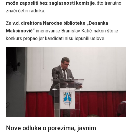
može zaposliti bez saglasnosti komisije
, što trenutno
znači četiri radnika.
Za
v.d. direktora Narodne biblioteke „Desanka
Maksimović“
imenovan je Branislav Katić, nakon što je
konkurs propao jer kandidati nisu ispunili uslove.
Nove odluke o porezima, javnim