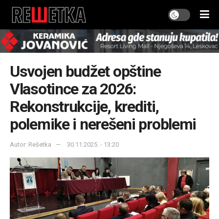
Usvojen budžet opštine
Vlasotince za 2026:
Rekonstrukcije, krediti,
polemike i nerešeni problemi
Autor: Rešetka
30.11.2025. - 13:20