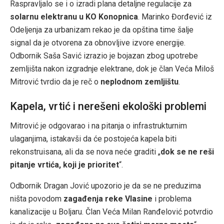
Raspravljalo se i o izradi plana detaljne regulacije za
solarnu elektranu u KO Konopnica
. Marinko Đorđević iz
Odeljenja za urbanizam rekao je da opština time šalje
signal da je otvorena za obnovljive izvore energije.
Odbornik Saša Savić izrazio je bojazan zbog upotrebe
zemljišta nakon izgradnje elektrane, dok je član Veća Miloš
Mitrović tvrdio da je reč o
neplodnom zemljištu
.
Kapela, vrtić i nerešeni ekološki problemi
Mitrović je odgovarao i na pitanja o infrastrukturnim
ulaganjima, istakavši da će postojeća kapela biti
rekonstruisana, ali da se nova neće graditi „
dok se ne reši
pitanje vrtića, koji je prioritet
“.
Odbornik Dragan Jović upozorio je da se ne preduzima
ništa povodom
zagađenja reke Vlasine
i problema
kanalizacije u Boljaru. Član Veća Milan Ranđelović potvrdio