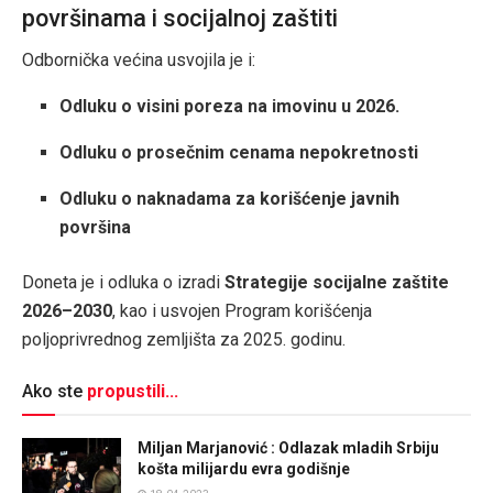
površinama i socijalnoj zaštiti
Odbornička većina usvojila je i:
Odluku o visini poreza na imovinu u 2026.
Odluku o prosečnim cenama nepokretnosti
Odluku o naknadama za korišćenje javnih
površina
Doneta je i odluka o izradi
Strategije socijalne zaštite
2026–2030
, kao i usvojen Program korišćenja
poljoprivrednog zemljišta za 2025. godinu.
Ako ste
propustili...
Miljan Marjanović : Odlazak mladih Srbiju
košta milijardu evra godišnje