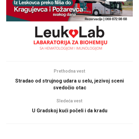
Prethodna vest
Stradao od strujnog udara u selu, jezivoj sceni
svedočio otac
Sledeća vest
U Gradskoj kući počeli i da kradu