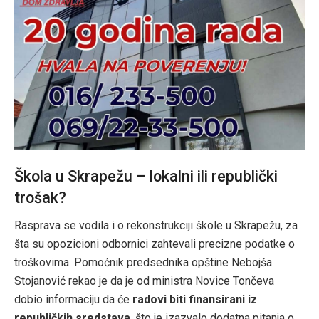
Škola u Skrapežu – lokalni ili republički
trošak?
Rasprava se vodila i o rekonstrukciji škole u Skrapežu, za
šta su opozicioni odbornici zahtevali precizne podatke o
troškovima. Pomoćnik predsednika opštine Nebojša
Stojanović rekao je da je od ministra Novice Tončeva
dobio informaciju da će
radovi biti finansirani iz
republičkih sredstava
, što je izazvalo dodatna pitanja o