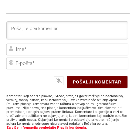
Ime
E-
poš
Komentari koji sadrže psovke, uvrede, pretnje i govor mržnje na nacionalnoj,
verskoj, rasnoj osnovi, kao i netoleranciju svake vrste neće biti objavljeni.
Prilikom pisanja komentara vodite računa o pravopisnim i gramatičkim
pravilima. Nije dozvoljeno pisanje komentara isključivo velikim slovima niti
promovisanje drugih sajtova putem linkova. Komentare i sugestije u vezi sa
uređivačkom politikom ne objavljujemo, kao ni komentare koji sadrže optužbe
protiv drugih osoba. Objavljeni komentari predstavljaju privatno mišljenje
autora komentara, odnosno nisu stavovi redakcije Rešetka portala.
Za više informacija pogledajte Pravila korišćenja.