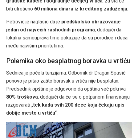
gradske kapele i dogradnje dečijeg vrtića
, za šta će
biti utrošeno
60 miliona dinara iz kreditnog zaduženja
.
Petrović je naglasio da je
predškolsko obrazovanje
jedan od najvećih rashodnih programa
, dodajući da
lokalna samouprava time pokazuje da su porodice i deca
među najvišim prioritetima.
Polemika oko besplatnog boravka u vrtiću
Sednica je počela tenzijama. Odbornik dr Dragan Spasić
ponovo je pitao zašto boravak u vrtiću nije besplatan.
Predsednik opštine je odgovorio da opština već pokriva
80% troškova
, dodajući da će se o potpunom finansiranju
razgovarati „
tek kada svih 200 dece koja čekaju upis
dobije mesto u vrtiću
“.