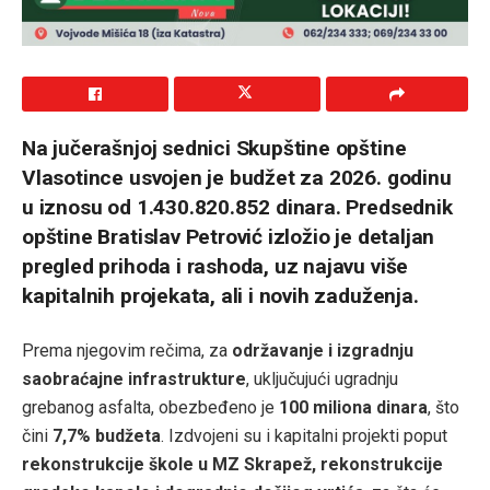
Na jučerašnjoj sednici Skupštine opštine
Vlasotince usvojen je budžet za 2026. godinu
u iznosu od 1.430.820.852 dinara. Predsednik
opštine Bratislav Petrović izložio je detaljan
pregled prihoda i rashoda, uz najavu više
kapitalnih projekata, ali i novih zaduženja.
Prema njegovim rečima, za
održavanje i izgradnju
saobraćajne infrastrukture
, uključujući ugradnju
grebanog asfalta, obezbeđeno je
100 miliona dinara
, što
čini
7,7% budžeta
. Izdvojeni su i kapitalni projekti poput
rekonstrukcije škole u MZ Skrapež, rekonstrukcije