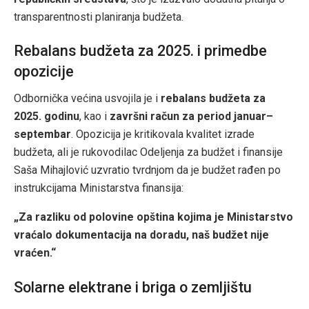
transparentnosti planiranja budžeta.
Rebalans budžeta za 2025. i primedbe
opozicije
Odbornička većina usvojila je i
rebalans budžeta za
2025. godinu
, kao i
završni račun za period januar–
septembar
. Opozicija je kritikovala kvalitet izrade
budžeta, ali je rukovodilac Odeljenja za budžet i finansije
Saša Mihajlović uzvratio tvrdnjom da je budžet rađen po
instrukcijama Ministarstva finansija:
„Za razliku od polovine opština kojima je Ministarstvo
vraćalo dokumentacija na doradu, naš budžet nije
vraćen.“
Solarne elektrane i briga o zemljištu