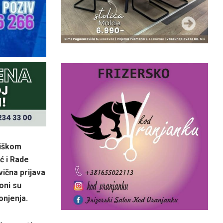
niškom
 i Rade
vična prijava
oni su
onjenja.