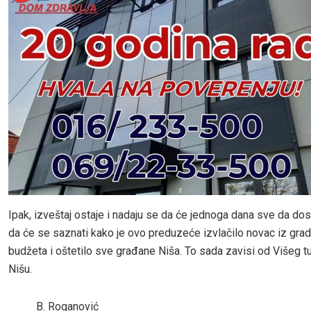
Ipak, izveštaj ostaje i nadaju se da će jednoga dana sve da dos
da će se saznati kako je ovo preduzeće izvlačilo novac iz gra
budžeta i oštetilo sve građane Niša. To sada zavisi od Višeg tu
Nišu.
B. Roganović