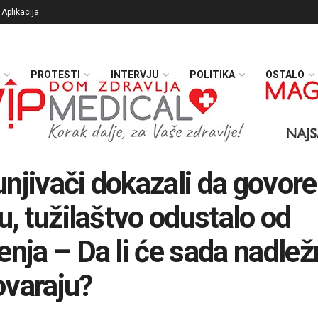
Aplikacija
PROTESTI
INTERVJU
POLITIKA
OSTALO
njivači dokazali da govore
nu, tužilaštvo odustalo od
enja – Da li će sada nadlež
varaju?