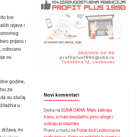
ito bio
aših izjava i
 osnovnog
neo prijavu i
n, odnosno
oja su
 dve godine,
tvu za
Novi komentari
da su slučaj
žilaštva u
Djoka
na
SLIKA DANA: Malo zalivaju
travu, a malo besplatno peru izloge i
tuširaju prolaznike
a država, mi
Pravo u metu
na
Požar kod Leskovca se