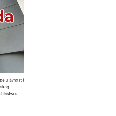
pe u javnost i
dskog
žilaštva u