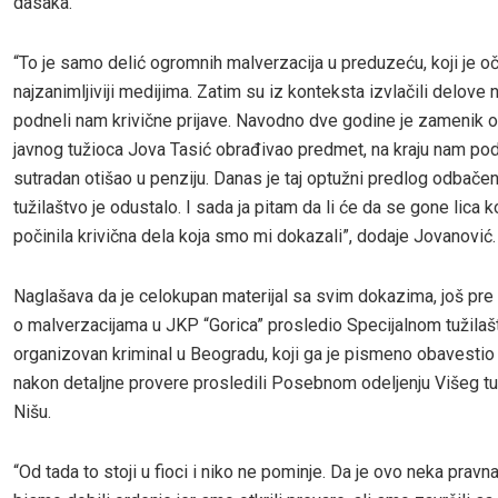
dasaka.
“To je samo delić ogromnih malverzacija u preduzeću, koji je oč
najzanimljiviji medijima. Zatim su iz konteksta izvlačili delove n
podneli nam krivične prijave. Navodno dve godine je zamenik
javnog tužioca Jova Tasić obrađivao predmet, na kraju nam pod
sutradan otišao u penziju. Danas je taj optužni predlog odbače
tužilaštvo je odustalo. I sada ja pitam da li će da se gone lica k
počinila krivična dela koja smo mi dokazali”, dodaje Jovanović.
Naglašava da je celokupan materijal sa svim dokazima, još pre
o malverzacijama u JKP “Gorica” prosledio Specijalnom tužilaš
organizovan kriminal u Beogradu, koji ga je pismeno obavestio 
nakon detaljne provere prosledili Posebnom odeljenju Višeg tu
Nišu.
“Od tada to stoji u fioci i niko ne pominje. Da je ovo neka pravn