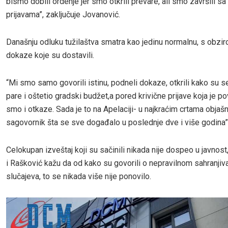
bismo dobili ordenje jer smo otkrili prevare, ali smo završili sa
prijavama”, zaključuje Jovanović.
Današnju odluku tužilaštva smatra kao jedinu normalnu, s obzi
dokaze koje su dostavili.
“Mi smo samo govorili istinu, podneli dokaze, otkrili kako su se
pare i oštetio gradski budžet,a pored krivične prijave koja je po
smo i otkaze. Sada je to na Apelaciji- u najkraćim crtama objaš
sagovornik šta se sve događalo u poslednje dve i više godina”
Celokupan izveštaj koji su sačinili nikada nije dospeo u javnost
i Rašković kažu da od kako su govorili o nepravilnom sahranjiva
slučajeva, to se nikada više nije ponovilo.