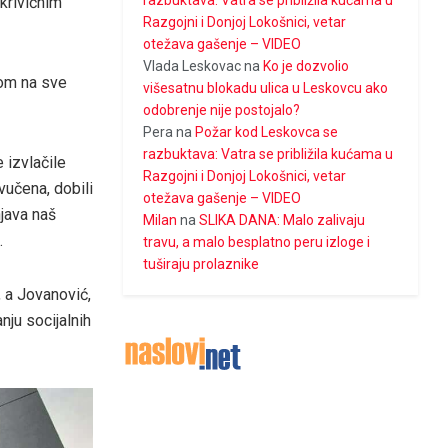
razbuktava: Vatra se približila kućama u
 krivičnim
Razgojni i Donjoj Lokošnici, vetar
otežava gašenje – VIDEO
Vlada Leskovac
na
Ko je dozvolio
rom na sve
višesatnu blokadu ulica u Leskovcu ako
odobrenje nije postojalo?
Pera
na
Požar kod Leskovca se
razbuktava: Vatra se približila kućama u
 izvlačile
Razgojni i Donjoj Lokošnici, vetar
vučena, dobili
otežava gašenje – VIDEO
njava naš
Milan
na
SLIKA DANA: Malo zalivaju
.
travu, a malo besplatno peru izloge i
tuširaju prolaznike
, a Jovanović,
nju socijalnih