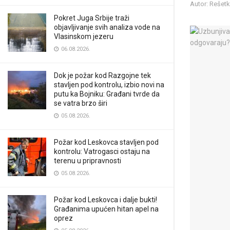
Autor: Rešet
Pokret Juga Srbije traži
objavljivanje svih analiza vode na
Vlasinskom jezeru
06.08.2026.
Dok je požar kod Razgojne tek
stavljen pod kontrolu, izbio novi na
putu ka Bojniku: Građani tvrde da
se vatra brzo širi
05.08.2026.
Požar kod Leskovca stavljen pod
kontrolu: Vatrogasci ostaju na
terenu u pripravnosti
05.08.2026.
Požar kod Leskovca i dalje bukti!
Građanima upućen hitan apel na
oprez