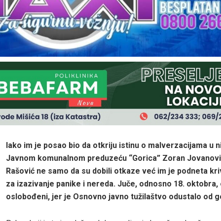
Iako im je posao bio da otkriju istinu o malverzacijama u 
Javnom komunalnom preduzeću “Gorica” Zoran Jovanović
Rašović ne samo da su dobili otkaze već im je podneta kri
za izazivanje panike i nereda. Juče, odnosno 18. oktobra, 
oslobođeni, jer je Osnovno javno tužilaštvo odustalo od g