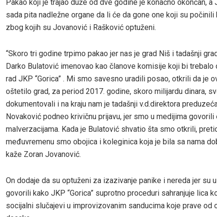
Pakao koji je trajao duže od dve godine je konačno okončan, a
sada pita nadležne organe da li će da gone one koji su počinili 
zbog kojih su Jovanović i Rašković optuženi.
“Skoro tri godine trpimo pakao jer nas je grad Niš i tadašnji gr
Darko Bulatović imenovao kao članove komisije koji bi trebalo d
rad JKP “Gorica” . Mi smo savesno uradili posao, otkrili da je
oštetilo grad, za period 2017. godine, skoro milijardu dinara, s
dokumentovali i na kraju nam je tadašnji v.d.direktora preduzeća
Novaković podneo krivičnu prijavu, jer smo u medijima govorili 
malverzacijama. Kada je Bulatović shvatio šta smo otkrili, pretio
međuvremenu smo obojica i koleginica koja je bila sa nama dob
kaže Zoran Jovanović.
On dodaje da su optuženi za izazivanje panike i nereda jer su 
govorili kako JKP “Gorica” suprotno proceduri sahranjuje lica k
socijalni slučajevi u improvizovanim sanducima koje prave od 