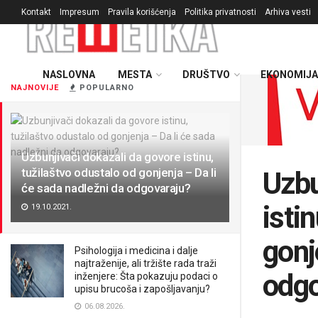
Kontakt
Impresum
Pravila korišćenja
Politika privatnosti
Arhiva vesti
NASLOVNA
MESTA
DRUŠTVO
EKONOMIJA
NAJNOVIJE
POPULARNO
Uzbunjivači dokazali da govore istinu,
tužilaštvo odustalo od gonjenja – Da li
Uzbu
će sada nadležni da odgovaraju?
isti
19.10.2021.
gonj
Psihologija i medicina i dalje
najtraženije, ali tržište rada traži
odgo
inženjere: Šta pokazuju podaci o
upisu brucoša i zapošljavanju?
06.08.2026.