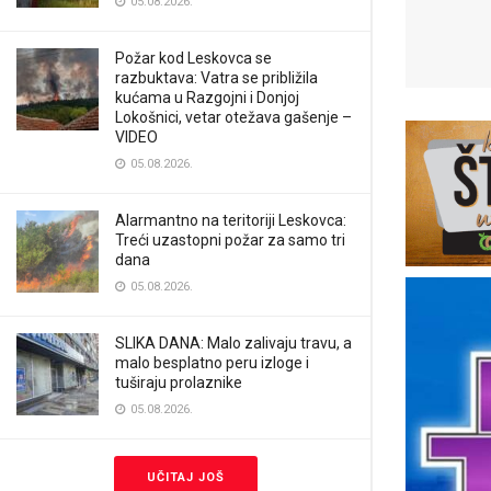
05.08.2026.
Požar kod Leskovca se
razbuktava: Vatra se približila
kućama u Razgojni i Donjoj
Lokošnici, vetar otežava gašenje –
VIDEO
05.08.2026.
Alarmantno na teritoriji Leskovca:
Treći uzastopni požar za samo tri
dana
05.08.2026.
SLIKA DANA: Malo zalivaju travu, a
malo besplatno peru izloge i
tuširaju prolaznike
05.08.2026.
UČITAJ JOŠ