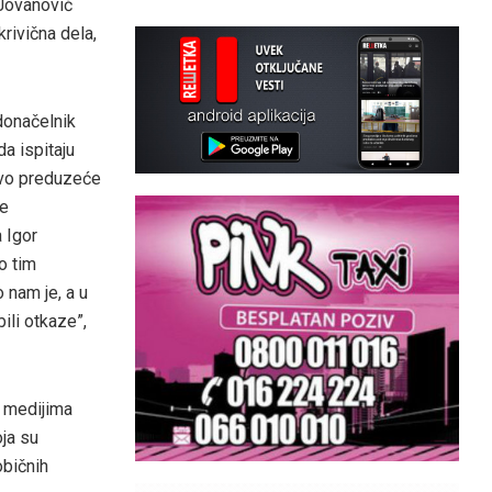
 Jovanović
krivična dela,
adonačelnik
a ispitaju
 ovo preduzeće
ve
 Igor
o tim
 nam je, a u
ili otkaze”,
u medijima
oja su
običnih