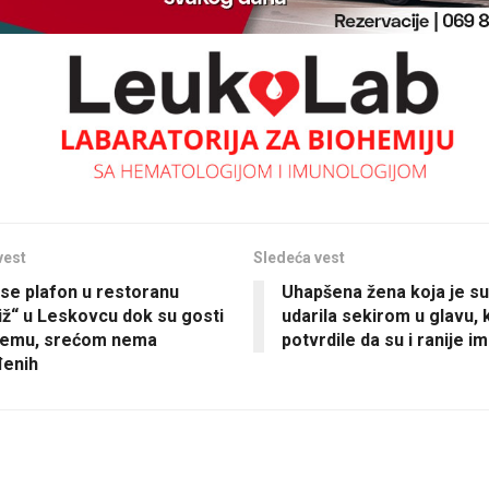
vest
Sledeća vest
 se plafon u restoranu
Uhapšena žena koja je s
iž“ u Leskovcu dok su gosti
udarila sekirom u glavu, 
 njemu, srećom nema
potvrdile da su i ranije i
đenih