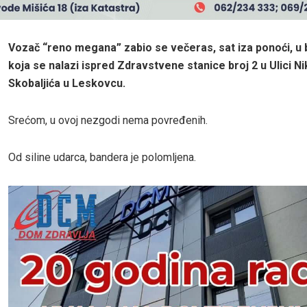
Vozač “reno megana” zabio se večeras, sat iza ponoći, u
koja se nalazi ispred Zdravstvene stanice broj 2 u Ulici Ni
Skobaljića u Leskovcu.
Srećom, u ovoj nezgodi nema povređenih.
Od siline udarca, bandera je polomljena.