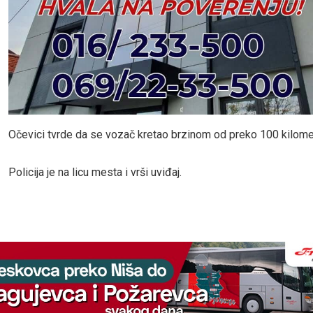
Očevici tvrde da se vozač kretao brzinom od preko 100 kilome
Policija je na licu mesta i vrši uviđaj.