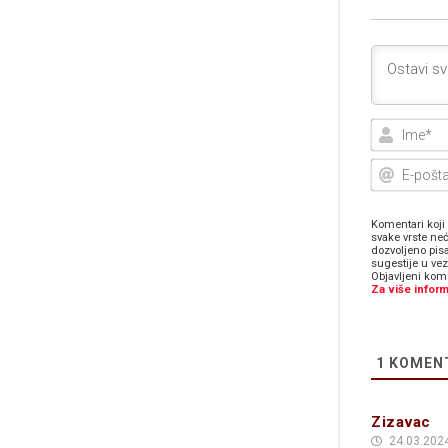
Komentari koji 
svake vrste neć
dozvoljeno pis
sugestije u ve
Objavljeni kome
Za više inform
1
KOMEN
Zizavac
24.03.2024