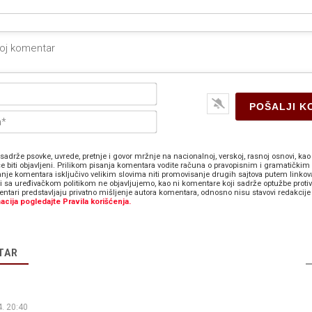
Ime*
E-
pošta*
sadrže psovke, uvrede, pretnje i govor mržnje na nacionalnoj, verskoj, rasnoj osnovi, kao 
e biti objavljeni. Prilikom pisanja komentara vodite računa o pravopisnim i gramatičkim 
anje komentara isključivo velikim slovima niti promovisanje drugih sajtova putem linkov
zi sa uređivačkom politikom ne objavljujemo, kao ni komentare koji sadrže optužbe proti
ntari predstavljaju privatno mišljenje autora komentara, odnosno nisu stavovi redakcije 
acija pogledajte Pravila korišćenja.
TAR
. 20:40