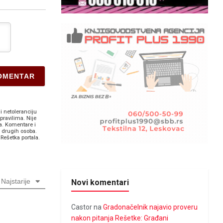
i netoleranciju
pravilima. Nije
a. Komentare i
v drugih osoba.
Rešetka portala.
Najstarije
Novi komentari
Castor
na
Gradonačelnik najavio proveru
nakon pitanja Rešetke: Građani