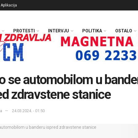
Aplikacija
PROTESTI
INTERVJU
POLITIKA
OSTALO
o se automobilom u bande
ed zdravstene stanice
ka
24.03.2024. - 01:50