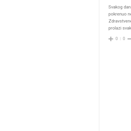
Svakog dana
pokrenuo ne
Zdravstvene
prolazi sva
0
0