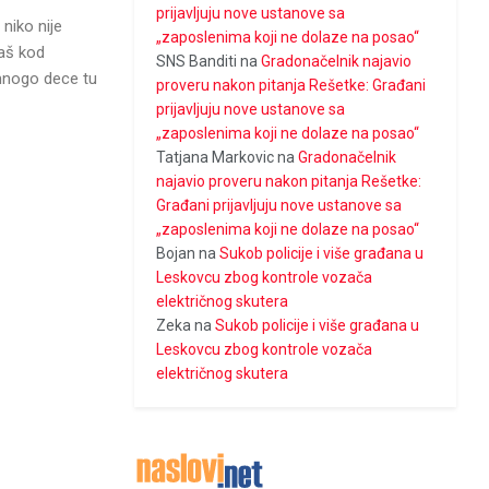
prijavljuju nove ustanove sa
niko nije
„zaposlenima koji ne dolaze na posao“
baš kod
SNS Banditi
na
Gradonačelnik najavio
 mnogo dece tu
proveru nakon pitanja Rešetke: Građani
prijavljuju nove ustanove sa
„zaposlenima koji ne dolaze na posao“
Tatjana Markovic
na
Gradonačelnik
najavio proveru nakon pitanja Rešetke:
Građani prijavljuju nove ustanove sa
„zaposlenima koji ne dolaze na posao“
Bojan
na
Sukob policije i više građana u
Leskovcu zbog kontrole vozača
električnog skutera
Zeka
na
Sukob policije i više građana u
Leskovcu zbog kontrole vozača
električnog skutera