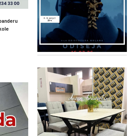
 banderu
kole