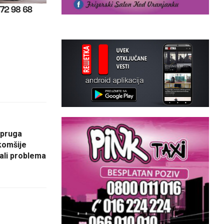
upruga
komšije
mali problema