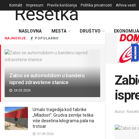
Kontakt
Impresum
Pravila korišćenja
Politika privatnosti
Arhiva vesti
NASLOVNA
MESTA
DRUŠTVO
EKONOMIJA
NAJNOVIJE
POPULARNO
Zabio se automobilom u banderu
Zabi
ispred zdravstene stanice
ispr
24.03.2024.
Umalo tragedija kod fabrike
Autor: Rešet
„Mladost“: Grudva zemlje teška
više desetina kilograma pala na
trotoar
07.08.2026.