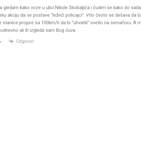
 gledam kako voze u ulici Nikole Skobaljića i čudim se kako do sada 
ku akciju da se postave “ležeći policajci”. Vrlo često se dešava da 
 stanice projure sa 100km/h da bi “uhvatili” svetlo na semaforu. A
kodnevno ali ih izgleda sam Bog čuva.
Odgovori