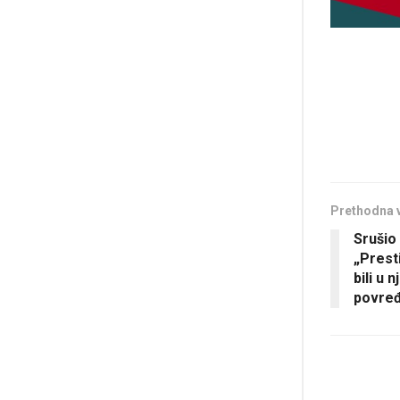
Prethodna 
Srušio
„Prest
bili u
povre