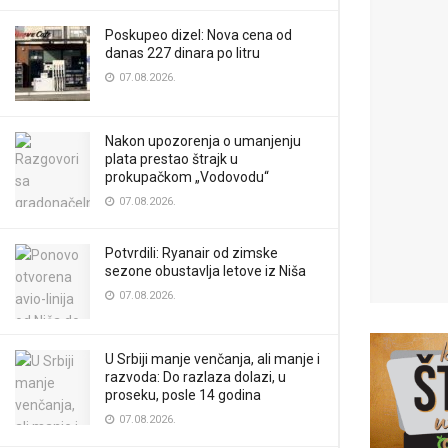
Poskupeo dizel: Nova cena od
danas 227 dinara po litru
07.08.2026.
Nakon upozorenja o umanjenju
plata prestao štrajk u
prokupačkom „Vodovodu“
07.08.2026.
Potvrdili: Ryanair od zimske
sezone obustavlja letove iz Niša
07.08.2026.
U Srbiji manje venčanja, ali manje i
razvoda: Do razlaza dolazi, u
proseku, posle 14 godina
07.08.2026.