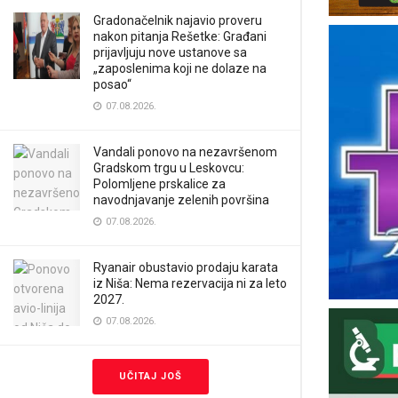
Gradonačelnik najavio proveru
nakon pitanja Rešetke: Građani
prijavljuju nove ustanove sa
„zaposlenima koji ne dolaze na
posao“
07.08.2026.
Vandali ponovo na nezavršenom
Gradskom trgu u Leskovcu:
Polomljene prskalice za
navodnjavanje zelenih površina
07.08.2026.
Ryanair obustavio prodaju karata
iz Niša: Nema rezervacija ni za leto
2027.
07.08.2026.
UČITAJ JOŠ