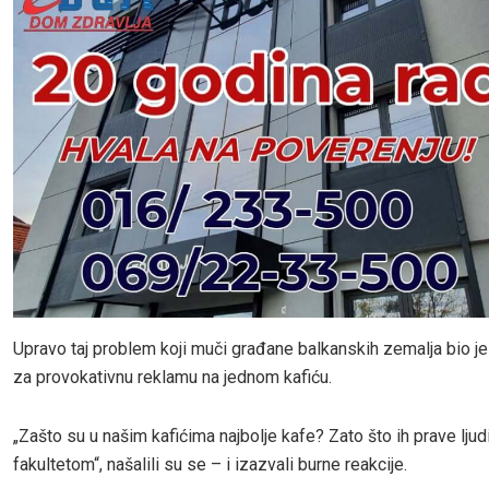
Upravo taj problem koji muči građane balkanskih zemalja bio je 
za provokativnu reklamu na jednom kafiću.
„Zašto su u našim kafićima najbolje kafe? Zato što ih prave ljud
fakultetom“, našalili su se – i izazvali burne reakcije.