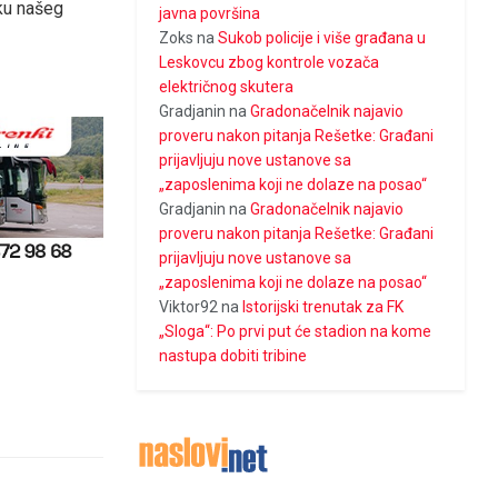
čku našeg
javna površina
Zoks
na
Sukob policije i više građana u
Leskovcu zbog kontrole vozača
električnog skutera
Gradjanin
na
Gradonačelnik najavio
proveru nakon pitanja Rešetke: Građani
prijavljuju nove ustanove sa
„zaposlenima koji ne dolaze na posao“
Gradjanin
na
Gradonačelnik najavio
proveru nakon pitanja Rešetke: Građani
prijavljuju nove ustanove sa
„zaposlenima koji ne dolaze na posao“
Viktor92
na
Istorijski trenutak za FK
„Sloga“: Po prvi put će stadion na kome
nastupa dobiti tribine