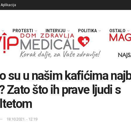
Aplikacija
PROTESTI
INTERVJU
POLITIKA
OSTALO
o su u našim kafićima najb
? Zato što ih prave ljudi s
ltetom
18.10.2021. - 12:19