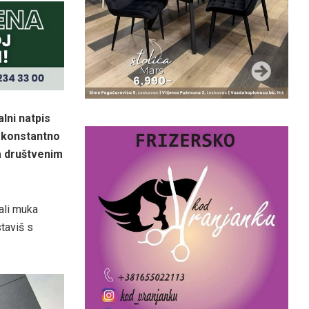
lni natpis
i konstantno
na društvenim
ali muka
taviš s