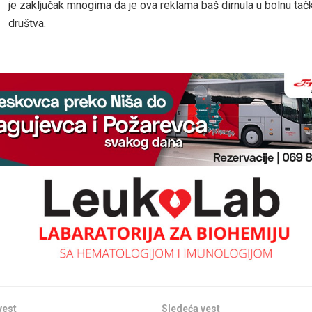
je zaključak mnogima da je ova reklama baš dirnula u bolnu ta
društva.
vest
Sledeća vest