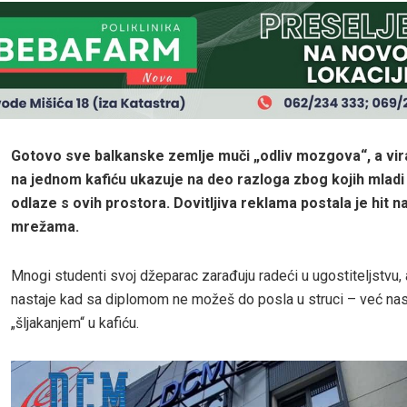
Gotovo sve balkanske zemlje muči „odliv mozgova“, a vira
na jednom kafiću ukazuje na deo razloga zbog kojih mlad
odlaze s ovih prostora. Dovitljiva reklama postala je hit 
mrežama.
Mnogi studenti svoj džeparac zarađuju radeći u ugostiteljstvu, 
nastaje kad sa diplomom ne možeš do posla u struci – već nas
„šljakanjem“ u kafiću.