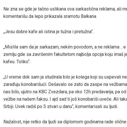
Ne zna se gde je tačno uslikana ova sarkastična reklama, ali m
komentarišu da lepo prikazala sramotu Balkana.
„Jesu dobre kafe ali istina je tužna i pretužna“.
„Mislila sam da je sarkazam, nekim povodom, a ne reklama .. e 
zemlju gde sa završenim fakultetom najbolja opcija koju imaš je
kafeu. Toliko“.
„U vreme dok sam ja studirala bilo je kolega koji su uspevali n
zarađuju konobarišući. Dešavalo se zato da zaspe na vežbama 
nas bilo, ujutro na KBC Zvezdara, pa oko 12h predavanja, pa od
vežbe na našem faksu. I ajd sad ti još konobariši uveče. Ali taka
Srbiji. Uvek radiš po 5 stvari u danu“, komentarisali su ljudi.
Nažalost, nije retko da ljudi sa diplomom godinama rade slične