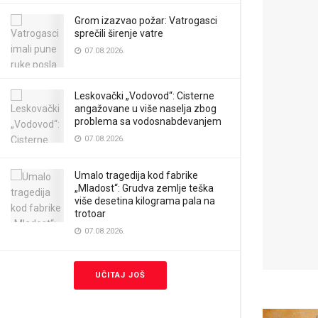
Grom izazvao požar: Vatrogasci
sprečili širenje vatre
07.08.2026.
Leskovački „Vodovod“: Cisterne
angažovane u više naselja zbog
problema sa vodosnabdevanjem
07.08.2026.
Umalo tragedija kod fabrike
„Mladost“: Grudva zemlje teška
više desetina kilograma pala na
trotoar
07.08.2026.
UČITAJ JOŠ