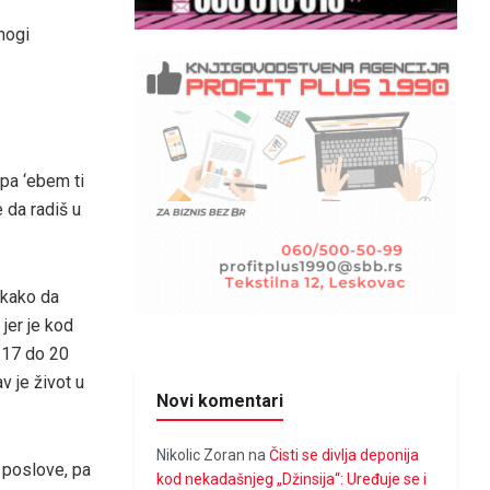
nogi
pa ‘ebem ti
 da radiš u
ekako da
jer je kod
 17 do 20
v je život u
Novi komentari
Nikolic Zoran
na
Čisti se divlja deponija
 poslove, pa
kod nekadašnjeg „Džinsija“: Uređuje se i