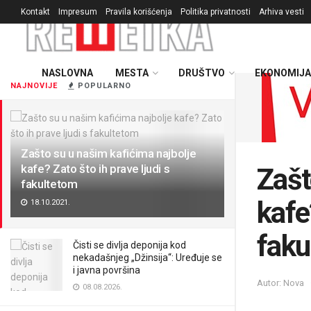
Kontakt
Impresum
Pravila korišćenja
Politika privatnosti
Arhiva vesti
NASLOVNA
MESTA
DRUŠTVO
EKONOMIJA
NAJNOVIJE
POPULARNO
Zašto su u našim kafićima najbolje
kafe? Zato što ih prave ljudi s
Zašt
fakultetom
kafe
18.10.2021.
faku
Čisti se divlja deponija kod
nekadašnjeg „Džinsija“: Uređuje se
i javna površina
Autor: Nova
08.08.2026.