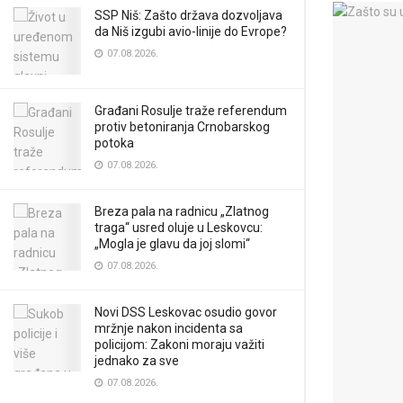
SSP Niš: Zašto država dozvoljava
da Niš izgubi avio-linije do Evrope?
07.08.2026.
Građani Rosulje traže referendum
protiv betoniranja Crnobarskog
potoka
07.08.2026.
Breza pala na radnicu „Zlatnog
traga“ usred oluje u Leskovcu:
„Mogla je glavu da joj slomi“
07.08.2026.
Novi DSS Leskovac osudio govor
mržnje nakon incidenta sa
policijom: Zakoni moraju važiti
jednako za sve
07.08.2026.