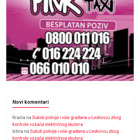
Novi komentari
Krasta
na
Sukob policije i više građana u Leskovcu zbog
kontrole vozača električnog skutera
Istina
na
Sukob policije i više građana u Leskovcu zbog
kontrole vozača električnog skutera