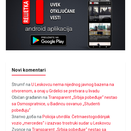
Novi komentari
Štrumf
na
U Leskovcu nema nijednog javnog bazena na
otvorenom, a onaj u Grdelici se pretvara u livadu
Običan građanin
na
Transparent „Srbija pobeđuje“ nestao
sa Osmospratnice, u Badincu osvanuo „Studenti
pobeđuju“
Златно доба
na
Policija utvrdila: Četrnaestogodišnjak
vozio „mercedes“ i izazvao trostruki sudar u Leskovcu
Zvonce
na
Transparent „Srbija pobeđuje“ nestao sa