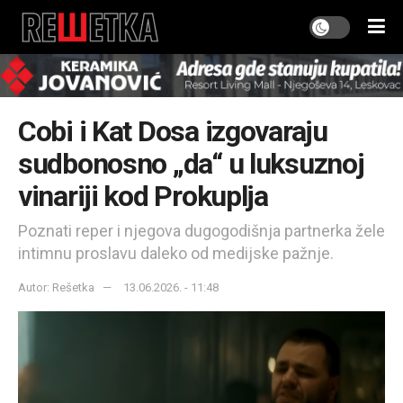
Cobi i Kat Dosa izgovaraju
sudbonosno „da“ u luksuznoj
vinariji kod Prokuplja
Poznati reper i njegova dugogodišnja partnerka žele
intimnu proslavu daleko od medijske pažnje.
Autor: Rešetka
13.06.2026. - 11:48