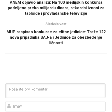
ANEM objavio analizu: Na 100 medijskih konkursa
podeljeno preko milijardu dinara, rekordni iznosi za
tabloide i provladanske televizije
Sledeća vest
MUP raspisao konkurse za elitne jedinice: Traže 122
nova pripadnika SAJ-a i Jedinice za obezbeđenje
ličnosti
Ime