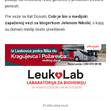
javnosti.
Pre veze sa Kat Dosom,
Cobi je bio u medijski
zapaženoj vezi sa blogerkom Jelenom Nikolić
, o kojoj
su domaći mediji često izveštavali.
Prethodna vest