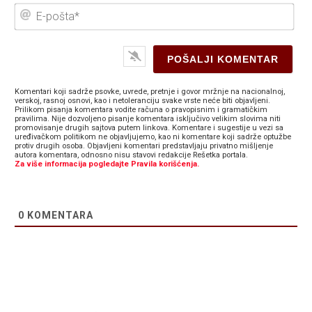
E-
poš
Komentari koji sadrže psovke, uvrede, pretnje i govor mržnje na nacionalnoj,
verskoj, rasnoj osnovi, kao i netoleranciju svake vrste neće biti objavljeni.
Prilikom pisanja komentara vodite računa o pravopisnim i gramatičkim
pravilima. Nije dozvoljeno pisanje komentara isključivo velikim slovima niti
promovisanje drugih sajtova putem linkova. Komentare i sugestije u vezi sa
uređivačkom politikom ne objavljujemo, kao ni komentare koji sadrže optužbe
protiv drugih osoba. Objavljeni komentari predstavljaju privatno mišljenje
autora komentara, odnosno nisu stavovi redakcije Rešetka portala.
Za više informacija pogledajte Pravila korišćenja.
0
KOMENTARA