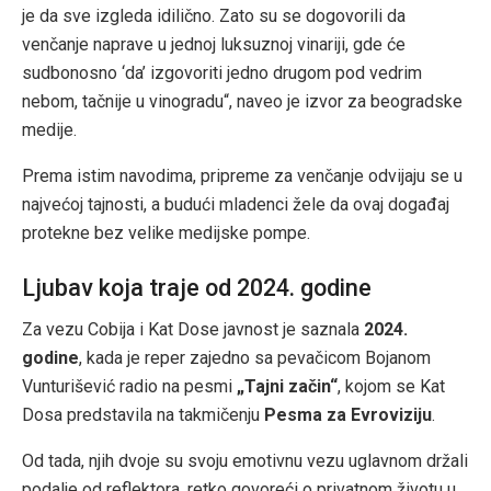
je da sve izgleda idilično. Zato su se dogovorili da
venčanje naprave u jednoj luksuznoj vinariji, gde će
sudbonosno ‘da’ izgovoriti jedno drugom pod vedrim
nebom, tačnije u vinogradu“, naveo je izvor za beogradske
medije.
Prema istim navodima, pripreme za venčanje odvijaju se u
najvećoj tajnosti, a budući mladenci žele da ovaj događaj
protekne bez velike medijske pompe.
Ljubav koja traje od 2024. godine
Za vezu Cobija i Kat Dose javnost je saznala
2024.
godine
, kada je reper zajedno sa pevačicom Bojanom
Vunturišević radio na pesmi
„Tajni začin“
, kojom se Kat
Dosa predstavila na takmičenju
Pesma za Evroviziju
.
Od tada, njih dvoje su svoju emotivnu vezu uglavnom držali
podalje od reflektora, retko govoreći o privatnom životu u