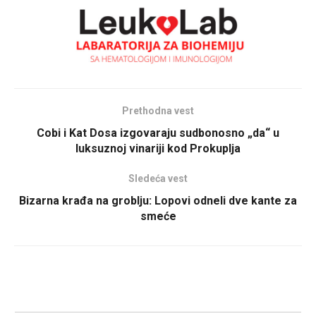
Prethodna vest
Cobi i Kat Dosa izgovaraju sudbonosno „da“ u
luksuznoj vinariji kod Prokuplja
Sledeća vest
Bizarna krađa na groblju: Lopovi odneli dve kante za
smeće