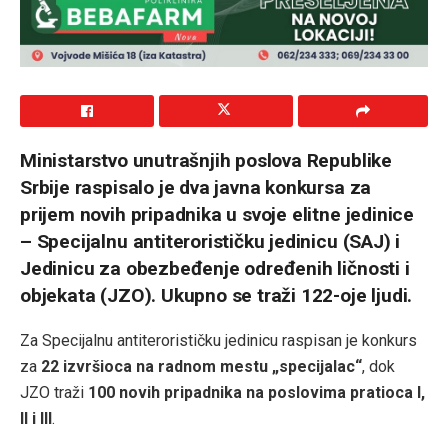
Ministarstvo unutrašnjih poslova Republike
Srbije raspisalo je dva javna konkursa za
prijem novih pripadnika u svoje elitne jedinice
– Specijalnu antiterorističku jedinicu (SAJ) i
Jedinicu za obezbeđenje određenih ličnosti i
objekata (JZO). Ukupno se traži 122-oje ljudi.
Za Specijalnu antiterorističku jedinicu raspisan je konkurs
za
22 izvršioca na radnom mestu „specijalac“
, dok
JZO traži
100 novih pripadnika na poslovima pratioca I,
II i III
.