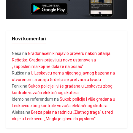
Novi komentari
Nesa
na
Gradonačelnik najavio proveru nakon pitanja
Rešetke: Građani prijavljuju nove ustanove sa
„zaposlenima koji ne dolaze na posao“
Ružica
na
U Leskovcu nema nijednog javnog bazena na
otvorenom, a onaj u Grdelici se pretvara u livadu
Fenix
na
Sukob policije i više građana u Leskovcu zbog
kontrole vozača električnog skutera
idemo na referendum
na
Sukob policije i više građana u
Leskovcu zbog kontrole vozača električnog skutera
Aleksa
na
Breza pala na radnicu „Zlatnog traga“ usred
oluje u Leskovcu: „Mogla je glavu da joj slomi“