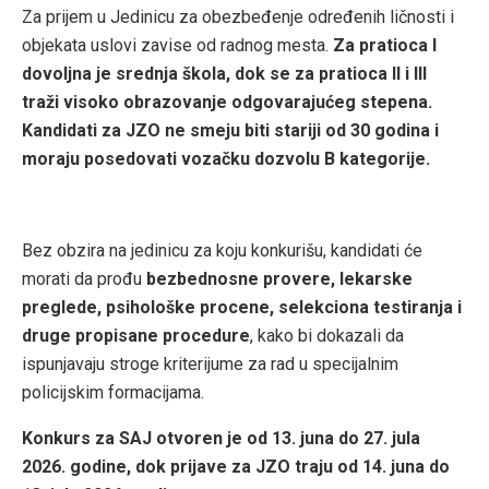
Za prijem u Jedinicu za obezbeđenje određenih ličnosti i
objekata uslovi zavise od radnog mesta.
Za pratioca I
dovoljna je srednja škola, dok se za pratioca II i III
traži visoko obrazovanje odgovarajućeg stepena.
Kandidati za JZO ne smeju biti stariji od 30 godina i
moraju posedovati vozačku dozvolu B kategorije.
Bez obzira na jedinicu za koju konkurišu, kandidati će
morati da prođu
bezbednosne provere, lekarske
preglede, psihološke procene, selekciona testiranja i
druge propisane procedure
, kako bi dokazali da
ispunjavaju stroge kriterijume za rad u specijalnim
policijskim formacijama.
Konkurs za SAJ otvoren je od 13. juna do 27. jula
2026. godine, dok prijave za JZO traju od 14. juna do