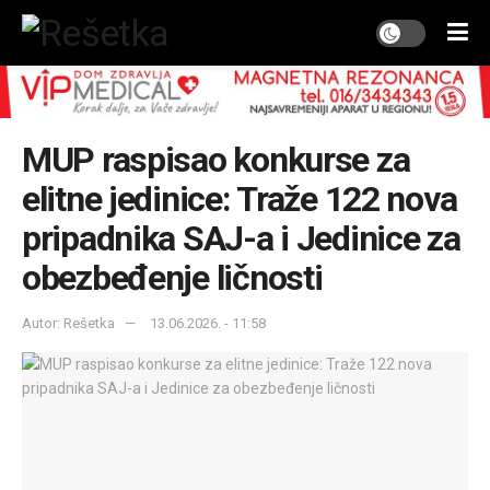
MUP raspisao konkurse za
elitne jedinice: Traže 122 nova
pripadnika SAJ-a i Jedinice za
obezbeđenje ličnosti
Autor: Rešetka
13.06.2026. - 11:58