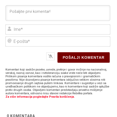
Ime
E-
poš
Komentari koji sadrže psovke, uvrede, pretnje i govor mržnje na nacionalnoj,
verskoj, rasnoj osnovi, kao i netoleranciju svake vrste neće biti objavljeni.
Prilikom pisanja komentara vodite računa o pravopisnim i gramatičkim
pravilima. Nije dozvoljeno pisanje komentara isključivo velikim slovima niti
promovisanje drugih sajtova putem linkova. Komentare i sugestije u vezi sa
uređivačkom politikom ne objavljujemo, kao ni komentare koji sadrže optužbe
protiv drugih osoba. Objavljeni komentari predstavljaju privatno mišljenje
autora komentara, odnosno nisu stavovi redakcije Rešetka portala.
Za više informacija pogledajte Pravila korišćenja.
0
KOMENTARA