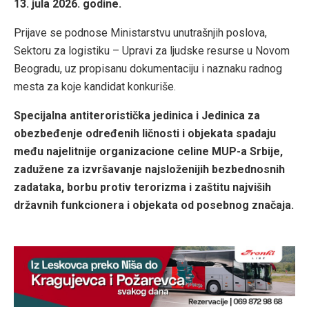
13. jula 2026. godine.
Prijave se podnose Ministarstvu unutrašnjih poslova,
Sektoru za logistiku – Upravi za ljudske resurse u Novom
Beogradu, uz propisanu dokumentaciju i naznaku radnog
mesta za koje kandidat konkuriše.
Specijalna antiteroristička jedinica i Jedinica za
obezbeđenje određenih ličnosti i objekata spadaju
među najelitnije organizacione celine MUP-a Srbije,
zadužene za izvršavanje najsloženijih bezbednosnih
zadataka, borbu protiv terorizma i zaštitu najviših
državnih funkcionera i objekata od posebnog značaja.