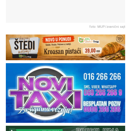
foto: MUP/zvanični sajt