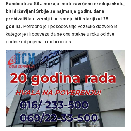
Kandidati za SAJ moraju imati završenu srednju školu,
biti državljani Srbije sa najmanje godinu dana
prebivališta u zemlji i ne smeju biti stariji od 28
godina.
Potrebno je i posedovanje vozačke dozvole B
kategorije ili obaveza da se ona stekne u roku od dve
godine od prijema u radni odnos.