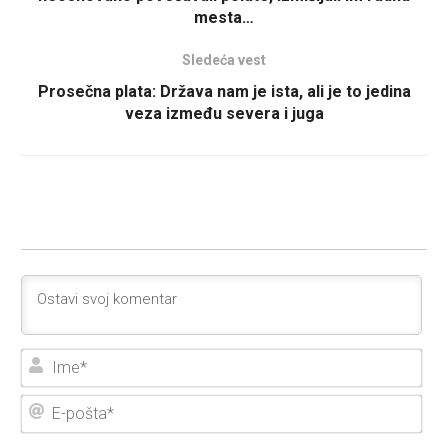
mesta…
Sledeća vest
Prosečna plata: Država nam je ista, ali je to jedina
veza između severa i juga
Ime
E-
poš