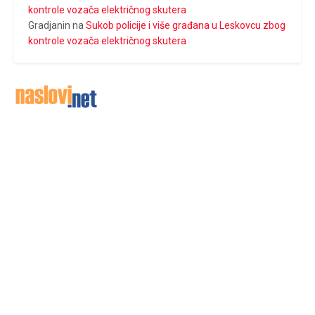
kontrole vozača električnog skutera
Gradjanin
na
Sukob policije i više građana u Leskovcu zbog
kontrole vozača električnog skutera