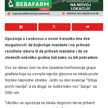
Opozicija u Leskovcu u ovom trenutku ima dve
mogućnosti: da bojkotuje mandate i ne prihvati
rezultate izbora ili da prihvati mandate i da se
sledećih nekoliko godina žali kako su bili pokradeni.
Ovo se danas čulo na dve zasebne konferencije grupa
građana koja su osvojila najviše glasova na lokalu posle
Srpske napredne stranke. Jedni su deo koalicije “Srbija
protiv nasilja”, a za druge se šuška kako već “šuruju” sa
SNS-om.
“Ukoliko se opozicija na lokalu dogovori da ne prihavti