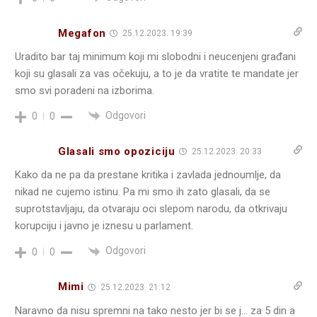
Megafon
25.12.2023. 19:39
Uradito bar taj minimum koji mi slobodni i neucenjeni građani
koji su glasali za vas očekuju, a to je da vratite te mandate jer
smo svi poradeni na izborima.
Odgovori
0
0
Glasali smo opoziciju
25.12.2023. 20:33
Kako da ne pa da prestane kritika i zavlada jednoumlje, da
nikad ne cujemo istinu. Pa mi smo ih zato glasali, da se
suprotstavljaju, da otvaraju oci slepom narodu, da otkrivaju
korupciju i javno je iznesu u parlament.
Odgovori
0
0
Mimi
25.12.2023. 21:12
Naravno da nisu spremni na tako nesto jer bi se j… za 5 din a