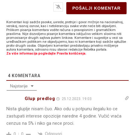
Komentari koji sadrže psovke, uvrede, pretnje i govor mržnje na nacionalnoj,
verskoj, rasnoj osnovi, kao i netoleranciju svake vrste neće biti objavljeni.
Prilikom pisanja komentara vodite računa o pravopisnim i gramatičkim
pravilima. Nije dozvoljeno pisanje komentara isključivo velikim slovima niti
promovisanje drugih sajtova putem linkova. Komentare i sugestije u vezi sa
uređivačkom politikom ne objavljujemo, kao ni komentare koji sadrže optužbe
protiv drugih osoba. Objavljeni komentari predstavljaju privatno mišljenje
autora komentara, odnosno nisu stavovi redakcije Rešetka portala.
Za više informacija pogledajte Pravila korišćenja.
4
KOMENTARA
Najstarije
Glup predlog
25.12.2023. 19:03
Nista gluplje nisam čuo. Ako odu u potpunu ilegalu ko ce
zastupati interese opozicije naredne 4 godine. Vučić vraća
cenzus na 5% i niko ga nece proci.
Odgovori
0
0