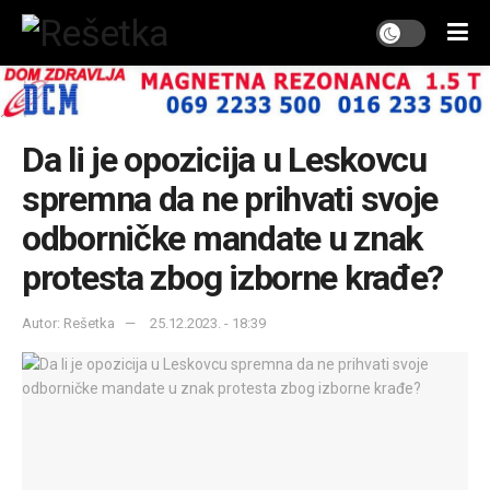
Da li je opozicija u Leskovcu
spremna da ne prihvati svoje
odborničke mandate u znak
protesta zbog izborne krađe?
Autor: Rešetka
25.12.2023. - 18:39