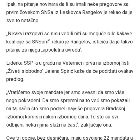
Ipak, na pitanje novinara da li su imali neke pregovore sa
prvim čovekom SNSa iz Leskovca Rangelov je rekao da je
sve to netačno.
„Nikakvi razgovri se nisu vodili niti su moguće bile kakave
koalicije sa SNSom“, rekao je Rangelov, ističiću da je takvo
pitanje za njega „apsolutna uvreda“.
Liderka SSP-a u gradu na Veternici i prva na izbornoj listi
„Živeti slobodno“ Jelena Spirić kaže da će podržati ovakav
predlog.
„Vratićemo svoje mandate jer smo svesni da smo više
nego pokradeni. Da smo spremni na to već smo pokazali
na taj način što smo podneli najviše prigovora Gradskoj
izbornoj komisiji nakon izbornog dana. To što su svi
odbijeni, neka njima služi na čast“, zaključuje ona.
Ove tri opcije, bez desničara, imaju osvojena 22 mandata u