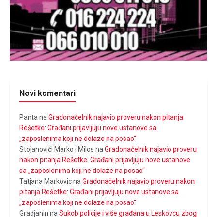
Novi komentari
Panta
na
Gradonačelnik najavio proveru nakon pitanja
Rešetke: Građani prijavljuju nove ustanove sa
„zaposlenima koji ne dolaze na posao“
Stojanovići Marko i Milos
na
Gradonačelnik najavio proveru
nakon pitanja Rešetke: Građani prijavljuju nove ustanove
sa „zaposlenima koji ne dolaze na posao“
Tatjana Markovic
na
Gradonačelnik najavio proveru nakon
pitanja Rešetke: Građani prijavljuju nove ustanove sa
„zaposlenima koji ne dolaze na posao“
Gradjanin
na
Sukob policije i više građana u Leskovcu zbog