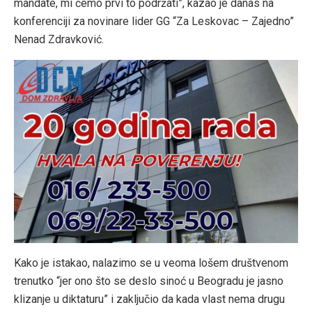
mandate, mi ćemo prvi to podržati”, kazao je danas na
konferenciji za novinare lider GG “Za Leskovac – Zajedno”
Nenad Zdravković.
Kako je istakao, nalazimo se u veoma lošem društvenom
trenutko “jer ono što se deslo sinoć u Beogradu je jasno
klizanje u diktaturu” i zaključio da kada vlast nema drugu