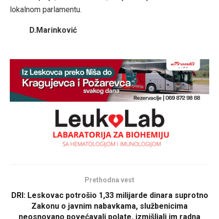
lokalnom parlamentu.
D.Marinković
Prethodna vest
DRI: Leskovac potrošio 1,33 milijarde dinara suprotno
Zakonu o javnim nabavkama, službenicima
neosnovano povećavali polate, izmišljali im radna