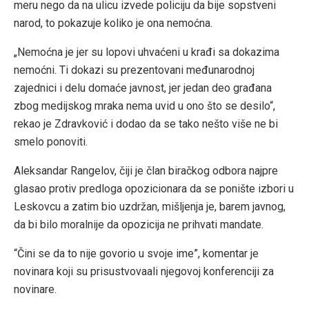
meru nego da na ulicu izvede policiju da bije sopstveni
narod, to pokazuje koliko je ona nemoćna.
„Nemoćna je jer su lopovi uhvaćeni u krađi sa dokazima
nemoćni. Ti dokazi su prezentovani međunarodnoj
zajednici i delu domaće javnost, jer jedan deo građana
zbog medijskog mraka nema uvid u ono što se desilo“,
rekao je Zdravković i dodao da se tako nešto više ne bi
smelo ponoviti.
Aleksandar Rangelov, čiji je član biračkog odbora najpre
glasao protiv predloga opozicionara da se ponište izbori u
Leskovcu a zatim bio uzdržan, mišljenja je, barem javnog,
da bi bilo moralnije da opozicija ne prihvati mandate.
“Čini se da to nije govorio u svoje ime”, komentar je
novinara koji su prisustvovaali njegovoj konferenciji za
novinare.