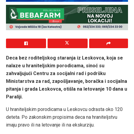
Deca bez roditeljskog staranja iz Leskovca, koja se
nalaze u hraniteljskim porodicama, sinoć su
zahvaljujući Centru za socijalni rad i podršku
Ministarstva za rad, zapošljavanje, boračka i socijalna
pitanja i grada Leskovca, otišla na letovanje 10 dana u
Paraliji.
U hraniteljskim porodicama u Leskovcu odrasta oko 120
deteta. Po zakonskim propisima deca na hraniteljstvu
imaju pravo ili na letovanje ili na ekskurziju.