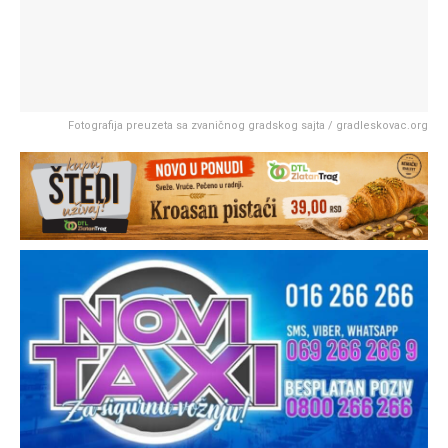
Fotografija preuzeta sa zvaničnog gradskog sajta / gradleskovac.org