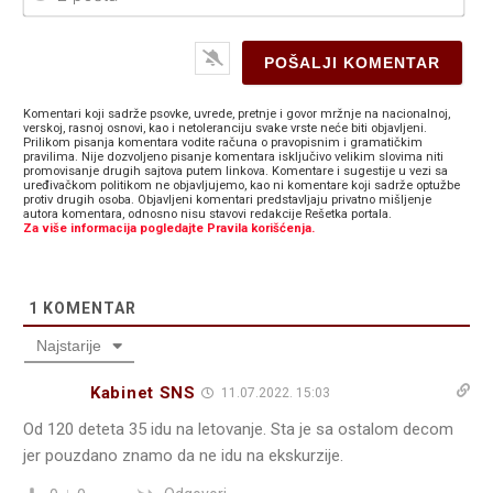
Komentari koji sadrže psovke, uvrede, pretnje i govor mržnje na nacionalnoj,
verskoj, rasnoj osnovi, kao i netoleranciju svake vrste neće biti objavljeni.
Prilikom pisanja komentara vodite računa o pravopisnim i gramatičkim
pravilima. Nije dozvoljeno pisanje komentara isključivo velikim slovima niti
promovisanje drugih sajtova putem linkova. Komentare i sugestije u vezi sa
uređivačkom politikom ne objavljujemo, kao ni komentare koji sadrže optužbe
protiv drugih osoba. Objavljeni komentari predstavljaju privatno mišljenje
autora komentara, odnosno nisu stavovi redakcije Rešetka portala.
Za više informacija pogledajte Pravila korišćenja.
1
KOMENTAR
Najstarije
Kabinet SNS
11.07.2022. 15:03
Od 120 deteta 35 idu na letovanje. Sta je sa ostalom decom
jer pouzdano znamo da ne idu na ekskurzije.