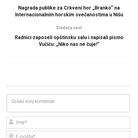
Nagrada publike za Crkveni hor „Branko“ na
Internacionalnim horskim svečanostima u Nišu
Sledeća vest
Radnici zaposeli opštinsku salu i napisali pismo
Vučiću: „Niko nas ne čuje!“
Ime
E-
poš