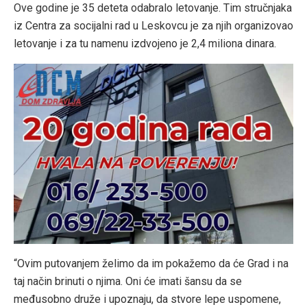
Ove godine je 35 deteta odabralo letovanje. Tim stručnjaka
iz Centra za socijalni rad u Leskovcu je za njih organizovao
letovanje i za tu namenu izdvojeno je 2,4 miliona dinara.
“Ovim putovanjem želimo da im pokažemo da će Grad i na
taj način brinuti o njima. Oni će imati šansu da se
međusobno druže i upoznaju, da stvore lepe uspomene,