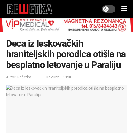
Deca iz leskovačkih
hraniteljskih porodica otišla na
besplatno letovanje u Paraliju
Autor: Rešetka
11.07.2022. - 11:38