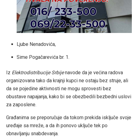
Ljube Nenadovića,
Sime Pogačarevića br. 1.
Iz
Elektrodistribucije Srbije
navode da je većina radova
organizovana tako da krajnji kupci ne ostaju bez struje, ali
da se pojedine aktivnosti ne mogu sprovesti bez
obustave napajanja, kako bi se obezbedili bezbedni uslovi
za zaposlene.
Građanima se preporučuje da tokom prekida isključe svoje
uređaje sa mreže, a da ih ponovo uključe tek po
obnavljanju snabdevanja.