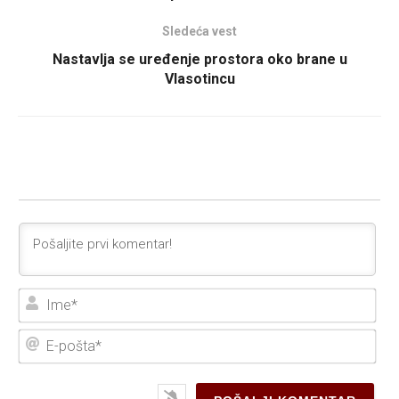
Sledeća vest
Nastavlja se uređenje prostora oko brane u
Vlasotincu
Ime
E-
poš