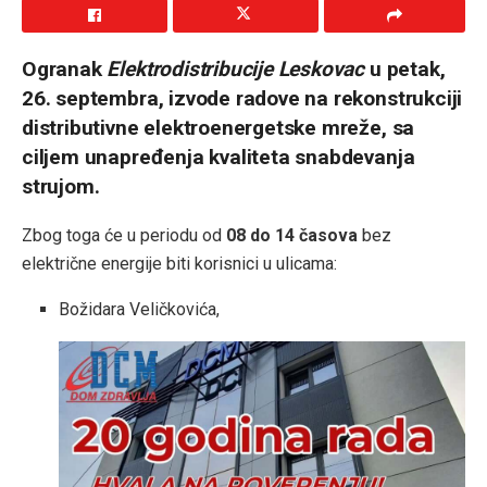
Ogranak
Elektrodistribucije Leskovac
u petak,
26. septembra, izvodе radove na rekonstrukciji
distributivne elektroenergetske mreže, sa
ciljem unapređenja kvaliteta snabdevanja
strujom.
Zbog toga će u periodu od
08 do 14 časova
bez
električne energije biti korisnici u ulicama:
Božidara Veličkovića,