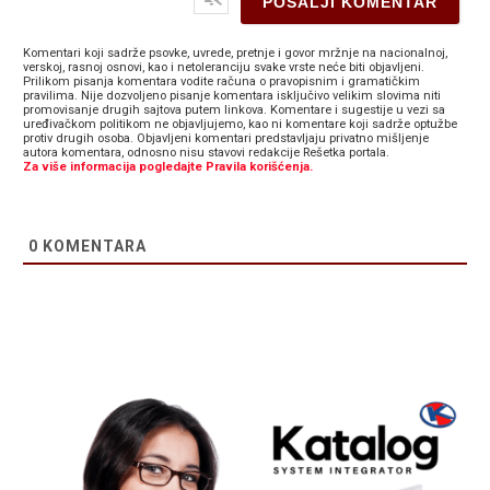
Komentari koji sadrže psovke, uvrede, pretnje i govor mržnje na nacionalnoj,
verskoj, rasnoj osnovi, kao i netoleranciju svake vrste neće biti objavljeni.
Prilikom pisanja komentara vodite računa o pravopisnim i gramatičkim
pravilima. Nije dozvoljeno pisanje komentara isključivo velikim slovima niti
promovisanje drugih sajtova putem linkova. Komentare i sugestije u vezi sa
uređivačkom politikom ne objavljujemo, kao ni komentare koji sadrže optužbe
protiv drugih osoba. Objavljeni komentari predstavljaju privatno mišljenje
autora komentara, odnosno nisu stavovi redakcije Rešetka portala.
Za više informacija pogledajte Pravila korišćenja.
0
KOMENTARA