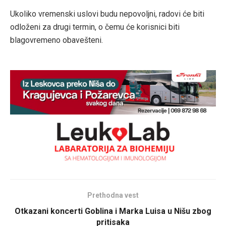
Ukoliko vremenski uslovi budu nepovoljni, radovi će biti
odloženi za drugi termin, o čemu će korisnici biti
blagovremeno obavešteni.
Prethodna vest
Otkazani koncerti Goblina i Marka Luisa u Nišu zbog
pritisaka