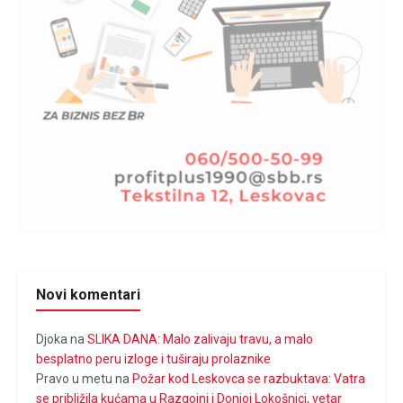
Novi komentari
Djoka
na
SLIKA DANA: Malo zalivaju travu, a malo
besplatno peru izloge i tuširaju prolaznike
Pravo u metu
na
Požar kod Leskovca se razbuktava: Vatra
se približila kućama u Razgojni i Donjoj Lokošnici, vetar