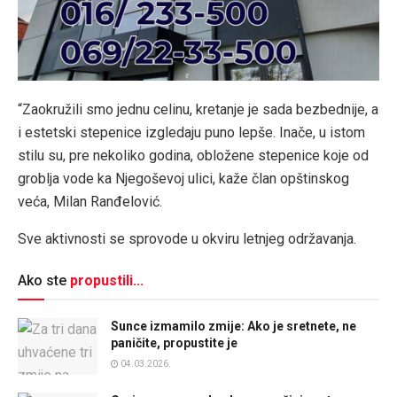
“Zaokružili smo jednu celinu, kretanje je sada bezbednije, a
i estetski stepenice izgledaju puno lepše. Inače, u istom
stilu su, pre nekoliko godina, obložene stepenice koje od
groblja vode ka Njegoševoj ulici, kaže član opštinskog
veća, Milan Ranđelović.
Sve aktivnosti se sprovode u okviru letnjeg održavanja.
Ako ste
propustili...
Sunce izmamilo zmije: Ako je sretnete, ne
paničite, propustite je
04.03.2026.