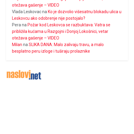
otežava gašenje – VIDEO
Vlada Leskovac
na
Ko je dozvolio višesatnu blokadu ulica u
Leskovcu ako odobrenje nije postojalo?
Pera
na
Požar kod Leskovca se razbuktava: Vatra se
približila kućama u Razgojni i Donjoj Lokošnici, vetar
otežava gašenje – VIDEO
Milan
na
SLIKA DANA: Malo zalivaju travu, a malo
besplatno peru izloge i tuširaju prolaznike