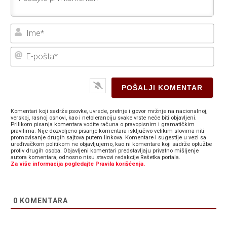
Ime
E-
poš
Komentari koji sadrže psovke, uvrede, pretnje i govor mržnje na nacionalnoj,
verskoj, rasnoj osnovi, kao i netoleranciju svake vrste neće biti objavljeni.
Prilikom pisanja komentara vodite računa o pravopisnim i gramatičkim
pravilima. Nije dozvoljeno pisanje komentara isključivo velikim slovima niti
promovisanje drugih sajtova putem linkova. Komentare i sugestije u vezi sa
uređivačkom politikom ne objavljujemo, kao ni komentare koji sadrže optužbe
protiv drugih osoba. Objavljeni komentari predstavljaju privatno mišljenje
autora komentara, odnosno nisu stavovi redakcije Rešetka portala.
Za više informacija pogledajte Pravila korišćenja.
0
KOMENTARA