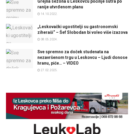
Grejna sezona u Leskovcu počinje sutra po
ranije utvrđenom planu
14.10.2022.
„Leskovački ugostitelji su gastronomski
ziheraši“ – Šef Slobodan bi voleo više izazova
08.05.2024.
Sve spremno za doček studenata na
nezavršenom trgu u Leskovcu – Ljudi donose
hranu, piće… – VIDEO
27.02.2025.