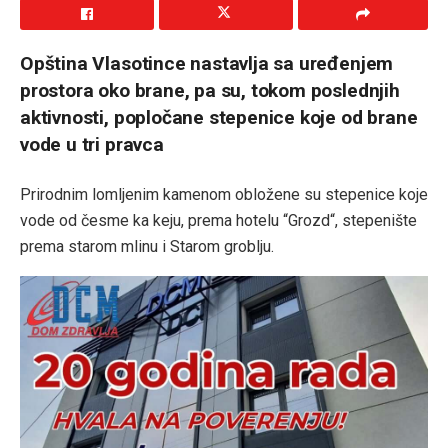
Opština Vlasotince nastavlja sa uređenjem
prostora oko brane, pa su, tokom poslednjih
aktivnosti, popločane stepenice koje od brane
vode u tri pravca
Prirodnim lomljenim kamenom obložene su stepenice koje
vode od česme ka keju, prema hotelu “Grozd“, stepenište
prema starom mlinu i Starom groblju.