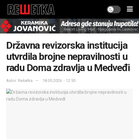
Državna revizorska institucija
utvrdila brojne nepravilnosti u
radu Doma zdravlja u Medveđi
Autor: Rešetka
18.05.2026. - 12:50