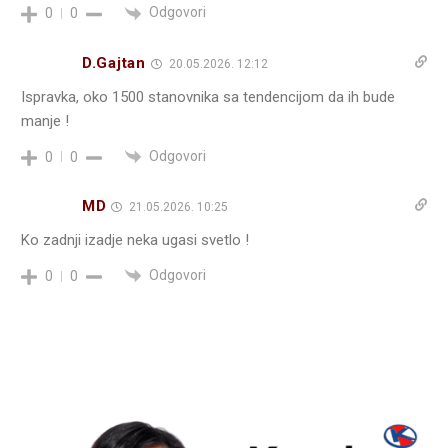
Odgovori
0
0
D.Gajtan
20.05.2026. 12:12
Ispravka, oko 1500 stanovnika sa tendencijom da ih bude
manje !
Odgovori
0
0
MD
21.05.2026. 10:25
Ko zadnji izadje neka ugasi svetlo !
Odgovori
0
0