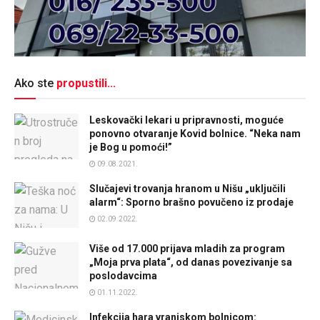
Ako ste
propustili...
Leskovački lekari u pripravnosti, moguće
ponovno otvaranje Kovid bolnice. “Neka nam
je Bog u pomoći!”
09.08.2021.
Slučajevi trovanja hranom u Nišu „uključili
alarm“: Sporno brašno povučeno iz prodaje
02.09.2022.
Više od 17.000 prijava mladih za program
„Moja prva plata“, od danas povezivanje sa
poslodavcima
01.11.2022.
Infekcija hara vranjskom bolnicom: