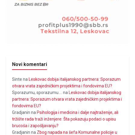
Novi komentari
Sinte
na
Leskovac dobija italijanskog partnera: Sporazum
otvara vrata zajedničkim projektima i fondovima EU?
Sporazumu, sporazumu....
na
Leskovac dobija italijanskog
partnera: Sporazum otvara vrata zajedničkim projektima i
fondovima EU?
Gradjanin
na
Psihologija i medicina i dalje najtraženije, ali
tržište rada traži inženjere: Šta pokazuju podaci o upisu
brucoša i zapošljavanju?
Gradjanin
na
Zbog napada na šefa Komunalne policije u