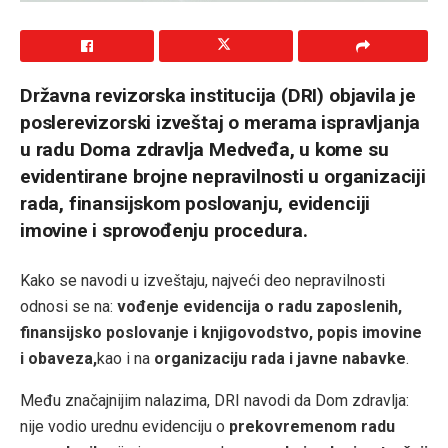
Državna revizorska institucija (DRI) objavila je
poslerevizorski izveštaj o merama ispravljanja
u radu Doma zdravlja Medveđa, u kome su
evidentirane brojne nepravilnosti u organizaciji
rada, finansijskom poslovanju, evidenciji
imovine i sprovođenju procedura.
Kako se navodi u izveštaju, najveći deo nepravilnosti
odnosi se na:
vođenje evidencija o radu zaposlenih,
finansijsko poslovanje i knjigovodstvo,
popis imovine
i obaveza,
kao i na
organizaciju rada i javne nabavke
.
Među značajnijim nalazima, DRI navodi da Dom zdravlja:
nije vodio urednu evidenciju o
prekovremenom radu