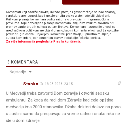
Komentari koji sadrže psovke, uvrede, pretnje i govor mržnje na nacionalnoj,
verskoj, rasnoj osnovi, kao i netoleranciju svake vrste neće biti objavljeni.
Prilikom pisanja komentara vodite računa o pravopisnim i gramatičkim
pravilima. Nije dozvoljeno pisanje komentara isključivo velikim slovima niti
promovisanje drugih sajtova putem linkova. Komentare i sugestije u vezi sa
uređivačkom politikom ne objavljujemo, kao ni komentare koji sadrže optužbe
protiv drugih osoba. Objavljeni komentari predstavljaju privatno mišljenje
autora komentara, odnosno nisu stavovi redakcije Rešetka portala.
Za više informacija pogledajte Pravila korišćenja.
3
KOMENTARA
Najstarije
Stanko
18.05.2026. 23:15
U Medvedji treba zatvoriti Dom zdravlje i otvoriti seosku
ambulantu. Za koga da radi dom Zdravlje kad cela opština
medvedja ima 2000 stanovnika. Džabe doktori dolaze na poso
u suštini samo da prespavaju za vreme radno i onako niko ne
ide u dom zdravlje.