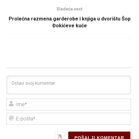
Sledeća vest
Prolećna razmena garderobe i knjiga u dvorištu Šop
Đokićeve kuće
Ime
E-
poš