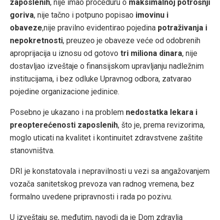
zaposlenih
, nije imao proceduru o
maksimalnoj potrošnji
goriva
, nije tačno i potpuno popisao
imovinu i
obaveze
,nije pravilno evidentirao pojedina
potraživanja i
nepokretnosti
, preuzeo je obaveze veće od odobrenih
aproprijacija u iznosu od gotovo
tri miliona dinara
, nije
dostavljao izveštaje o finansijskom upravljanju nadležnim
institucijama, i bez odluke Upravnog odbora, zatvarao
pojedine organizacione jedinice.
Posebno je ukazano i na problem
nedostatka lekara i
preopterećenosti zaposlenih
, što je, prema revizorima,
moglo uticati na kvalitet i kontinuitet zdravstvene zaštite
stanovništva.
DRI je konstatovala i nepravilnosti u vezi sa angažovanjem
vozača sanitetskog prevoza van radnog vremena, bez
formalno uvedene pripravnosti i rada po pozivu.
U izveštaju se, međutim, navodi da je Dom zdravlja