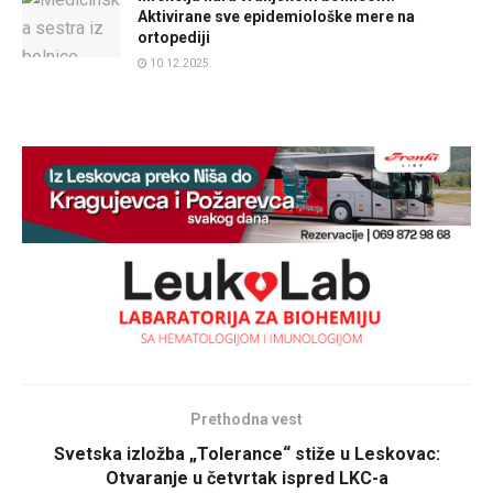
Aktivirane sve epidemiološke mere na
ortopediji
10.12.2025.
Prethodna vest
Svetska izložba „Tolerance“ stiže u Leskovac:
Otvaranje u četvrtak ispred LKC-a