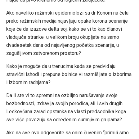
Ako naveliko režimski epidemiolozi sa dr Konom na čelu
preko režimskih medija najavljuju opake korona scenarije
koje će da izazove delta soj, kako se vi to kao članovi
vladajuće stranke u velikom broju okupljate na samo
dvadesetak dana od najavljenog početka scenarija, u
zagušljivom zatvorenom prostoru?
Kako je moguće da u trenucima kada se predviđaju
stravični ishodi i prepune bolnice vi razmišljate o izborima
i izbornim radnjama?
Da li ste vi to spremni na ozbiljno narušavanje svoje
bezbednosti, zdravlja svojih porodica, ali i svih drugih
Leskovčana zarad opstanka na vlasti predsednika koga
sve više povezuju sa određenim sumnjivim grupama?
Ako na sve ovo odgovorite sa onim čuvenim “primili smo