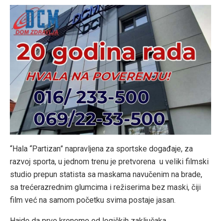
“Hala “Partizan” napravljena za sportske događaje, za
razvoj sporta, u jednom trenu je pretvorena u veliki filmski
studio prepun statista sa maskama navučenim na brade,
sa trećerazrednim glumcima i režiserima bez maski, čiji
film već na samom početku svima postaje jasan.
Hajde da prvo krenemo od logičkih zaključaka.