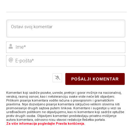
Ime
E-
poš
Komentari koji sadrže psovke, uvrede, pretnje i govor mržnje na nacionalnoj,
verskoj, rasnoj osnovi, kao i netoleranciju svake vrste neće biti objavljeni.
Prilikom pisanja komentara vodite računa o pravopisnim i gramatičkim
pravilima. Nije dozvoljeno pisanje komentara isključivo velikim slovima niti
promovisanje drugih sajtova putem linkova. Komentare i sugestije u vezi sa
uređivačkom politikom ne objavljujemo, kao ni komentare koji sadrže optužbe
protiv drugih osoba. Objavljeni komentari predstavljaju privatno mišljenje
autora komentara, odnosno nisu stavovi redakcije Rešetka portala.
Za više informacija pogledajte Pravila korišćenja.