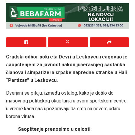
Gradski odbor pokreta Devri u Leskovcu reagovao je
saopštenjem za javnost nakon jučerašnjeg sastanka
članova i simpatizera srpske napredne stranke u Hali
“Partizan” u Leskovcu.
Dverjani se pitaju, između ostalog, kako je došlo do
masovnog političkog okupljanja u ovom sportskom centru
u vreme kada nas upozoravaju da smo na novom udaru
korona virusa.
Saopštenje prenosimo u celosti: