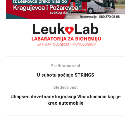
Prethodna vest
U subotu počinje STRINGS
Sledeća vest
Uhapšen devetnasetogodišnji Vlasotinčanin koji je
krao automobile