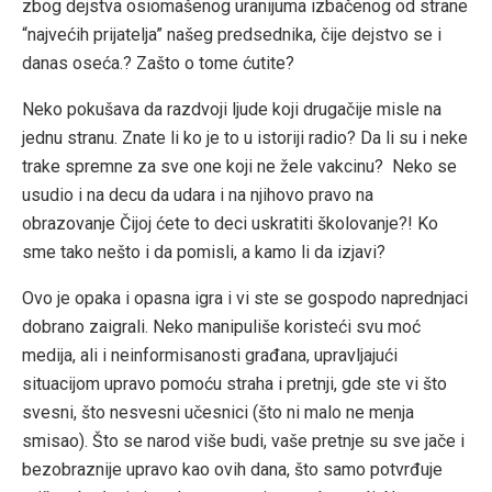
zbog dejstva osiomašenog uranijuma izbačenog od strane
“najvećih prijatelja” našeg predsednika, čije dejstvo se i
danas oseća.? Zašto o tome ćutite?
Neko pokušava da razdvoji ljude koji drugačije misle na
jednu stranu. Znate li ko je to u istoriji radio? Da li su i neke
trake spremne za sve one koji ne žele vakcinu? Neko se
usudio i na decu da udara i na njihovo pravo na
obrazovanje Čijoj ćete to deci uskratiti školovanje?! Ko
sme tako nešto i da pomisli, a kamo li da izjavi?
Ovo je opaka i opasna igra i vi ste se gospodo naprednjaci
dobrano zaigrali. Neko manipuliše koristeći svu moć
medija, ali i neinformisanosti građana, upravljajući
situacijom upravo pomoću straha i pretnji, gde ste vi što
svesni, što nesvesni učesnici (što ni malo ne menja
smisao). Što se narod više budi, vaše pretnje su sve jače i
bezobraznije upravo kao ovih dana, što samo potvrđuje