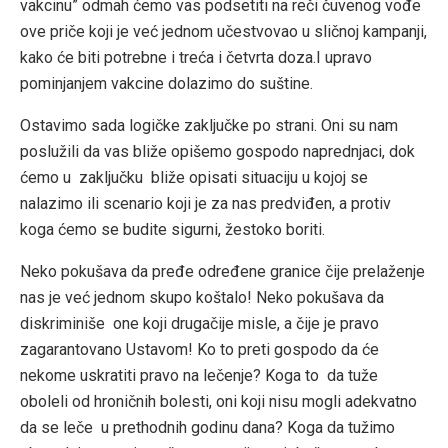
vakcinu” odmah ćemo vas podsetiti na reči čuvenog vođe
ove priče koji je već jednom učestvovao u sličnoj kampanji,
kako će biti potrebne i treća i četvrta doza.I upravo
pominjanjem vakcine dolazimo do suštine.
Ostavimo sada logičke zaključke po strani. Oni su nam
poslužili da vas bliže opišemo gospodo naprednjaci, dok
ćemo u zaključku bliže opisati situaciju u kojoj se
nalazimo ili scenario koji je za nas predviđen, a protiv
koga ćemo se budite sigurni, žestoko boriti.
Neko pokušava da pređe određene granice čije prelaženje
nas je već jednom skupo koštalo! Neko pokušava da
diskriminiše one koji drugačije misle, a čije je pravo
zagarantovano Ustavom! Ko to preti gospodo da će
nekome uskratiti pravo na lečenje? Koga to da tuže
oboleli od hroničnih bolesti, oni koji nisu mogli adekvatno
da se leče u prethodnih godinu dana? Koga da tužimo