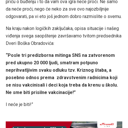
priču o buđenju i to da vam ova igra neće proći. Ne samo
da neće proći, nego će neko za sve ovo najozbiljnije
odgovarati, pa vi eto još jednom dobro razmislite o svemu.
Na kraju nakon logičkih zaključaka, opisa situacije i našeg
viđenja svega saopštenje završavamo tvitom predsednika
Dveri Boška Obradovića:
“Posle tri predizborna mitinga SNS na zatvorenom
pred ukupno 20 000 ljudi, smatram potpuno
neprihvatljivim svaku odluku tzv. Kriznog štaba, a
posebno odnos prema zdravstvenim radnicima koji
se nisu vakcinisali i deci koja treba da krenu u školu.
Ne sme biti prisilne vakcinacije!”
I neće je biti!”