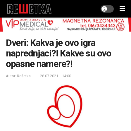
Dveri: Kakva je ovo igra
naprednjaci?! Kakve su ovo
opasne namere?!
Autor: Rešetka
28.07.2021. - 14:00