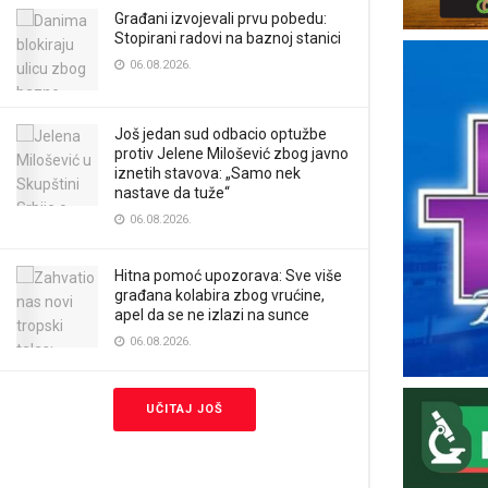
Građani izvojevali prvu pobedu:
Stopirani radovi na baznoj stanici
06.08.2026.
Još jedan sud odbacio optužbe
protiv Jelene Milošević zbog javno
iznetih stavova: „Samo nek
nastave da tuže“
06.08.2026.
Hitna pomoć upozorava: Sve više
građana kolabira zbog vrućine,
apel da se ne izlazi na sunce
06.08.2026.
UČITAJ JOŠ