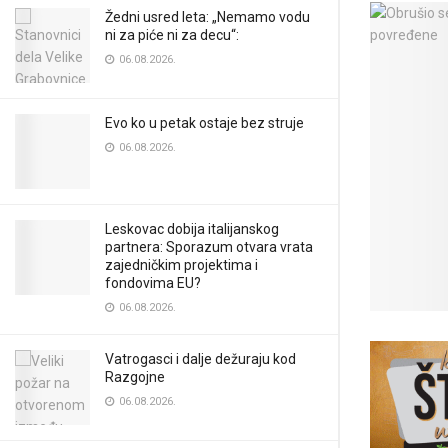
Žedni usred leta: „Nemamo vodu
ni za piće ni za decu“:
06.08.2026.
Evo ko u petak ostaje bez struje
06.08.2026.
Leskovac dobija italijanskog
partnera: Sporazum otvara vrata
zajedničkim projektima i
fondovima EU?
06.08.2026.
Vatrogasci i dalje dežuraju kod
Razgojne
06.08.2026.