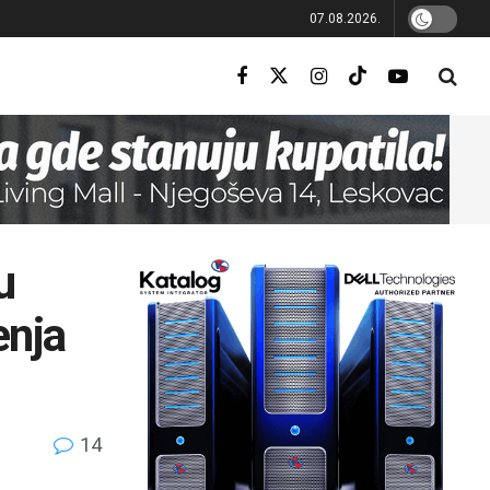
07.08.2026.
u
enja
14