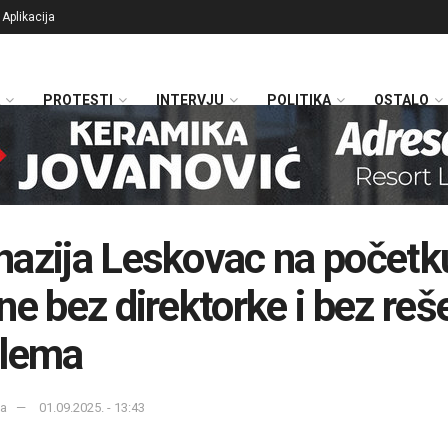
Aplikacija
PROTESTI
INTERVJU
POLITIKA
OSTALO
azija Leskovac na početk
ne bez direktorke i bez reš
blema
ka
01.09.2025. - 13:43