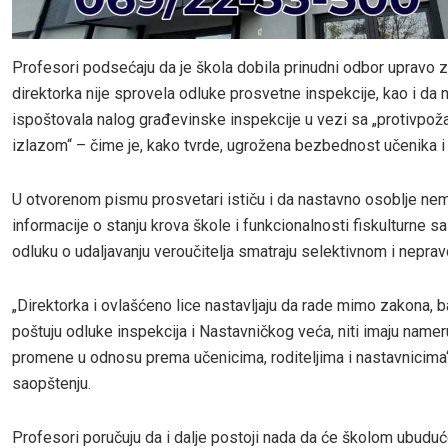
Profesori podsećaju da je škola dobila prinudni odbor upravo 
direktorka nije sprovela odluke prosvetne inspekcije, kao i da n
ispoštovala nalog građevinske inspekcije u vezi sa „protivpož
izlazom“ – čime je, kako tvrde, ugrožena bezbednost učenika i
U otvorenom pismu prosvetari ističu i da nastavno osoblje ne
informacije o stanju krova škole i funkcionalnosti fiskulturne sa
odluku o udaljavanju veroučitelja smatraju selektivnom i nepra
„Direktorka i ovlašćeno lice nastavljaju da rade mimo zakona, b
poštuju odluke inspekcija i Nastavničkog veća, niti imaju name
promene u odnosu prema učenicima, roditeljima i nastavnicima“
saopštenju.
Profesori poručuju da i dalje postoji nada da će školom ubuduć