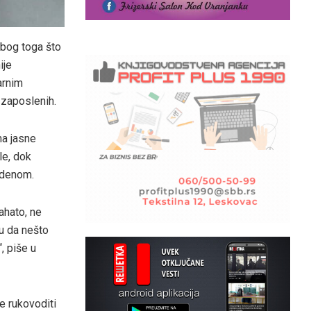
zbog toga što
ije
arnim
 zaposlenih.
ma jasne
le, dok
vdenom.
ahato, ne
ru da nešto
, piše u
e rukovoditi