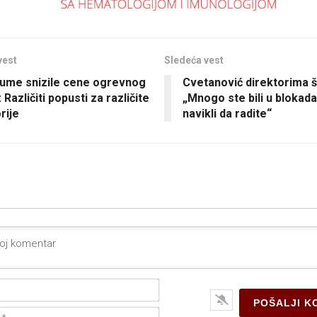
vest
Sledeća vest
šume snizile cene ogrevnog
Cvetanović direktorima š
 Različiti popusti za različite
„Mnogo ste bili u blokada
rije
navikli da radite“
Ime*
E-