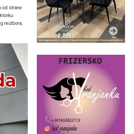
n od strane
ktorku.
g reizbora,