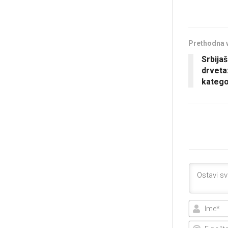
Prethodna 
Srbija
drveta:
katego