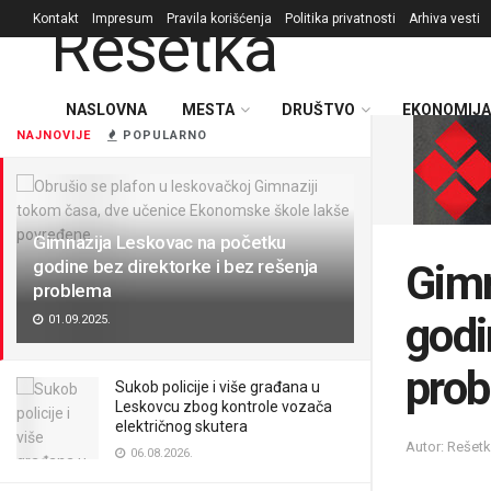
Kontakt
Impresum
Pravila korišćenja
Politika privatnosti
Arhiva vesti
NASLOVNA
MESTA
DRUŠTVO
EKONOMIJA
NAJNOVIJE
POPULARNO
Gimnazija Leskovac na početku
godine bez direktorke i bez rešenja
Gimn
problema
godi
01.09.2025.
pro
Sukob policije i više građana u
Leskovcu zbog kontrole vozača
električnog skutera
Autor: Rešet
06.08.2026.