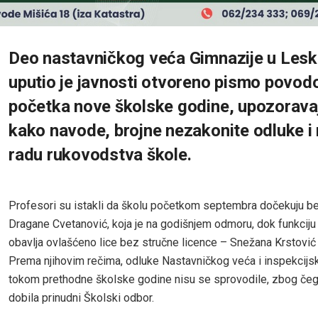
Deo nastavničkog veća Gimnazije u Les
uputio je javnosti otvoreno pismo povo
početka nove školske godine, upozoravaj
kako navode, brojne nezakonite odluke i
radu rukovodstva škole.
Profesori su istakli da školu početkom septembra dočekuju be
Dragane Cvetanović, koja je na godišnjem odmoru, dok funkcij
obavlja ovlašćeno lice bez stručne licence – Snežana Krstović
Prema njihovim rečima, odluke Nastavničkog veća i inspekcijsk
tokom prethodne školske godine nisu se sprovodile, zbog čeg
dobila prinudni Školski odbor.