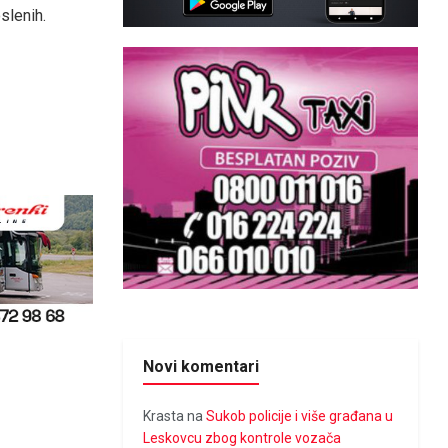
slenih.
Novi komentari
Krasta
na
Sukob policije i više građana u
Leskovcu zbog kontrole vozača