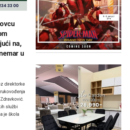
kovcu
dom
ući na,
 nemar u
z direktorke
u rukovođenja
 Zdravković.
ih službi
a je škola