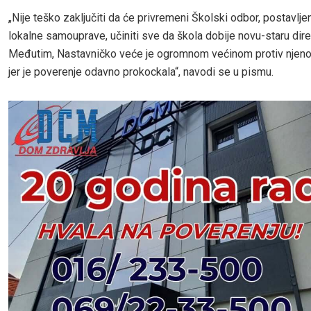
„Nije teško zaključiti da će privremeni Školski odbor, postavlje
lokalne samouprave, učiniti sve da škola dobije novu-staru dire
Međutim, Nastavničko veće je ogromnom većinom protiv njeno
jer je poverenje odavno prokockala“, navodi se u pismu.